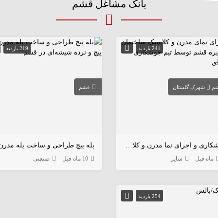
بانک مشاغل قشم
241 بازدید
219 بازدید
م
شهرک گلستان
قشم
جوشکاری و اجرای نما مدرن و کلاسیک در قشم
ه قبل
سایر
10 ماه قبل
صنعتی
254 بازدید