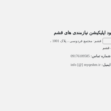
ود اپلیکیشن نیازمندی های قشم
قشم: مجتمع فردوسی ، پلاک 1001 ،
 قشم
ماره تماس:
09176109585
یمیل:
info [@] myqeshm.ir