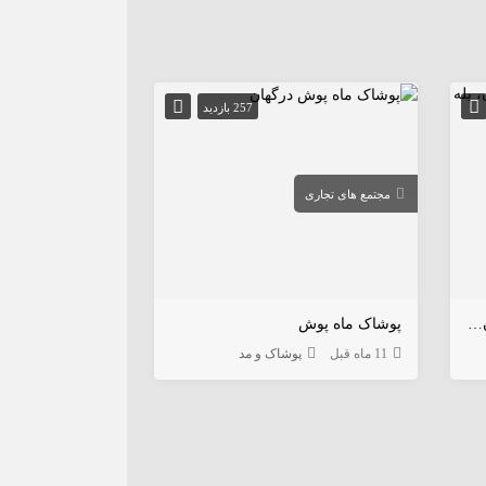
257 بازدید
مجتمع های تجاری
پله پیچ طراحی و ساخت پله مدرن، پله پیچ و نرده شیشه‌ای در قشم
پوشاک ماه پوش
11 ماه قبل
پوشاک و مد