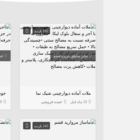
192 بازدید
سایر مناطق جزیره قشم
قش
ملات آماده دیوارچینی شیک نما
10 ماه قبل
عمده فروشی
10 ما
245 بازدید