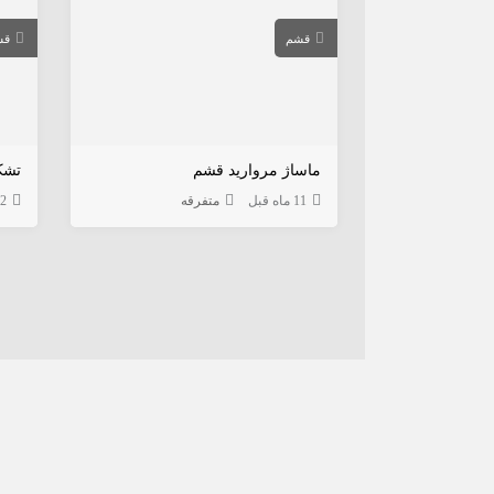
قشم
قش
ماساژ مروارید قشم
تشک
11 ماه قبل
متفرقه
12 ما