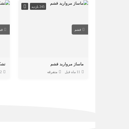
245 بازدید
قشم
قش
ماساژ مروارید قشم
تشک
11 ماه قبل
متفرقه
12 ما