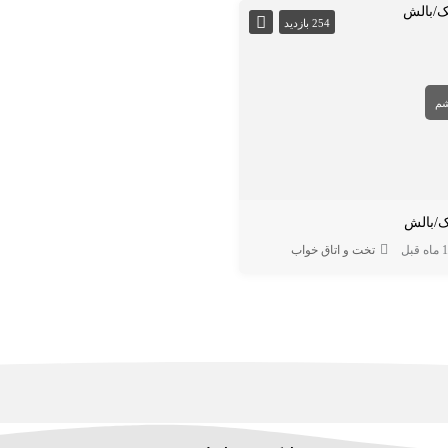
254 بازدید
م
/بالش
ه قبل
تخت و اتاق خواب