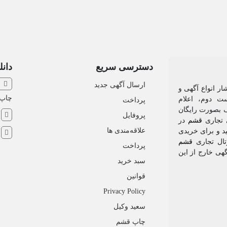
دسترسی سریع
دانل
ارسال آگهی جدید
ار انواع آگهی و
چاپ
ت‌ دوم، اعلام
پرداخت
 بصورت رایگان
ش
پروفایل
ی تجاری
قشم
در
علاقه‌مندی ها
ید و برای خریدی
ا
تال تجاری
قشم
پرداخت
هی خارج از این
سبد خرید
قوانین
Privacy Policy
سعید وکیل
چاپ قشم