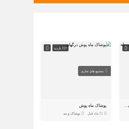
257 بازدید
مجتمع های تجاری
پله پیچ طراحی و ساخت پله مدرن، پله پیچ و نرده شیشه‌ای در قشم
پوشاک ماه پوش
11 ماه قبل
پوشاک و مد