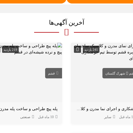
آخرین آگهی‌ها
241 بازدید
219 بازدید
م
شهرک گلستان
قشم
جوشکاری و اجرای نما مدرن و کلاسیک در قشم
ه قبل
سایر
10 ماه قبل
صنعتی