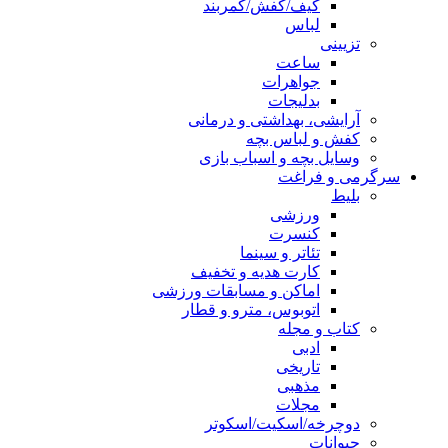
کیف/کفش/کمربند
لباس
تزیینی
ساعت
جواهرات
بدلیجات
آرایشی، بهداشتی و درمانی
کفش و لباس بچه
وسایل بچه و اسباب بازی
سرگرمی و فراغت
بلیط
ورزشی
کنسرت
تئاتر و سینما
کارت هدیه و تخفیف
اماکن و مسابقات ورزشی
اتوبوس، مترو و قطار
کتاب و مجله
ادبی
تاریخی
مذهبی
مجلات
دوچرخه/اسکیت/اسکوتر
حیوانات