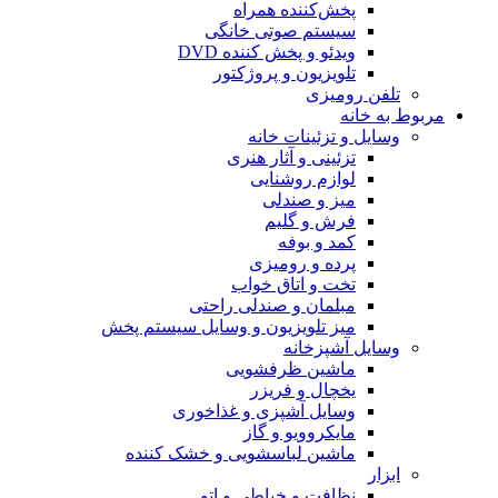
پخش‌کننده همراه
سیستم صوتی خانگی
ویدئو و پخش کننده DVD
تلویزیون و پروژکتور
تلفن رومیزی
مربوط به خانه
وسایل و تزئینات خانه
تزئینی و آثار هنری
لوازم روشنایی
میز و صندلی
فرش و گلیم
کمد و بوفه
پرده و رومیزی
تخت و اتاق خواب
مبلمان و صندلی راحتی
میز تلویزیون و وسایل سیستم پخش
وسایل آشپزخانه
ماشین ظرفشویی
یخچال و فریزر
وسایل آشپزی و غذاخوری
مایکروویو و گاز
ماشین لباسشویی و خشک کننده
ابزار
نظافت و خیاطی و اتو