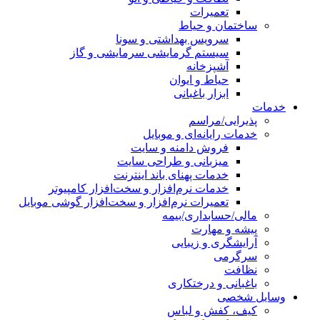
تعمیرات
ساختمان و حیاط
سرویس بهداشتی و سونا
سیستم گرمایشی سرمایشی و گاز
آشپزخانه
حیاط و ایوان
ابزار باغبانی
خدمات
پذیرایی/مراسم
خدمات رایانه‌ای و موبایل
فروش دامنه و سایت
میزبانی و طراحی سایت
خدمات پهنای باند اینترنت
خدمات نرم‌افزار و سخت‌افزار کامپیوتر
تعمیرات نرم‌افزار و سخت‌افزار گوشی موبایل
مالی/حسابداری/بیمه
پیشه و مهارت
آرایشگری و زیبایی
سرگرمی
نظافت
باغبانی و درختکاری
وسایل شخصی
کیف، کفش و لباس