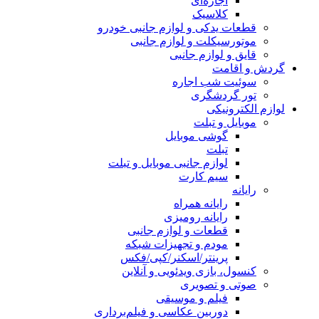
اجاره‌ای
کلاسیک
قطعات یدکی و لوازم جانبی خودرو
موتورسیکلت و لوازم جانبی
قایق و لوازم جانبی
گردش و اقامت
سوئیت شب اجاره
تور گردشگری
لوازم الکترونیکی
موبایل و تبلت
گوشی موبایل
تبلت
لوازم جانبی موبایل و تبلت
سیم کارت
رایانه
رایانه همراه
رایانه رومیزی
قطعات و لوازم جانبی
مودم و تجهیزات شبکه
پرینتر/اسکنر/کپی/فکس
کنسول، بازی‌ ویدئویی و آنلاین
صوتی و تصویری
فیلم و موسیقی
دوربین عکاسی و فیلم‌برداری