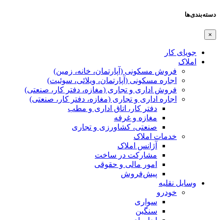
دسته‌بندی‌ها
×
جویای کار
املاک
فروش مسکونی (آپارتمان، خانه، زمین)
اجاره مسکونی (آپارتمان، ویلائی، سوئیت)
فروش اداری و تجاری (مغازه، دفتر کار، صنعتی)
اجاره اداری و تجاری (مغازه، دفتر کار، صنعتی)
دفتر کار، اتاق اداری و مطب
مغازه و غرفه
صنعتی،‌ کشاورزی و تجاری
خدمات املاک
آژانس املاک
مشارکت در ساخت
امور مالی و حقوقی
پیش‌فروش
وسایل نقلیه
خودرو
سواری
سنگین