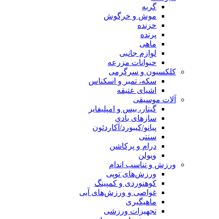
گربه
موش و خرگوش
خزنده
پرنده
ماهی
لوازم جانبی
حیوانات مزرعه
کلکسیون و سرگرمی
سکه، تمبر و اسکناس
اشیای عتیقه
آلات موسیقی
گیتار، بیس و امپلیفایر
سازهای بادی
پیانو/کیبورد/آکاردئون
سنتی
درام و پرکاشن
ویولن
ورزش و تناسب اندام
ورزش‌های توپی
کوهنوردی و کمپینگ
غواصی و ورزش‌های آبی
ماهیگیری
تجهیزات ورزشی