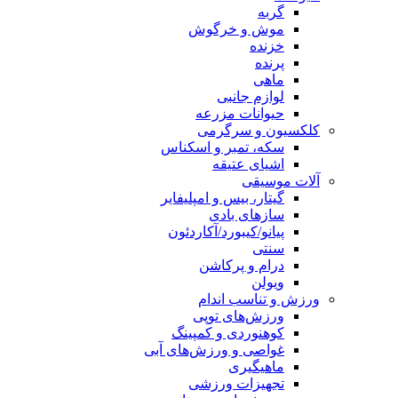
گربه
موش و خرگوش
خزنده
پرنده
ماهی
لوازم جانبی
حیوانات مزرعه
کلکسیون و سرگرمی
سکه، تمبر و اسکناس
اشیای عتیقه
آلات موسیقی
گیتار، بیس و امپلیفایر
سازهای بادی
پیانو/کیبورد/آکاردئون
سنتی
درام و پرکاشن
ویولن
ورزش و تناسب اندام
ورزش‌های توپی
کوهنوردی و کمپینگ
غواصی و ورزش‌های آبی
ماهیگیری
تجهیزات ورزشی