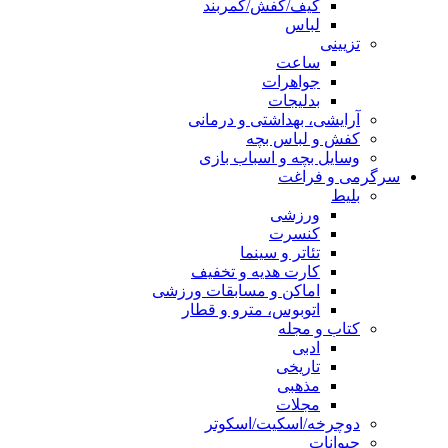
کیف/کفش/کمربند
لباس
تزیینی
ساعت
جواهرات
بدلیجات
آرایشی، بهداشتی و درمانی
کفش و لباس بچه
وسایل بچه و اسباب بازی
سرگرمی و فراغت
بلیط
ورزشی
کنسرت
تئاتر و سینما
کارت هدیه و تخفیف
اماکن و مسابقات ورزشی
اتوبوس، مترو و قطار
کتاب و مجله
ادبی
تاریخی
مذهبی
مجلات
دوچرخه/اسکیت/اسکوتر
حیوانات