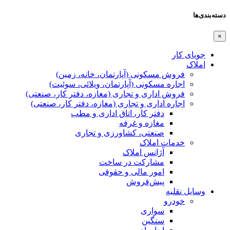
دسته‌بندی‌ها
×
جویای کار
املاک
فروش مسکونی (آپارتمان، خانه، زمین)
اجاره مسکونی (آپارتمان، ویلائی، سوئیت)
فروش اداری و تجاری (مغازه، دفتر کار، صنعتی)
اجاره اداری و تجاری (مغازه، دفتر کار، صنعتی)
دفتر کار، اتاق اداری و مطب
مغازه و غرفه
صنعتی،‌ کشاورزی و تجاری
خدمات املاک
آژانس املاک
مشارکت در ساخت
امور مالی و حقوقی
پیش‌فروش
وسایل نقلیه
خودرو
سواری
سنگین