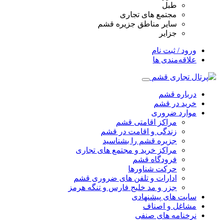
طبل
مجتمع های تجاری
سایر مناطق جزیره قشم
جزایر
ورود / ثبت نام
علاقه‌مندی ها
درباره قشم
خرید در قشم
موارد ضروری
مراکز اقامتی قشم
زندگی و اقامت در قشم
جزیره قشم را بشناسید
مراکز خرید و مجتمع های تجاری
فرودگاه قشم
حرکت شناورها
ادارات و تلفن های ضروری قشم
جزر و مد خلیج فارس و تنگه هرمز
سایت های پیشنهادی
مشاغل و اصناف
نرخنامه های صنفی