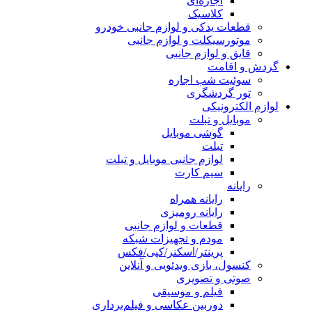
اجاره‌ای
کلاسیک
قطعات یدکی و لوازم جانبی خودرو
موتورسیکلت و لوازم جانبی
قایق و لوازم جانبی
گردش و اقامت
سوئیت شب اجاره
تور گردشگری
لوازم الکترونیکی
موبایل و تبلت
گوشی موبایل
تبلت
لوازم جانبی موبایل و تبلت
سیم کارت
رایانه
رایانه همراه
رایانه رومیزی
قطعات و لوازم جانبی
مودم و تجهیزات شبکه
پرینتر/اسکنر/کپی/فکس
کنسول، بازی‌ ویدئویی و آنلاین
صوتی و تصویری
فیلم و موسیقی
دوربین عکاسی و فیلم‌برداری