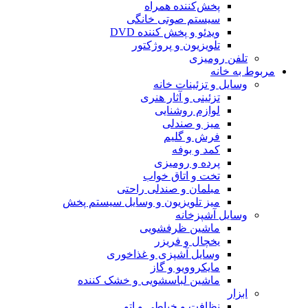
پخش‌کننده همراه
سیستم صوتی خانگی
ویدئو و پخش کننده DVD
تلویزیون و پروژکتور
تلفن رومیزی
مربوط به خانه
وسایل و تزئینات خانه
تزئینی و آثار هنری
لوازم روشنایی
میز و صندلی
فرش و گلیم
کمد و بوفه
پرده و رومیزی
تخت و اتاق خواب
مبلمان و صندلی راحتی
میز تلویزیون و وسایل سیستم پخش
وسایل آشپزخانه
ماشین ظرفشویی
یخچال و فریزر
وسایل آشپزی و غذاخوری
مایکروویو و گاز
ماشین لباسشویی و خشک کننده
ابزار
نظافت و خیاطی و اتو