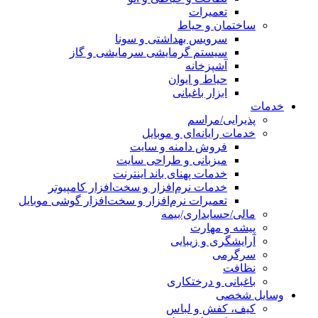
تعمیرات
ساختمان و حیاط
سرویس بهداشتی و سونا
سیستم گرمایشی سرمایشی و گاز
آشپزخانه
حیاط و ایوان
ابزار باغبانی
خدمات
پذیرایی/مراسم
خدمات رایانه‌ای و موبایل
فروش دامنه و سایت
میزبانی و طراحی سایت
خدمات پهنای باند اینترنت
خدمات نرم‌افزار و سخت‌افزار کامپیوتر
تعمیرات نرم‌افزار و سخت‌افزار گوشی موبایل
مالی/حسابداری/بیمه
پیشه و مهارت
آرایشگری و زیبایی
سرگرمی
نظافت
باغبانی و درختکاری
وسایل شخصی
کیف، کفش و لباس