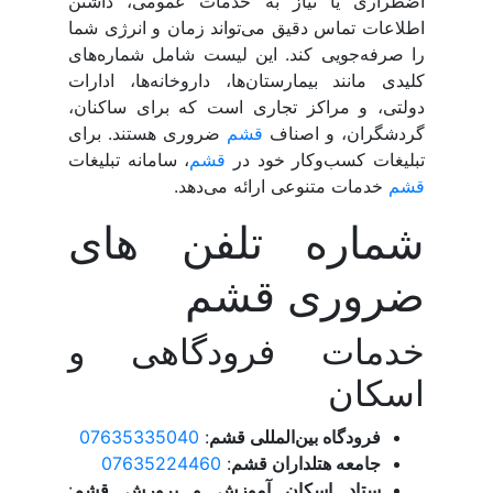
اضطراری یا نیاز به خدمات عمومی، داشتن
اطلاعات تماس دقیق می‌تواند زمان و انرژی شما
را صرفه‌جویی کند. این لیست شامل شماره‌های
کلیدی مانند بیمارستان‌ها، داروخانه‌ها، ادارات
دولتی، و مراکز تجاری است که برای ساکنان،
گردشگران، و اصناف
قشم
ضروری هستند. برای
تبلیغات کسب‌وکار خود در
قشم
، سامانه تبلیغات
قشم
خدمات متنوعی ارائه می‌دهد.
شماره تلفن های
ضروری قشم
خدمات فرودگاهی و
اسکان
فرودگاه بین‌المللی قشم
:
07635335040
جامعه هتلداران قشم
:
07635224460
ستاد اسکان آموزش و پرورش قشم
: