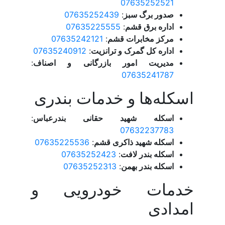
07635252521
صدور برگ سبز
:
07635252439
اداره برق قشم
:
07635225555
مرکز مخابرات قشم
:
07635242121
اداره کل گمرک و ترانزیت
:
07635240912
مدیریت امور بازرگانی و اصناف
:
07635241787
اسکله‌ها و خدمات بندری
اسکله شهید حقانی بندرعباس
:
07632237783
اسکله شهید ذاکری قشم
:
07635225536
اسکله بندر لافت
:
07635252423
اسکله بندر بهمن
:
07635252313
خدمات خودرویی و
امدادی