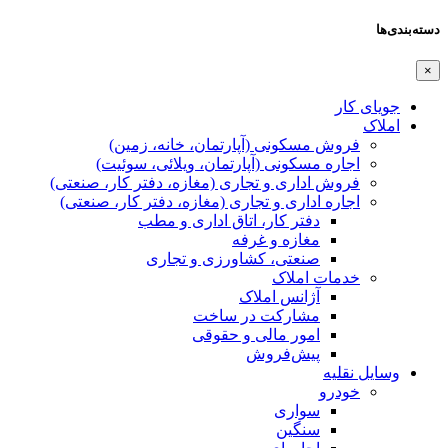
دسته‌بندی‌ها
×
جویای کار
املاک
فروش مسکونی (آپارتمان، خانه، زمین)
اجاره مسکونی (آپارتمان، ویلائی، سوئیت)
فروش اداری و تجاری (مغازه، دفتر کار، صنعتی)
اجاره اداری و تجاری (مغازه، دفتر کار، صنعتی)
دفتر کار، اتاق اداری و مطب
مغازه و غرفه
صنعتی،‌ کشاورزی و تجاری
خدمات املاک
آژانس املاک
مشارکت در ساخت
امور مالی و حقوقی
پیش‌فروش
وسایل نقلیه
خودرو
سواری
سنگین