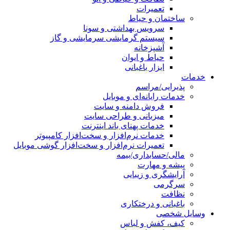
تعمیرات
ساختمان و حیاط
سرویس بهداشتی و سونا
سیستم گرمایشی سرمایشی و گاز
آشپزخانه
حیاط و ایوان
ابزار باغبانی
خدمات
پذیرایی/مراسم
خدمات رایانه‌ای و موبایل
فروش دامنه و سایت
میزبانی و طراحی سایت
خدمات پهنای باند اینترنت
خدمات نرم‌افزار و سخت‌افزار کامپیوتر
تعمیرات نرم‌افزار و سخت‌افزار گوشی موبایل
مالی/حسابداری/بیمه
پیشه و مهارت
آرایشگری و زیبایی
سرگرمی
نظافت
باغبانی و درختکاری
وسایل شخصی
کیف، کفش و لباس