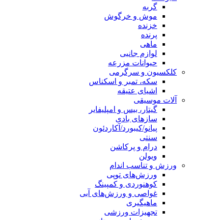
گربه
موش و خرگوش
خزنده
پرنده
ماهی
لوازم جانبی
حیوانات مزرعه
کلکسیون و سرگرمی
سکه، تمبر و اسکناس
اشیای عتیقه
آلات موسیقی
گیتار، بیس و امپلیفایر
سازهای بادی
پیانو/کیبورد/آکاردئون
سنتی
درام و پرکاشن
ویولن
ورزش و تناسب اندام
ورزش‌های توپی
کوهنوردی و کمپینگ
غواصی و ورزش‌های آبی
ماهیگیری
تجهیزات ورزشی