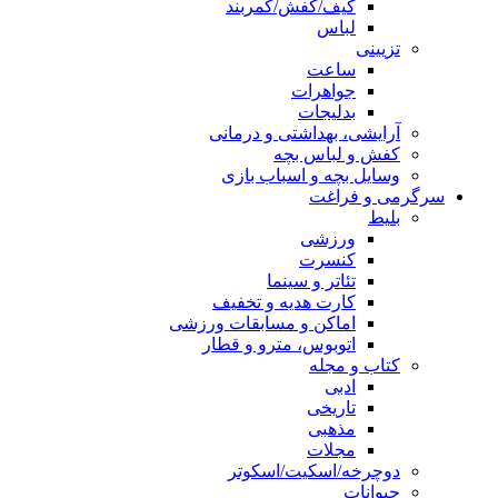
کیف/کفش/کمربند
لباس
تزیینی
ساعت
جواهرات
بدلیجات
آرایشی، بهداشتی و درمانی
کفش و لباس بچه
وسایل بچه و اسباب بازی
سرگرمی و فراغت
بلیط
ورزشی
کنسرت
تئاتر و سینما
کارت هدیه و تخفیف
اماکن و مسابقات ورزشی
اتوبوس، مترو و قطار
کتاب و مجله
ادبی
تاریخی
مذهبی
مجلات
دوچرخه/اسکیت/اسکوتر
حیوانات