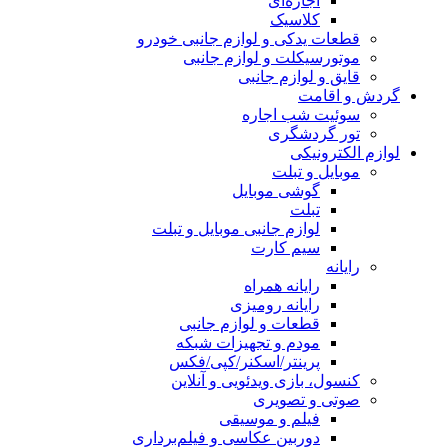
اجاره‌ای
کلاسیک
قطعات یدکی و لوازم جانبی خودرو
موتورسیکلت و لوازم جانبی
قایق و لوازم جانبی
گردش و اقامت
سوئیت شب اجاره
تور گردشگری
لوازم الکترونیکی
موبایل و تبلت
گوشی موبایل
تبلت
لوازم جانبی موبایل و تبلت
سیم کارت
رایانه
رایانه همراه
رایانه رومیزی
قطعات و لوازم جانبی
مودم و تجهیزات شبکه
پرینتر/اسکنر/کپی/فکس
کنسول، بازی‌ ویدئویی و آنلاین
صوتی و تصویری
فیلم و موسیقی
دوربین عکاسی و فیلم‌برداری