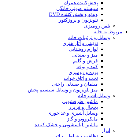
پخش‌کننده همراه
سیستم صوتی خانگی
ویدئو و پخش کننده DVD
تلویزیون و پروژکتور
تلفن رومیزی
مربوط به خانه
وسایل و تزئینات خانه
تزئینی و آثار هنری
لوازم روشنایی
میز و صندلی
فرش و گلیم
کمد و بوفه
پرده و رومیزی
تخت و اتاق خواب
مبلمان و صندلی راحتی
میز تلویزیون و وسایل سیستم پخش
وسایل آشپزخانه
ماشین ظرفشویی
یخچال و فریزر
وسایل آشپزی و غذاخوری
مایکروویو و گاز
ماشین لباسشویی و خشک کننده
ابزار
نظافت و خیاطی و اتو