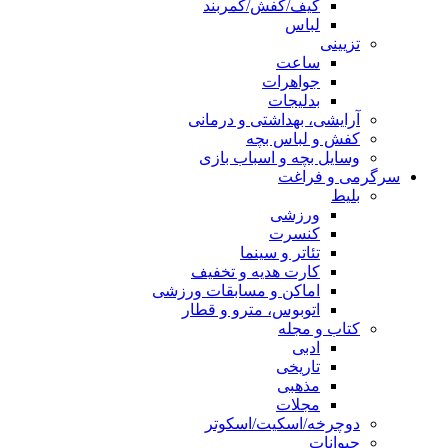
کیف/کفش/کمربند
لباس
تزیینی
ساعت
جواهرات
بدلیجات
آرایشی، بهداشتی و درمانی
کفش و لباس بچه
وسایل بچه و اسباب بازی
سرگرمی و فراغت
بلیط
ورزشی
کنسرت
تئاتر و سینما
کارت هدیه و تخفیف
اماکن و مسابقات ورزشی
اتوبوس، مترو و قطار
کتاب و مجله
ادبی
تاریخی
مذهبی
مجلات
دوچرخه/اسکیت/اسکوتر
حیوانات