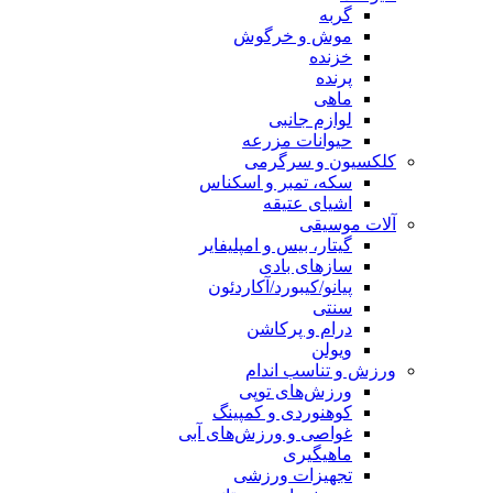
گربه
موش و خرگوش
خزنده
پرنده
ماهی
لوازم جانبی
حیوانات مزرعه
کلکسیون و سرگرمی
سکه، تمبر و اسکناس
اشیای عتیقه
آلات موسیقی
گیتار، بیس و امپلیفایر
سازهای بادی
پیانو/کیبورد/آکاردئون
سنتی
درام و پرکاشن
ویولن
ورزش و تناسب اندام
ورزش‌های توپی
کوهنوردی و کمپینگ
غواصی و ورزش‌های آبی
ماهیگیری
تجهیزات ورزشی