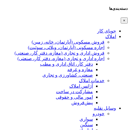
دسته‌بندی‌ها
×
جویای کار
املاک
فروش مسکونی (آپارتمان، خانه، زمین)
اجاره مسکونی (آپارتمان، ویلائی، سوئیت)
فروش اداری و تجاری (مغازه، دفتر کار، صنعتی)
اجاره اداری و تجاری (مغازه، دفتر کار، صنعتی)
دفتر کار، اتاق اداری و مطب
مغازه و غرفه
صنعتی،‌ کشاورزی و تجاری
خدمات املاک
آژانس املاک
مشارکت در ساخت
امور مالی و حقوقی
پیش‌فروش
وسایل نقلیه
خودرو
سواری
سنگین