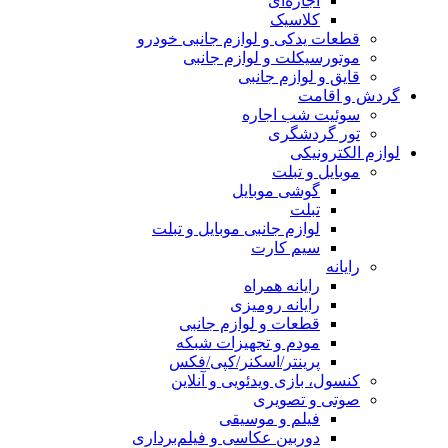
اجاره‌ای
کلاسیک
قطعات یدکی و لوازم جانبی خودرو
موتورسیکلت و لوازم جانبی
قایق و لوازم جانبی
گردش و اقامت
سوئیت شب اجاره
تور گردشگری
لوازم الکترونیکی
موبایل و تبلت
گوشی موبایل
تبلت
لوازم جانبی موبایل و تبلت
سیم کارت
رایانه
رایانه همراه
رایانه رومیزی
قطعات و لوازم جانبی
مودم و تجهیزات شبکه
پرینتر/اسکنر/کپی/فکس
کنسول، بازی‌ ویدئویی و آنلاین
صوتی و تصویری
فیلم و موسیقی
دوربین عکاسی و فیلم‌برداری