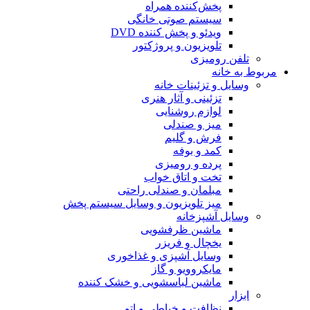
پخش‌کننده همراه
سیستم صوتی خانگی
ویدئو و پخش کننده DVD
تلویزیون و پروژکتور
تلفن رومیزی
مربوط به خانه
وسایل و تزئینات خانه
تزئینی و آثار هنری
لوازم روشنایی
میز و صندلی
فرش و گلیم
کمد و بوفه
پرده و رومیزی
تخت و اتاق خواب
مبلمان و صندلی راحتی
میز تلویزیون و وسایل سیستم پخش
وسایل آشپزخانه
ماشین ظرفشویی
یخچال و فریزر
وسایل آشپزی و غذاخوری
مایکروویو و گاز
ماشین لباسشویی و خشک کننده
ابزار
نظافت و خیاطی و اتو