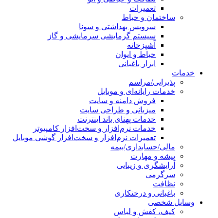
تعمیرات
ساختمان و حیاط
سرویس بهداشتی و سونا
سیستم گرمایشی سرمایشی و گاز
آشپزخانه
حیاط و ایوان
ابزار باغبانی
خدمات
پذیرایی/مراسم
خدمات رایانه‌ای و موبایل
فروش دامنه و سایت
میزبانی و طراحی سایت
خدمات پهنای باند اینترنت
خدمات نرم‌افزار و سخت‌افزار کامپیوتر
تعمیرات نرم‌افزار و سخت‌افزار گوشی موبایل
مالی/حسابداری/بیمه
پیشه و مهارت
آرایشگری و زیبایی
سرگرمی
نظافت
باغبانی و درختکاری
وسایل شخصی
کیف، کفش و لباس