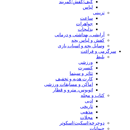
کیف/کفش/کمربند
لباس
تزیینی
ساعت
جواهرات
بدلیجات
آرایشی، بهداشتی و درمانی
کفش و لباس بچه
وسایل بچه و اسباب بازی
سرگرمی و فراغت
بلیط
ورزشی
کنسرت
تئاتر و سینما
کارت هدیه و تخفیف
اماکن و مسابقات ورزشی
اتوبوس، مترو و قطار
کتاب و مجله
ادبی
تاریخی
مذهبی
مجلات
دوچرخه/اسکیت/اسکوتر
حیوانات