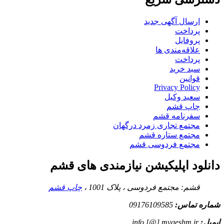
ارسال آگهی جدید
پرداخت
پروفایل
علاقه‌مندی ها
پرداخت
سبد خرید
قوانین
Privacy Policy
سعید وکیل
چاپ قشم
سفرنامه قشم
مجتمع تجاری زمرد درگهان
مجتمع ستاره قشم
مجتمع فردوسی قشم
دانلود اپلیکیشن نیازمندی های قشم
قشم: مجتمع فردوسی ، پلاک 1001 ،
چاپ قشم
شماره تماس:
09176109585
ایمیل:
info [@] myqeshm.ir