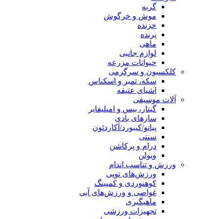
گربه
موش و خرگوش
خزنده
پرنده
ماهی
لوازم جانبی
حیوانات مزرعه
کلکسیون و سرگرمی
سکه، تمبر و اسکناس
اشیای عتیقه
آلات موسیقی
گیتار، بیس و امپلیفایر
سازهای بادی
پیانو/کیبورد/آکاردئون
سنتی
درام و پرکاشن
ویولن
ورزش و تناسب اندام
ورزش‌های توپی
کوهنوردی و کمپینگ
غواصی و ورزش‌های آبی
ماهیگیری
تجهیزات ورزشی