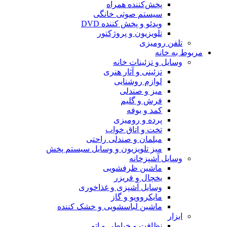
پخش‌کننده همراه
سیستم صوتی خانگی
ویدئو و پخش کننده DVD
تلویزیون و پروژکتور
تلفن رومیزی
مربوط به خانه
وسایل و تزئینات خانه
تزئینی و آثار هنری
لوازم روشنایی
میز و صندلی
فرش و گلیم
کمد و بوفه
پرده و رومیزی
تخت و اتاق خواب
مبلمان و صندلی راحتی
میز تلویزیون و وسایل سیستم پخش
وسایل آشپزخانه
ماشین ظرفشویی
یخچال و فریزر
وسایل آشپزی و غذاخوری
مایکروویو و گاز
ماشین لباسشویی و خشک کننده
ابزار
نظافت و خیاطی و اتو