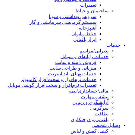
تعمیرات
ساختمان و حیاط
سرویس بهداشتی و سونا
سیستم گرمایشی سرمایشی و گاز
آشپزخانه
حیاط و ایوان
ابزار باغبانی
خدمات
پذیرایی/مراسم
خدمات رایانه‌ای و موبایل
فروش دامنه و سایت
میزبانی و طراحی سایت
خدمات پهنای باند اینترنت
خدمات نرم‌افزار و سخت‌افزار کامپیوتر
تعمیرات نرم‌افزار و سخت‌افزار گوشی موبایل
مالی/حسابداری/بیمه
پیشه و مهارت
آرایشگری و زیبایی
سرگرمی
نظافت
باغبانی و درختکاری
وسایل شخصی
کیف، کفش و لباس