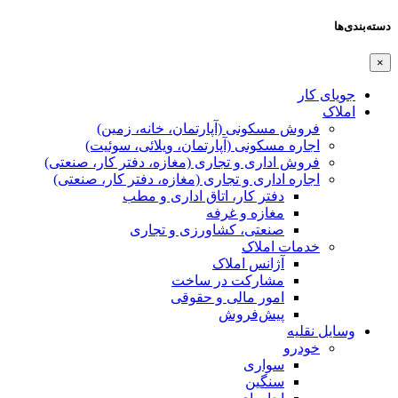
دسته‌بندی‌ها
×
جویای کار
املاک
فروش مسکونی (آپارتمان، خانه، زمین)
اجاره مسکونی (آپارتمان، ویلائی، سوئیت)
فروش اداری و تجاری (مغازه، دفتر کار، صنعتی)
اجاره اداری و تجاری (مغازه، دفتر کار، صنعتی)
دفتر کار، اتاق اداری و مطب
مغازه و غرفه
صنعتی،‌ کشاورزی و تجاری
خدمات املاک
آژانس املاک
مشارکت در ساخت
امور مالی و حقوقی
پیش‌فروش
وسایل نقلیه
خودرو
سواری
سنگین