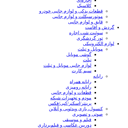
اجاره‌ای
کلاسیک
قطعات یدکی و لوازم جانبی خودرو
موتورسیکلت و لوازم جانبی
قایق و لوازم جانبی
گردش و اقامت
سوئیت شب اجاره
تور گردشگری
لوازم الکترونیکی
موبایل و تبلت
گوشی موبایل
تبلت
لوازم جانبی موبایل و تبلت
سیم کارت
رایانه
رایانه همراه
رایانه رومیزی
قطعات و لوازم جانبی
مودم و تجهیزات شبکه
پرینتر/اسکنر/کپی/فکس
کنسول، بازی‌ ویدئویی و آنلاین
صوتی و تصویری
فیلم و موسیقی
دوربین عکاسی و فیلم‌برداری