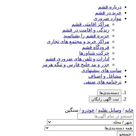
درباره قشم
خرید در قشم
موارد ضروری
مراکز اقامتی قشم
زندگی و اقامت در قشم
جزیره قشم را بشناسید
مراکز خرید و مجتمع های تجاری
فرودگاه قشم
حرکت شناورها
ادارات و تلفن های ضروری قشم
جزر و مد خلیج فارس و تنگه هرمز
سایت های پیشنهادی
مشاغل و اصناف
نرخنامه های صنفی
دسته‌بندی‌ها
ثبت اگهی رایگان
خانه
/
وسایل نقلیه
/
خودرو
/ سنگین
جستجو