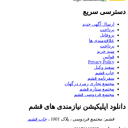
دسترسی سریع
ارسال آگهی جدید
پرداخت
پروفایل
علاقه‌مندی ها
پرداخت
سبد خرید
قوانین
Privacy Policy
سعید وکیل
چاپ قشم
سفرنامه قشم
مجتمع تجاری زمرد درگهان
مجتمع ستاره قشم
مجتمع فردوسی قشم
دانلود اپلیکیشن نیازمندی های قشم
قشم: مجتمع فردوسی ، پلاک 1001 ،
چاپ قشم