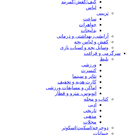
کیف/کفش/کمربند
لباس
تزیینی
ساعت
جواهرات
بدلیجات
آرایشی، بهداشتی و درمانی
کفش و لباس بچه
وسایل بچه و اسباب بازی
سرگرمی و فراغت
بلیط
ورزشی
کنسرت
تئاتر و سینما
کارت هدیه و تخفیف
اماکن و مسابقات ورزشی
اتوبوس، مترو و قطار
کتاب و مجله
ادبی
تاریخی
مذهبی
مجلات
دوچرخه/اسکیت/اسکوتر
حیوانات