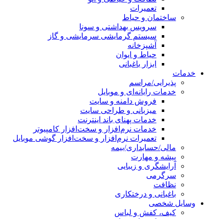
تعمیرات
ساختمان و حیاط
سرویس بهداشتی و سونا
سیستم گرمایشی سرمایشی و گاز
آشپزخانه
حیاط و ایوان
ابزار باغبانی
خدمات
پذیرایی/مراسم
خدمات رایانه‌ای و موبایل
فروش دامنه و سایت
میزبانی و طراحی سایت
خدمات پهنای باند اینترنت
خدمات نرم‌افزار و سخت‌افزار کامپیوتر
تعمیرات نرم‌افزار و سخت‌افزار گوشی موبایل
مالی/حسابداری/بیمه
پیشه و مهارت
آرایشگری و زیبایی
سرگرمی
نظافت
باغبانی و درختکاری
وسایل شخصی
کیف، کفش و لباس