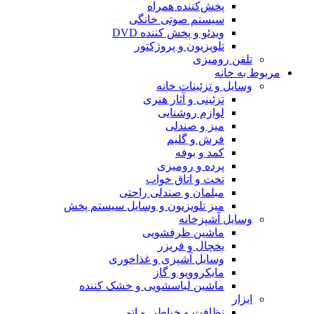
پخش‌کننده همراه
سیستم صوتی خانگی
ویدئو و پخش کننده DVD
تلویزیون و پروژکتور
تلفن رومیزی
مربوط به خانه
وسایل و تزئینات خانه
تزئینی و آثار هنری
لوازم روشنایی
میز و صندلی
فرش و گلیم
کمد و بوفه
پرده و رومیزی
تخت و اتاق خواب
مبلمان و صندلی راحتی
میز تلویزیون و وسایل سیستم پخش
وسایل آشپزخانه
ماشین ظرفشویی
یخچال و فریزر
وسایل آشپزی و غذاخوری
مایکروویو و گاز
ماشین لباسشویی و خشک کننده
ابزار
نظافت و خیاطی و اتو