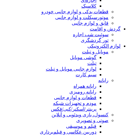
اجاره‌ای
کلاسیک
قطعات یدکی و لوازم جانبی خودرو
موتورسیکلت و لوازم جانبی
قایق و لوازم جانبی
گردش و اقامت
سوئیت شب اجاره
تور گردشگری
لوازم الکترونیکی
موبایل و تبلت
گوشی موبایل
تبلت
لوازم جانبی موبایل و تبلت
سیم کارت
رایانه
رایانه همراه
رایانه رومیزی
قطعات و لوازم جانبی
مودم و تجهیزات شبکه
پرینتر/اسکنر/کپی/فکس
کنسول، بازی‌ ویدئویی و آنلاین
صوتی و تصویری
فیلم و موسیقی
دوربین عکاسی و فیلم‌برداری