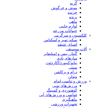
گربه
موش و خرگوش
خزنده
پرنده
ماهی
لوازم جانبی
حیوانات مزرعه
کلکسیون و سرگرمی
سکه، تمبر و اسکناس
اشیای عتیقه
آلات موسیقی
گیتار، بیس و امپلیفایر
سازهای بادی
پیانو/کیبورد/آکاردئون
سنتی
درام و پرکاشن
ویولن
ورزش و تناسب اندام
ورزش‌های توپی
کوهنوردی و کمپینگ
غواصی و ورزش‌های آبی
ماهیگیری
تجهیزات ورزشی