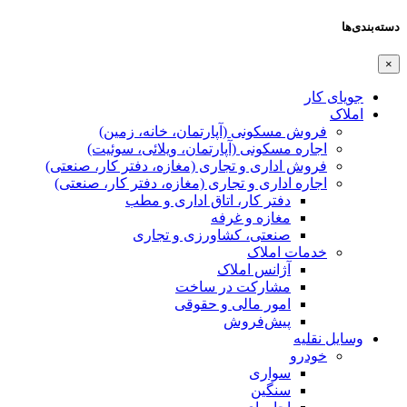
دسته‌بندی‌ها
×
جویای کار
املاک
فروش مسکونی (آپارتمان، خانه، زمین)
اجاره مسکونی (آپارتمان، ویلائی، سوئیت)
فروش اداری و تجاری (مغازه، دفتر کار، صنعتی)
اجاره اداری و تجاری (مغازه، دفتر کار، صنعتی)
دفتر کار، اتاق اداری و مطب
مغازه و غرفه
صنعتی،‌ کشاورزی و تجاری
خدمات املاک
آژانس املاک
مشارکت در ساخت
امور مالی و حقوقی
پیش‌فروش
وسایل نقلیه
خودرو
سواری
سنگین