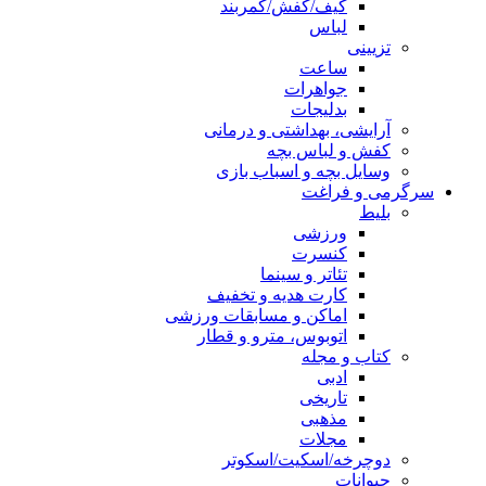
کیف/کفش/کمربند
لباس
تزیینی
ساعت
جواهرات
بدلیجات
آرایشی، بهداشتی و درمانی
کفش و لباس بچه
وسایل بچه و اسباب بازی
سرگرمی و فراغت
بلیط
ورزشی
کنسرت
تئاتر و سینما
کارت هدیه و تخفیف
اماکن و مسابقات ورزشی
اتوبوس، مترو و قطار
کتاب و مجله
ادبی
تاریخی
مذهبی
مجلات
دوچرخه/اسکیت/اسکوتر
حیوانات