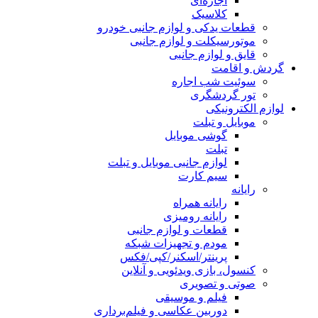
اجاره‌ای
کلاسیک
قطعات یدکی و لوازم جانبی خودرو
موتورسیکلت و لوازم جانبی
قایق و لوازم جانبی
گردش و اقامت
سوئیت شب اجاره
تور گردشگری
لوازم الکترونیکی
موبایل و تبلت
گوشی موبایل
تبلت
لوازم جانبی موبایل و تبلت
سیم کارت
رایانه
رایانه همراه
رایانه رومیزی
قطعات و لوازم جانبی
مودم و تجهیزات شبکه
پرینتر/اسکنر/کپی/فکس
کنسول، بازی‌ ویدئویی و آنلاین
صوتی و تصویری
فیلم و موسیقی
دوربین عکاسی و فیلم‌برداری