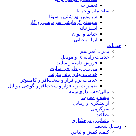
تعمیرات
ساختمان و حیاط
سرویس بهداشتی و سونا
سیستم گرمایشی سرمایشی و گاز
آشپزخانه
حیاط و ایوان
ابزار باغبانی
خدمات
پذیرایی/مراسم
خدمات رایانه‌ای و موبایل
فروش دامنه و سایت
میزبانی و طراحی سایت
خدمات پهنای باند اینترنت
خدمات نرم‌افزار و سخت‌افزار کامپیوتر
تعمیرات نرم‌افزار و سخت‌افزار گوشی موبایل
مالی/حسابداری/بیمه
پیشه و مهارت
آرایشگری و زیبایی
سرگرمی
نظافت
باغبانی و درختکاری
وسایل شخصی
کیف، کفش و لباس