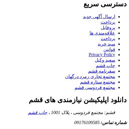
دسترسی سریع
ارسال آگهی جدید
پرداخت
پروفایل
علاقه‌مندی ها
پرداخت
سبد خرید
قوانین
Privacy Policy
سعید وکیل
چاپ قشم
سفرنامه قشم
مجتمع تجاری زمرد درگهان
مجتمع ستاره قشم
مجتمع فردوسی قشم
دانلود اپلیکیشن نیازمندی های قشم
قشم: مجتمع فردوسی ، پلاک 1001 ،
چاپ قشم
شماره تماس:
09176109585