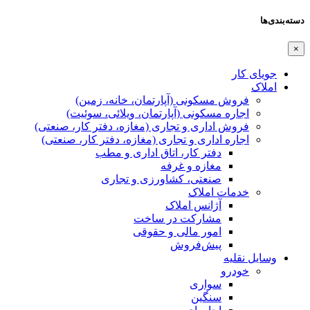
دسته‌بندی‌ها
×
جویای کار
املاک
فروش مسکونی (آپارتمان، خانه، زمین)
اجاره مسکونی (آپارتمان، ویلائی، سوئیت)
فروش اداری و تجاری (مغازه، دفتر کار، صنعتی)
اجاره اداری و تجاری (مغازه، دفتر کار، صنعتی)
دفتر کار، اتاق اداری و مطب
مغازه و غرفه
صنعتی،‌ کشاورزی و تجاری
خدمات املاک
آژانس املاک
مشارکت در ساخت
امور مالی و حقوقی
پیش‌فروش
وسایل نقلیه
خودرو
سواری
سنگین