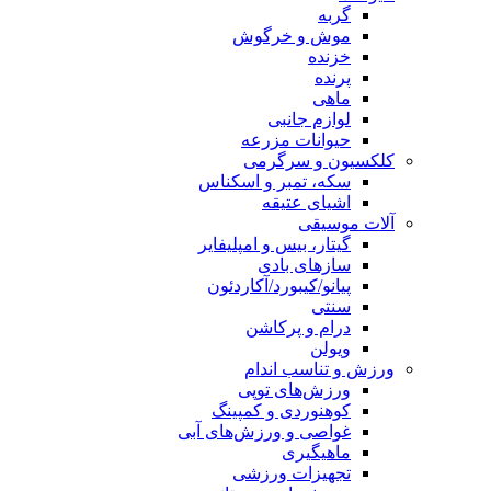
گربه
موش و خرگوش
خزنده
پرنده
ماهی
لوازم جانبی
حیوانات مزرعه
کلکسیون و سرگرمی
سکه، تمبر و اسکناس
اشیای عتیقه
آلات موسیقی
گیتار، بیس و امپلیفایر
سازهای بادی
پیانو/کیبورد/آکاردئون
سنتی
درام و پرکاشن
ویولن
ورزش و تناسب اندام
ورزش‌های توپی
کوهنوردی و کمپینگ
غواصی و ورزش‌های آبی
ماهیگیری
تجهیزات ورزشی