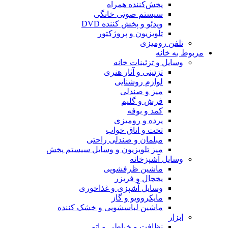
پخش‌کننده همراه
سیستم صوتی خانگی
ویدئو و پخش کننده DVD
تلویزیون و پروژکتور
تلفن رومیزی
مربوط به خانه
وسایل و تزئینات خانه
تزئینی و آثار هنری
لوازم روشنایی
میز و صندلی
فرش و گلیم
کمد و بوفه
پرده و رومیزی
تخت و اتاق خواب
مبلمان و صندلی راحتی
میز تلویزیون و وسایل سیستم پخش
وسایل آشپزخانه
ماشین ظرفشویی
یخچال و فریزر
وسایل آشپزی و غذاخوری
مایکروویو و گاز
ماشین لباسشویی و خشک کننده
ابزار
نظافت و خیاطی و اتو