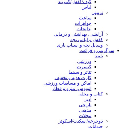
کیف/کفش/کمربند
لباس
تزیینی
ساعت
جواهرات
بدلیجات
آرایشی، بهداشتی و درمانی
کفش و لباس بچه
وسایل بچه و اسباب بازی
سرگرمی و فراغت
بلیط
ورزشی
کنسرت
تئاتر و سینما
کارت هدیه و تخفیف
اماکن و مسابقات ورزشی
اتوبوس، مترو و قطار
کتاب و مجله
ادبی
تاریخی
مذهبی
مجلات
دوچرخه/اسکیت/اسکوتر
حیوانات