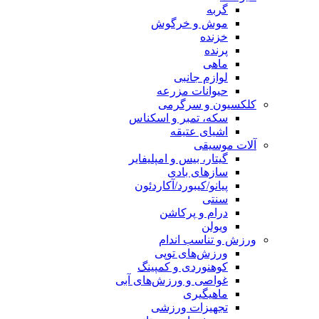
گربه
موش و خرگوش
خزنده
پرنده
ماهی
لوازم جانبی
حیوانات مزرعه
کلکسیون و سرگرمی
سکه، تمبر و اسکناس
اشیای عتیقه
آلات موسیقی
گیتار، بیس و امپلیفایر
سازهای بادی
پیانو/کیبورد/آکاردئون
سنتی
درام و پرکاشن
ویولن
ورزش و تناسب اندام
ورزش‌های توپی
کوهنوردی و کمپینگ
غواصی و ورزش‌های آبی
ماهیگیری
تجهیزات ورزشی