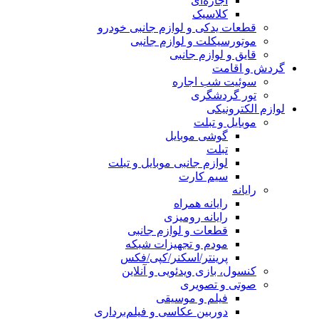
اجاره‌ای
کلاسیک
قطعات یدکی و لوازم جانبی خودرو
موتورسیکلت و لوازم جانبی
قایق و لوازم جانبی
گردش و اقامت
سوئیت شب اجاره
تور گردشگری
لوازم الکترونیکی
موبایل و تبلت
گوشی موبایل
تبلت
لوازم جانبی موبایل و تبلت
سیم کارت
رایانه
رایانه همراه
رایانه رومیزی
قطعات و لوازم جانبی
مودم و تجهیزات شبکه
پرینتر/اسکنر/کپی/فکس
کنسول، بازی‌ ویدئویی و آنلاین
صوتی و تصویری
فیلم و موسیقی
دوربین عکاسی و فیلم‌برداری