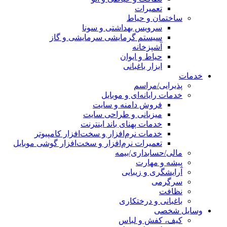
تعمیرات
ساختمان و حیاط
سرویس بهداشتی و سونا
سیستم گرمایشی سرمایشی و گاز
آشپزخانه
حیاط و ایوان
ابزار باغبانی
خدمات
پذیرایی/مراسم
خدمات رایانه‌ای و موبایل
فروش دامنه و سایت
میزبانی و طراحی سایت
خدمات پهنای باند اینترنت
خدمات نرم‌افزار و سخت‌افزار کامپیوتر
تعمیرات نرم‌افزار و سخت‌افزار گوشی موبایل
مالی/حسابداری/بیمه
پیشه و مهارت
آرایشگری و زیبایی
سرگرمی
نظافت
باغبانی و درختکاری
وسایل شخصی
کیف، کفش و لباس