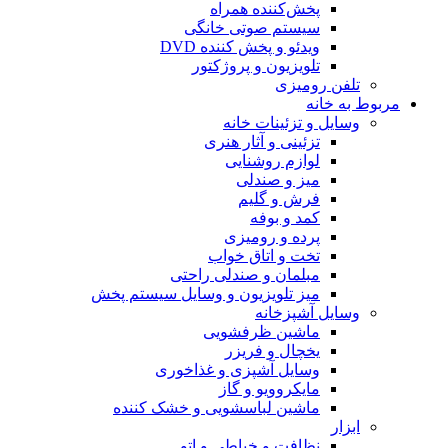
پخش‌کننده همراه
سیستم صوتی خانگی
ویدئو و پخش کننده DVD
تلویزیون و پروژکتور
تلفن رومیزی
مربوط به خانه
وسایل و تزئینات خانه
تزئینی و آثار هنری
لوازم روشنایی
میز و صندلی
فرش و گلیم
کمد و بوفه
پرده و رومیزی
تخت و اتاق خواب
مبلمان و صندلی راحتی
میز تلویزیون و وسایل سیستم پخش
وسایل آشپزخانه
ماشین ظرفشویی
یخچال و فریزر
وسایل آشپزی و غذاخوری
مایکروویو و گاز
ماشین لباسشویی و خشک کننده
ابزار
نظافت و خیاطی و اتو