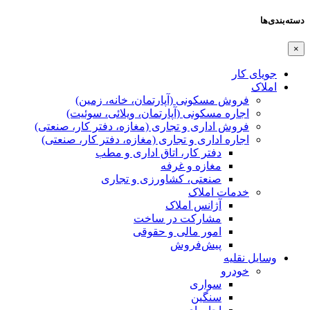
دسته‌بندی‌ها
×
جویای کار
املاک
فروش مسکونی (آپارتمان، خانه، زمین)
اجاره مسکونی (آپارتمان، ویلائی، سوئیت)
فروش اداری و تجاری (مغازه، دفتر کار، صنعتی)
اجاره اداری و تجاری (مغازه، دفتر کار، صنعتی)
دفتر کار، اتاق اداری و مطب
مغازه و غرفه
صنعتی،‌ کشاورزی و تجاری
خدمات املاک
آژانس املاک
مشارکت در ساخت
امور مالی و حقوقی
پیش‌فروش
وسایل نقلیه
خودرو
سواری
سنگین