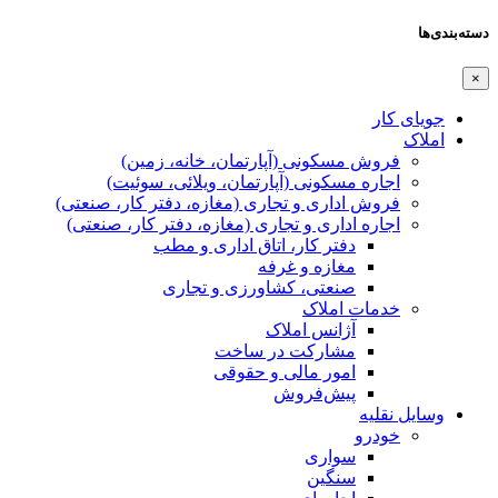
دسته‌بندی‌ها
×
جویای کار
املاک
فروش مسکونی (آپارتمان، خانه، زمین)
اجاره مسکونی (آپارتمان، ویلائی، سوئیت)
فروش اداری و تجاری (مغازه، دفتر کار، صنعتی)
اجاره اداری و تجاری (مغازه، دفتر کار، صنعتی)
دفتر کار، اتاق اداری و مطب
مغازه و غرفه
صنعتی،‌ کشاورزی و تجاری
خدمات املاک
آژانس املاک
مشارکت در ساخت
امور مالی و حقوقی
پیش‌فروش
وسایل نقلیه
خودرو
سواری
سنگین