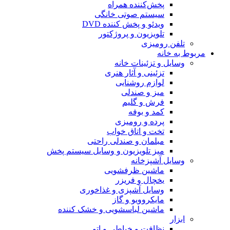
پخش‌کننده همراه
سیستم صوتی خانگی
ویدئو و پخش کننده DVD
تلویزیون و پروژکتور
تلفن رومیزی
مربوط به خانه
وسایل و تزئینات خانه
تزئینی و آثار هنری
لوازم روشنایی
میز و صندلی
فرش و گلیم
کمد و بوفه
پرده و رومیزی
تخت و اتاق خواب
مبلمان و صندلی راحتی
میز تلویزیون و وسایل سیستم پخش
وسایل آشپزخانه
ماشین ظرفشویی
یخچال و فریزر
وسایل آشپزی و غذاخوری
مایکروویو و گاز
ماشین لباسشویی و خشک کننده
ابزار
نظافت و خیاطی و اتو