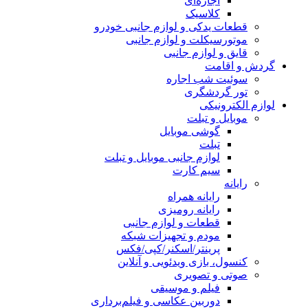
اجاره‌ای
کلاسیک
قطعات یدکی و لوازم جانبی خودرو
موتورسیکلت و لوازم جانبی
قایق و لوازم جانبی
گردش و اقامت
سوئیت شب اجاره
تور گردشگری
لوازم الکترونیکی
موبایل و تبلت
گوشی موبایل
تبلت
لوازم جانبی موبایل و تبلت
سیم کارت
رایانه
رایانه همراه
رایانه رومیزی
قطعات و لوازم جانبی
مودم و تجهیزات شبکه
پرینتر/اسکنر/کپی/فکس
کنسول، بازی‌ ویدئویی و آنلاین
صوتی و تصویری
فیلم و موسیقی
دوربین عکاسی و فیلم‌برداری