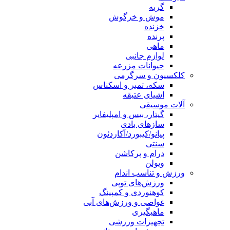
گربه
موش و خرگوش
خزنده
پرنده
ماهی
لوازم جانبی
حیوانات مزرعه
کلکسیون و سرگرمی
سکه، تمبر و اسکناس
اشیای عتیقه
آلات موسیقی
گیتار، بیس و امپلیفایر
سازهای بادی
پیانو/کیبورد/آکاردئون
سنتی
درام و پرکاشن
ویولن
ورزش و تناسب اندام
ورزش‌های توپی
کوهنوردی و کمپینگ
غواصی و ورزش‌های آبی
ماهیگیری
تجهیزات ورزشی