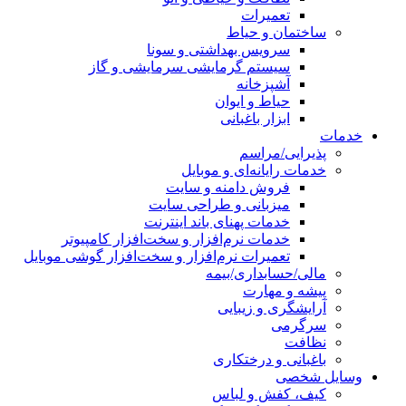
تعمیرات
ساختمان و حیاط
سرویس بهداشتی و سونا
سیستم گرمایشی سرمایشی و گاز
آشپزخانه
حیاط و ایوان
ابزار باغبانی
خدمات
پذیرایی/مراسم
خدمات رایانه‌ای و موبایل
فروش دامنه و سایت
میزبانی و طراحی سایت
خدمات پهنای باند اینترنت
خدمات نرم‌افزار و سخت‌افزار کامپیوتر
تعمیرات نرم‌افزار و سخت‌افزار گوشی موبایل
مالی/حسابداری/بیمه
پیشه و مهارت
آرایشگری و زیبایی
سرگرمی
نظافت
باغبانی و درختکاری
وسایل شخصی
کیف، کفش و لباس