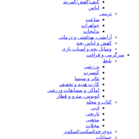
کیف/کفش/کمربند
لباس
تزیینی
ساعت
جواهرات
بدلیجات
آرایشی، بهداشتی و درمانی
کفش و لباس بچه
وسایل بچه و اسباب بازی
سرگرمی و فراغت
بلیط
ورزشی
کنسرت
تئاتر و سینما
کارت هدیه و تخفیف
اماکن و مسابقات ورزشی
اتوبوس، مترو و قطار
کتاب و مجله
ادبی
تاریخی
مذهبی
مجلات
دوچرخه/اسکیت/اسکوتر
حیوانات