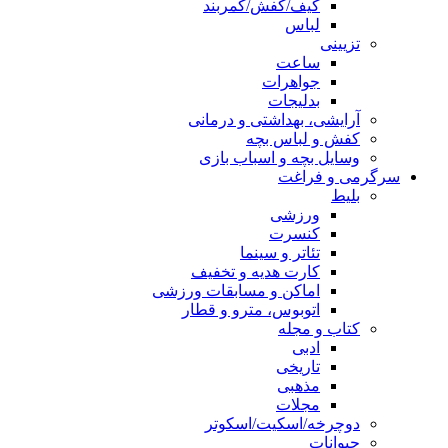
کیف/کفش/کمربند
لباس
تزیینی
ساعت
جواهرات
بدلیجات
آرایشی، بهداشتی و درمانی
کفش و لباس بچه
وسایل بچه و اسباب بازی
سرگرمی و فراغت
بلیط
ورزشی
کنسرت
تئاتر و سینما
کارت هدیه و تخفیف
اماکن و مسابقات ورزشی
اتوبوس، مترو و قطار
کتاب و مجله
ادبی
تاریخی
مذهبی
مجلات
دوچرخه/اسکیت/اسکوتر
حیوانات