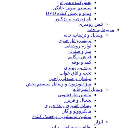
پخش‌کننده همراه
سیستم صوتی خانگی
ویدئو و پخش کننده DVD
تلویزیون و پروژکتور
تلفن رومیزی
مربوط به خانه
وسایل و تزئینات خانه
تزئینی و آثار هنری
لوازم روشنایی
میز و صندلی
فرش و گلیم
کمد و بوفه
پرده و رومیزی
تخت و اتاق خواب
مبلمان و صندلی راحتی
میز تلویزیون و وسایل سیستم پخش
وسایل آشپزخانه
ماشین ظرفشویی
یخچال و فریزر
وسایل آشپزی و غذاخوری
مایکروویو و گاز
ماشین لباسشویی و خشک کننده
ابزار
نظافت و خیاطی و اتو