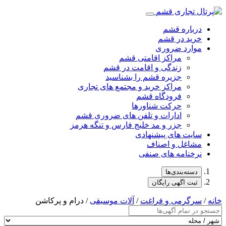
درباره قشم
خرید در قشم
موارد ضروری
مراکز اقامتی قشم
زندگی و اقامت در قشم
جزیره قشم را بشناسید
مراکز خرید و مجتمع های تجاری
فرودگاه قشم
حرکت شناورها
ادارات و تلفن های ضروری قشم
جزر و مد خلیج فارس و تنگه هرمز
سایت های پیشنهادی
مشاغل و اصناف
نرخنامه های صنفی
دسته‌بندی‌ها
ثبت اگهی رایگان
خانه
/
سرگرمی و فراغت
/
آلات موسیقی
/ درام و پرکاشن