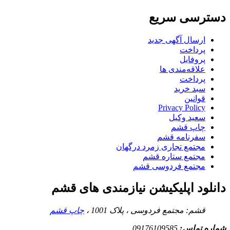
دسترسی سریع
ارسال آگهی جدید
پرداخت
پروفایل
علاقه‌مندی ها
پرداخت
سبد خرید
قوانین
Privacy Policy
سعید وکیل
چاپ قشم
سفرنامه قشم
مجتمع تجاری زمرد درگهان
مجتمع ستاره قشم
مجتمع فردوسی قشم
دانلود اپلیکیشن نیازمندی های قشم
قشم: مجتمع فردوسی ، پلاک 1001 ،
چاپ قشم
شماره تماس:
09176109585