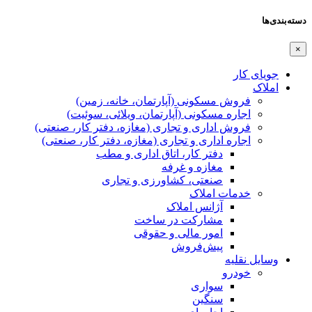
دسته‌بندی‌ها
×
جویای کار
املاک
فروش مسکونی (آپارتمان، خانه، زمین)
اجاره مسکونی (آپارتمان، ویلائی، سوئیت)
فروش اداری و تجاری (مغازه، دفتر کار، صنعتی)
اجاره اداری و تجاری (مغازه، دفتر کار، صنعتی)
دفتر کار، اتاق اداری و مطب
مغازه و غرفه
صنعتی،‌ کشاورزی و تجاری
خدمات املاک
آژانس املاک
مشارکت در ساخت
امور مالی و حقوقی
پیش‌فروش
وسایل نقلیه
خودرو
سواری
سنگین