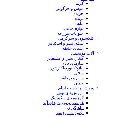
گربه
موش و خرگوش
خزنده
پرنده
ماهی
لوازم جانبی
حیوانات مزرعه
کلکسیون و سرگرمی
سکه، تمبر و اسکناس
اشیای عتیقه
آلات موسیقی
گیتار، بیس و امپلیفایر
سازهای بادی
پیانو/کیبورد/آکاردئون
سنتی
درام و پرکاشن
ویولن
ورزش و تناسب اندام
ورزش‌های توپی
کوهنوردی و کمپینگ
غواصی و ورزش‌های آبی
ماهیگیری
تجهیزات ورزشی