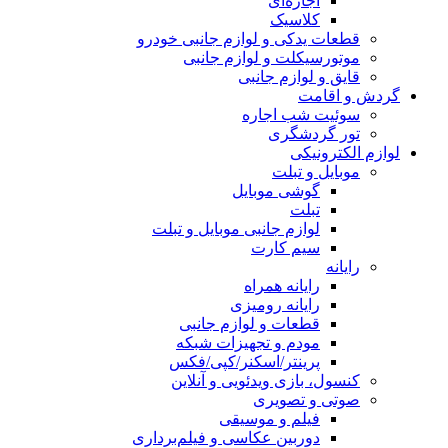
اجاره‌ای
کلاسیک
قطعات یدکی و لوازم جانبی خودرو
موتورسیکلت و لوازم جانبی
قایق و لوازم جانبی
گردش و اقامت
سوئیت شب اجاره
تور گردشگری
لوازم الکترونیکی
موبایل و تبلت
گوشی موبایل
تبلت
لوازم جانبی موبایل و تبلت
سیم کارت
رایانه
رایانه همراه
رایانه رومیزی
قطعات و لوازم جانبی
مودم و تجهیزات شبکه
پرینتر/اسکنر/کپی/فکس
کنسول، بازی‌ ویدئویی و آنلاین
صوتی و تصویری
فیلم و موسیقی
دوربین عکاسی و فیلم‌برداری