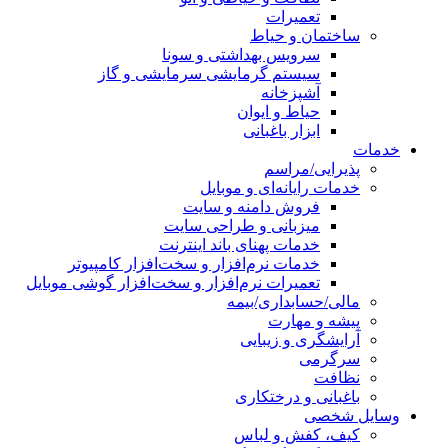
تعمیرات
ساختمان و حیاط
سرویس بهداشتی و سونا
سیستم گرمایشی سرمایشی و گاز
آشپزخانه
حیاط و ایوان
ابزار باغبانی
خدمات
پذیرایی/مراسم
خدمات رایانه‌ای و موبایل
فروش دامنه و سایت
میزبانی و طراحی سایت
خدمات پهنای باند اینترنت
خدمات نرم‌افزار و سخت‌افزار کامپیوتر
تعمیرات نرم‌افزار و سخت‌افزار گوشی موبایل
مالی/حسابداری/بیمه
پیشه و مهارت
آرایشگری و زیبایی
سرگرمی
نظافت
باغبانی و درختکاری
وسایل شخصی
کیف، کفش و لباس