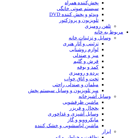
پخش‌کننده همراه
سیستم صوتی خانگی
ویدئو و پخش کننده DVD
تلویزیون و پروژکتور
تلفن رومیزی
مربوط به خانه
وسایل و تزئینات خانه
تزئینی و آثار هنری
لوازم روشنایی
میز و صندلی
فرش و گلیم
کمد و بوفه
پرده و رومیزی
تخت و اتاق خواب
مبلمان و صندلی راحتی
میز تلویزیون و وسایل سیستم پخش
وسایل آشپزخانه
ماشین ظرفشویی
یخچال و فریزر
وسایل آشپزی و غذاخوری
مایکروویو و گاز
ماشین لباسشویی و خشک کننده
ابزار
نظافت و خیاطی و اتو