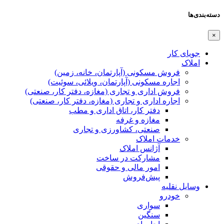
دسته‌بندی‌ها
×
جویای کار
املاک
فروش مسکونی (آپارتمان، خانه، زمین)
اجاره مسکونی (آپارتمان، ویلائی، سوئیت)
فروش اداری و تجاری (مغازه، دفتر کار، صنعتی)
اجاره اداری و تجاری (مغازه، دفتر کار، صنعتی)
دفتر کار، اتاق اداری و مطب
مغازه و غرفه
صنعتی،‌ کشاورزی و تجاری
خدمات املاک
آژانس املاک
مشارکت در ساخت
امور مالی و حقوقی
پیش‌فروش
وسایل نقلیه
خودرو
سواری
سنگین