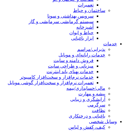
تعمیرات
ساختمان و حیاط
سرویس بهداشتی و سونا
سیستم گرمایشی سرمایشی و گاز
آشپزخانه
حیاط و ایوان
ابزار باغبانی
خدمات
پذیرایی/مراسم
خدمات رایانه‌ای و موبایل
فروش دامنه و سایت
میزبانی و طراحی سایت
خدمات پهنای باند اینترنت
خدمات نرم‌افزار و سخت‌افزار کامپیوتر
تعمیرات نرم‌افزار و سخت‌افزار گوشی موبایل
مالی/حسابداری/بیمه
پیشه و مهارت
آرایشگری و زیبایی
سرگرمی
نظافت
باغبانی و درختکاری
وسایل شخصی
کیف، کفش و لباس