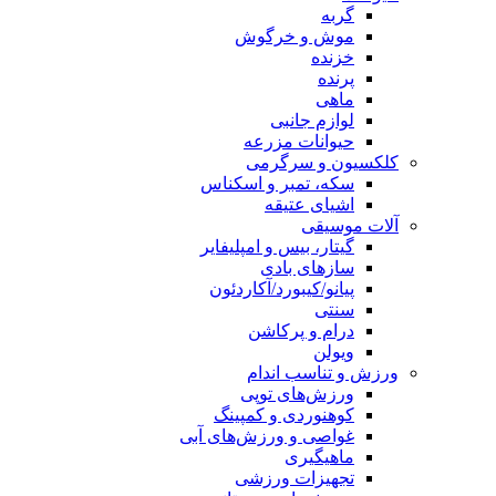
گربه
موش و خرگوش
خزنده
پرنده
ماهی
لوازم جانبی
حیوانات مزرعه
کلکسیون و سرگرمی
سکه، تمبر و اسکناس
اشیای عتیقه
آلات موسیقی
گیتار، بیس و امپلیفایر
سازهای بادی
پیانو/کیبورد/آکاردئون
سنتی
درام و پرکاشن
ویولن
ورزش و تناسب اندام
ورزش‌های توپی
کوهنوردی و کمپینگ
غواصی و ورزش‌های آبی
ماهیگیری
تجهیزات ورزشی