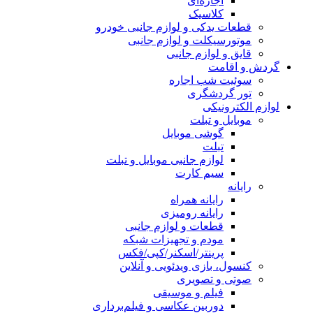
اجاره‌ای
کلاسیک
قطعات یدکی و لوازم جانبی خودرو
موتورسیکلت و لوازم جانبی
قایق و لوازم جانبی
گردش و اقامت
سوئیت شب اجاره
تور گردشگری
لوازم الکترونیکی
موبایل و تبلت
گوشی موبایل
تبلت
لوازم جانبی موبایل و تبلت
سیم کارت
رایانه
رایانه همراه
رایانه رومیزی
قطعات و لوازم جانبی
مودم و تجهیزات شبکه
پرینتر/اسکنر/کپی/فکس
کنسول، بازی‌ ویدئویی و آنلاین
صوتی و تصویری
فیلم و موسیقی
دوربین عکاسی و فیلم‌برداری