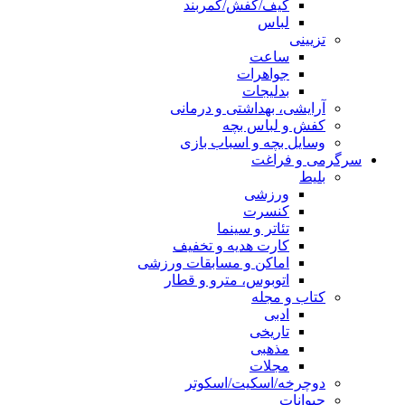
کیف/کفش/کمربند
لباس
تزیینی
ساعت
جواهرات
بدلیجات
آرایشی، بهداشتی و درمانی
کفش و لباس بچه
وسایل بچه و اسباب بازی
سرگرمی و فراغت
بلیط
ورزشی
کنسرت
تئاتر و سینما
کارت هدیه و تخفیف
اماکن و مسابقات ورزشی
اتوبوس، مترو و قطار
کتاب و مجله
ادبی
تاریخی
مذهبی
مجلات
دوچرخه/اسکیت/اسکوتر
حیوانات