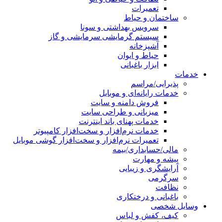
تعمیرات
ساختمان و حیاط
سرویس بهداشتی و سونا
سیستم گرمایشی سرمایشی و گاز
آشپزخانه
حیاط و ایوان
ابزار باغبانی
خدمات
پذیرایی/مراسم
خدمات رایانه‌ای و موبایل
فروش دامنه و سایت
میزبانی و طراحی سایت
خدمات پهنای باند اینترنت
خدمات نرم‌افزار و سخت‌افزار کامپیوتر
تعمیرات نرم‌افزار و سخت‌افزار گوشی موبایل
مالی/حسابداری/بیمه
پیشه و مهارت
آرایشگری و زیبایی
سرگرمی
نظافت
باغبانی و درختکاری
وسایل شخصی
کیف، کفش و لباس