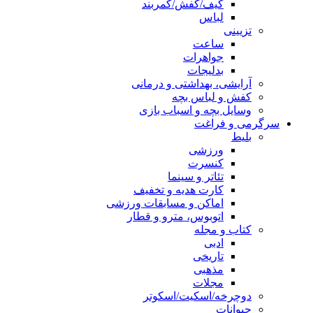
کیف/کفش/کمربند
لباس
تزیینی
ساعت
جواهرات
بدلیجات
آرایشی، بهداشتی و درمانی
کفش و لباس بچه
وسایل بچه و اسباب بازی
سرگرمی و فراغت
بلیط
ورزشی
کنسرت
تئاتر و سینما
کارت هدیه و تخفیف
اماکن و مسابقات ورزشی
اتوبوس، مترو و قطار
کتاب و مجله
ادبی
تاریخی
مذهبی
مجلات
دوچرخه/اسکیت/اسکوتر
حیوانات