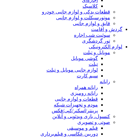
اجاره‌ای
کلاسیک
قطعات یدکی و لوازم جانبی خودرو
موتورسیکلت و لوازم جانبی
قایق و لوازم جانبی
گردش و اقامت
سوئیت شب اجاره
تور گردشگری
لوازم الکترونیکی
موبایل و تبلت
گوشی موبایل
تبلت
لوازم جانبی موبایل و تبلت
سیم کارت
رایانه
رایانه همراه
رایانه رومیزی
قطعات و لوازم جانبی
مودم و تجهیزات شبکه
پرینتر/اسکنر/کپی/فکس
کنسول، بازی‌ ویدئویی و آنلاین
صوتی و تصویری
فیلم و موسیقی
دوربین عکاسی و فیلم‌برداری