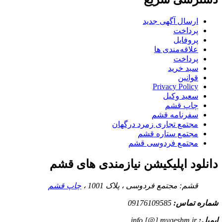
ارسال آگهی جدید
پرداخت
پروفایل
علاقه‌مندی ها
پرداخت
سبد خرید
قوانین
Privacy Policy
سعید وکیل
چاپ قشم
سفرنامه قشم
مجتمع تجاری زمرد درگهان
مجتمع ستاره قشم
مجتمع فردوسی قشم
دانلود اپلیکیشن نیازمندی های قشم
قشم: مجتمع فردوسی ، پلاک 1001 ،
چاپ قشم
شماره تماس:
09176109585
ایمیل:
info [@] myqeshm.ir