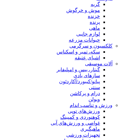
گربه
موش و خرگوش
خزنده
پرنده
ماهی
لوازم جانبی
حیوانات مزرعه
کلکسیون و سرگرمی
سکه، تمبر و اسکناس
اشیای عتیقه
آلات موسیقی
گیتار، بیس و امپلیفایر
سازهای بادی
پیانو/کیبورد/آکاردئون
سنتی
درام و پرکاشن
ویولن
ورزش و تناسب اندام
ورزش‌های توپی
کوهنوردی و کمپینگ
غواصی و ورزش‌های آبی
ماهیگیری
تجهیزات ورزشی