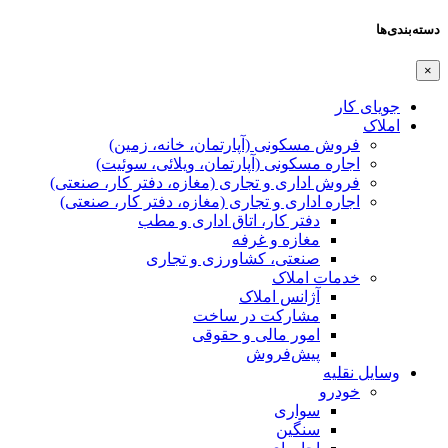
دسته‌بندی‌ها
×
جویای کار
املاک
فروش مسکونی (آپارتمان، خانه، زمین)
اجاره مسکونی (آپارتمان، ویلائی، سوئیت)
فروش اداری و تجاری (مغازه، دفتر کار، صنعتی)
اجاره اداری و تجاری (مغازه، دفتر کار، صنعتی)
دفتر کار، اتاق اداری و مطب
مغازه و غرفه
صنعتی،‌ کشاورزی و تجاری
خدمات املاک
آژانس املاک
مشارکت در ساخت
امور مالی و حقوقی
پیش‌فروش
وسایل نقلیه
خودرو
سواری
سنگین