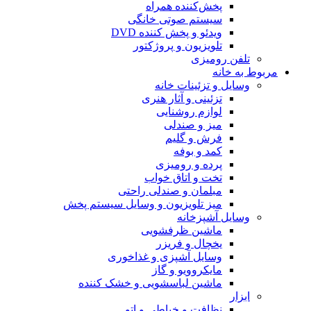
پخش‌کننده همراه
سیستم صوتی خانگی
ویدئو و پخش کننده DVD
تلویزیون و پروژکتور
تلفن رومیزی
مربوط به خانه
وسایل و تزئینات خانه
تزئینی و آثار هنری
لوازم روشنایی
میز و صندلی
فرش و گلیم
کمد و بوفه
پرده و رومیزی
تخت و اتاق خواب
مبلمان و صندلی راحتی
میز تلویزیون و وسایل سیستم پخش
وسایل آشپزخانه
ماشین ظرفشویی
یخچال و فریزر
وسایل آشپزی و غذاخوری
مایکروویو و گاز
ماشین لباسشویی و خشک کننده
ابزار
نظافت و خیاطی و اتو