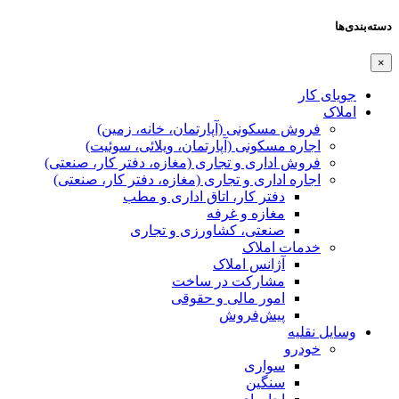
دسته‌بندی‌ها
×
جویای کار
املاک
فروش مسکونی (آپارتمان، خانه، زمین)
اجاره مسکونی (آپارتمان، ویلائی، سوئیت)
فروش اداری و تجاری (مغازه، دفتر کار، صنعتی)
اجاره اداری و تجاری (مغازه، دفتر کار، صنعتی)
دفتر کار، اتاق اداری و مطب
مغازه و غرفه
صنعتی،‌ کشاورزی و تجاری
خدمات املاک
آژانس املاک
مشارکت در ساخت
امور مالی و حقوقی
پیش‌فروش
وسایل نقلیه
خودرو
سواری
سنگین