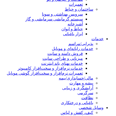
تعمیرات
ساختمان و حیاط
سرویس بهداشتی و سونا
سیستم گرمایشی سرمایشی و گاز
آشپزخانه
حیاط و ایوان
ابزار باغبانی
خدمات
پذیرایی/مراسم
خدمات رایانه‌ای و موبایل
فروش دامنه و سایت
میزبانی و طراحی سایت
خدمات پهنای باند اینترنت
خدمات نرم‌افزار و سخت‌افزار کامپیوتر
تعمیرات نرم‌افزار و سخت‌افزار گوشی موبایل
مالی/حسابداری/بیمه
پیشه و مهارت
آرایشگری و زیبایی
سرگرمی
نظافت
باغبانی و درختکاری
وسایل شخصی
کیف، کفش و لباس