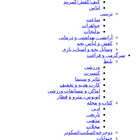
کیف/کفش/کمربند
لباس
تزیینی
ساعت
جواهرات
بدلیجات
آرایشی، بهداشتی و درمانی
کفش و لباس بچه
وسایل بچه و اسباب بازی
سرگرمی و فراغت
بلیط
ورزشی
کنسرت
تئاتر و سینما
کارت هدیه و تخفیف
اماکن و مسابقات ورزشی
اتوبوس، مترو و قطار
کتاب و مجله
ادبی
تاریخی
مذهبی
مجلات
دوچرخه/اسکیت/اسکوتر
حیوانات