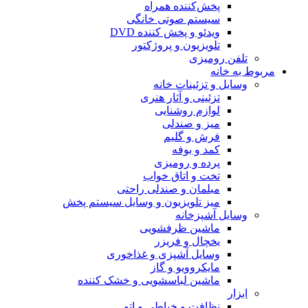
پخش‌کننده همراه
سیستم صوتی خانگی
ویدئو و پخش کننده DVD
تلویزیون و پروژکتور
تلفن رومیزی
مربوط به خانه
وسایل و تزئینات خانه
تزئینی و آثار هنری
لوازم روشنایی
میز و صندلی
فرش و گلیم
کمد و بوفه
پرده و رومیزی
تخت و اتاق خواب
مبلمان و صندلی راحتی
میز تلویزیون و وسایل سیستم پخش
وسایل آشپزخانه
ماشین ظرفشویی
یخچال و فریزر
وسایل آشپزی و غذاخوری
مایکروویو و گاز
ماشین لباسشویی و خشک کننده
ابزار
نظافت و خیاطی و اتو