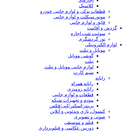
اجاره‌ای
کلاسیک
قطعات یدکی و لوازم جانبی خودرو
موتورسیکلت و لوازم جانبی
قایق و لوازم جانبی
گردش و اقامت
سوئیت شب اجاره
تور گردشگری
لوازم الکترونیکی
موبایل و تبلت
گوشی موبایل
تبلت
لوازم جانبی موبایل و تبلت
سیم کارت
رایانه
رایانه همراه
رایانه رومیزی
قطعات و لوازم جانبی
مودم و تجهیزات شبکه
پرینتر/اسکنر/کپی/فکس
کنسول، بازی‌ ویدئویی و آنلاین
صوتی و تصویری
فیلم و موسیقی
دوربین عکاسی و فیلم‌برداری