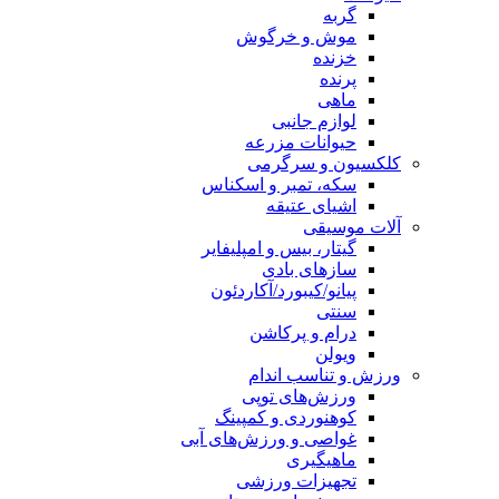
گربه
موش و خرگوش
خزنده
پرنده
ماهی
لوازم جانبی
حیوانات مزرعه
کلکسیون و سرگرمی
سکه، تمبر و اسکناس
اشیای عتیقه
آلات موسیقی
گیتار، بیس و امپلیفایر
سازهای بادی
پیانو/کیبورد/آکاردئون
سنتی
درام و پرکاشن
ویولن
ورزش و تناسب اندام
ورزش‌های توپی
کوهنوردی و کمپینگ
غواصی و ورزش‌های آبی
ماهیگیری
تجهیزات ورزشی