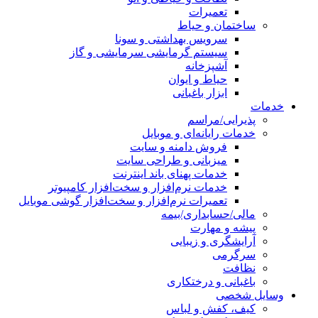
تعمیرات
ساختمان و حیاط
سرویس بهداشتی و سونا
سیستم گرمایشی سرمایشی و گاز
آشپزخانه
حیاط و ایوان
ابزار باغبانی
خدمات
پذیرایی/مراسم
خدمات رایانه‌ای و موبایل
فروش دامنه و سایت
میزبانی و طراحی سایت
خدمات پهنای باند اینترنت
خدمات نرم‌افزار و سخت‌افزار کامپیوتر
تعمیرات نرم‌افزار و سخت‌افزار گوشی موبایل
مالی/حسابداری/بیمه
پیشه و مهارت
آرایشگری و زیبایی
سرگرمی
نظافت
باغبانی و درختکاری
وسایل شخصی
کیف، کفش و لباس