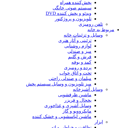
پخش‌کننده همراه
سیستم صوتی خانگی
ویدئو و پخش کننده DVD
تلویزیون و پروژکتور
تلفن رومیزی
مربوط به خانه
وسایل و تزئینات خانه
تزئینی و آثار هنری
لوازم روشنایی
میز و صندلی
فرش و گلیم
کمد و بوفه
پرده و رومیزی
تخت و اتاق خواب
مبلمان و صندلی راحتی
میز تلویزیون و وسایل سیستم پخش
وسایل آشپزخانه
ماشین ظرفشویی
یخچال و فریزر
وسایل آشپزی و غذاخوری
مایکروویو و گاز
ماشین لباسشویی و خشک کننده
ابزار
نظافت و خیاطی و اتو