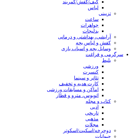
کیف/کفش/کمربند
لباس
تزیینی
ساعت
جواهرات
بدلیجات
آرایشی، بهداشتی و درمانی
کفش و لباس بچه
وسایل بچه و اسباب بازی
سرگرمی و فراغت
بلیط
ورزشی
کنسرت
تئاتر و سینما
کارت هدیه و تخفیف
اماکن و مسابقات ورزشی
اتوبوس، مترو و قطار
کتاب و مجله
ادبی
تاریخی
مذهبی
مجلات
دوچرخه/اسکیت/اسکوتر
حیوانات