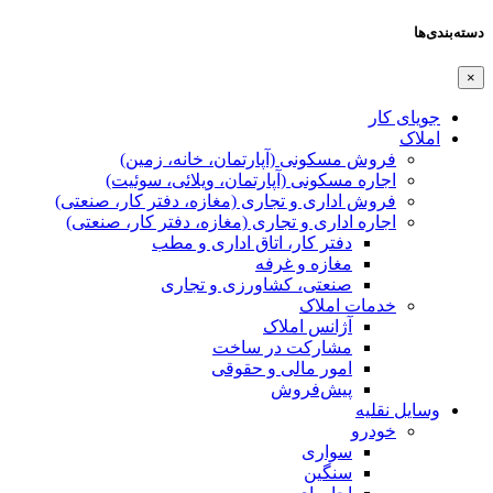
دسته‌بندی‌ها
×
جویای کار
املاک
فروش مسکونی (آپارتمان، خانه، زمین)
اجاره مسکونی (آپارتمان، ویلائی، سوئیت)
فروش اداری و تجاری (مغازه، دفتر کار، صنعتی)
اجاره اداری و تجاری (مغازه، دفتر کار، صنعتی)
دفتر کار، اتاق اداری و مطب
مغازه و غرفه
صنعتی،‌ کشاورزی و تجاری
خدمات املاک
آژانس املاک
مشارکت در ساخت
امور مالی و حقوقی
پیش‌فروش
وسایل نقلیه
خودرو
سواری
سنگین