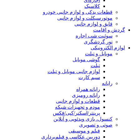
اجاره‌ای
کلاسیک
قطعات یدکی و لوازم جانبی خودرو
موتورسیکلت و لوازم جانبی
قایق و لوازم جانبی
گردش و اقامت
سوئیت شب اجاره
تور گردشگری
لوازم الکترونیکی
موبایل و تبلت
گوشی موبایل
تبلت
لوازم جانبی موبایل و تبلت
سیم کارت
رایانه
رایانه همراه
رایانه رومیزی
قطعات و لوازم جانبی
مودم و تجهیزات شبکه
پرینتر/اسکنر/کپی/فکس
کنسول، بازی‌ ویدئویی و آنلاین
صوتی و تصویری
فیلم و موسیقی
دوربین عکاسی و فیلم‌برداری