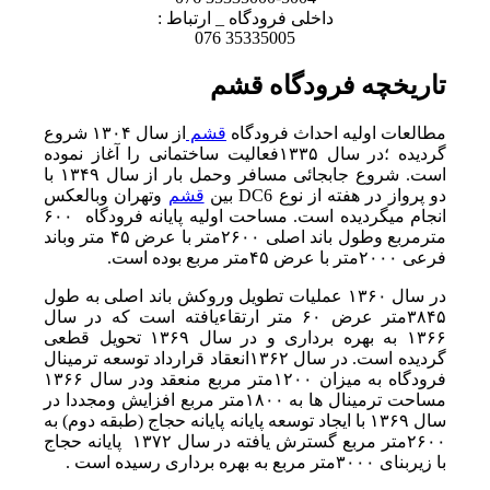
داخلی فرودگاه _ ارتباط :
35335005 076
تاریخچه فرودگاه قشم
مطالعات اولیه احداث فرودگاه
قشم
از سال ۱۳۰۴ شروع
گردیده ؛در سال ۱۳۳۵فعالیت ساختمانی را آغاز نموده
است. شروع جابجائی مسافر وحمل بار از سال ۱۳۴۹ با
دو پرواز در هفته از نوع DC6 بین
قشم
وتهران وبالعکس
انجام میگردیده است. مساحت اولیه پایانه فرودگاه ۶۰۰
مترمربع وطول باند اصلی ۲۶۰۰متر با عرض ۴۵ متر وباند
فرعی ۲۰۰۰متر با عرض ۴۵متر مربع بوده است.
در سال ۱۳۶۰ عملیات تطویل وروکش باند اصلی به طول
۳۸۴۵متر عرض ۶۰ متر ارتقاء‌یافته است که در سال
۱۳۶۶ به بهره برداری و در سال ۱۳۶۹ تحویل قطعی
گردیده است. در سال ۱۳۶۲انعقاد قرارداد توسعه ترمینال
فرودگاه به میزان ۱۲۰۰متر مربع منعقد ودر سال ۱۳۶۶
مساحت ترمینال ها به ۱۸۰۰متر مربع افزایش ومجددا در
سال ۱۳۶۹ با ایجاد توسعه پایانه پایانه حجاج (طبقه دوم) به
۲۶۰۰متر مربع گسترش یافته در سال ۱۳۷۲ پایانه حجاج
با زیربنای ۳۰۰۰متر مربع به بهره برداری رسیده است .