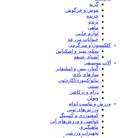
گربه
موش و خرگوش
خزنده
پرنده
ماهی
لوازم جانبی
حیوانات مزرعه
کلکسیون و سرگرمی
سکه، تمبر و اسکناس
اشیای عتیقه
آلات موسیقی
گیتار، بیس و امپلیفایر
سازهای بادی
پیانو/کیبورد/آکاردئون
سنتی
درام و پرکاشن
ویولن
ورزش و تناسب اندام
ورزش‌های توپی
کوهنوردی و کمپینگ
غواصی و ورزش‌های آبی
ماهیگیری
تجهیزات ورزشی