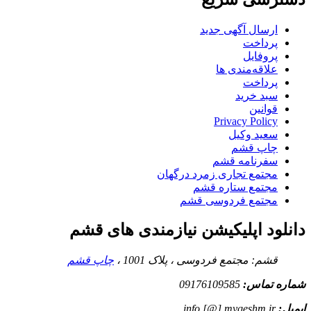
ارسال آگهی جدید
پرداخت
پروفایل
علاقه‌مندی ها
پرداخت
سبد خرید
قوانین
Privacy Policy
سعید وکیل
چاپ قشم
سفرنامه قشم
مجتمع تجاری زمرد درگهان
مجتمع ستاره قشم
مجتمع فردوسی قشم
دانلود اپلیکیشن نیازمندی های قشم
قشم: مجتمع فردوسی ، پلاک 1001 ،
چاپ قشم
شماره تماس:
09176109585
ایمیل:
info [@] myqeshm.ir