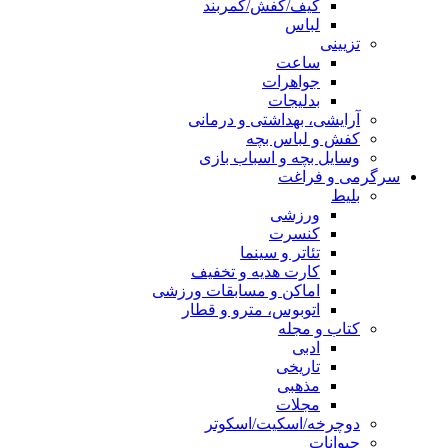
کیف/کفش/کمربند
لباس
تزیینی
ساعت
جواهرات
بدلیجات
آرایشی، بهداشتی و درمانی
کفش و لباس بچه
وسایل بچه و اسباب بازی
سرگرمی و فراغت
بلیط
ورزشی
کنسرت
تئاتر و سینما
کارت هدیه و تخفیف
اماکن و مسابقات ورزشی
اتوبوس، مترو و قطار
کتاب و مجله
ادبی
تاریخی
مذهبی
مجلات
دوچرخه/اسکیت/اسکوتر
حیوانات