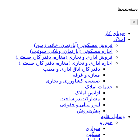
دسته‌بندی‌ها
×
جویای کار
املاک
فروش مسکونی (آپارتمان، خانه، زمین)
اجاره مسکونی (آپارتمان، ویلائی، سوئیت)
فروش اداری و تجاری (مغازه، دفتر کار، صنعتی)
اجاره اداری و تجاری (مغازه، دفتر کار، صنعتی)
دفتر کار، اتاق اداری و مطب
مغازه و غرفه
صنعتی،‌ کشاورزی و تجاری
خدمات املاک
آژانس املاک
مشارکت در ساخت
امور مالی و حقوقی
پیش‌فروش
وسایل نقلیه
خودرو
سواری
سنگین