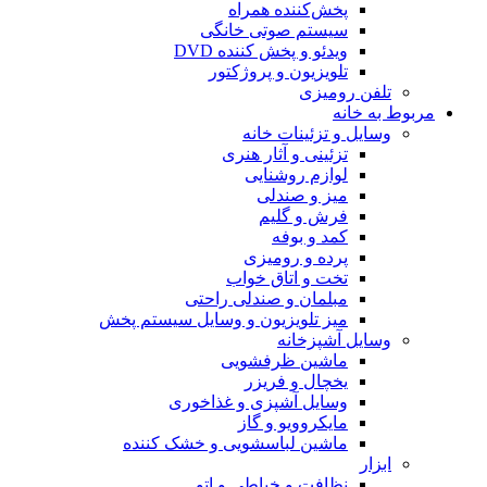
پخش‌کننده همراه
سیستم صوتی خانگی
ویدئو و پخش کننده DVD
تلویزیون و پروژکتور
تلفن رومیزی
مربوط به خانه
وسایل و تزئینات خانه
تزئینی و آثار هنری
لوازم روشنایی
میز و صندلی
فرش و گلیم
کمد و بوفه
پرده و رومیزی
تخت و اتاق خواب
مبلمان و صندلی راحتی
میز تلویزیون و وسایل سیستم پخش
وسایل آشپزخانه
ماشین ظرفشویی
یخچال و فریزر
وسایل آشپزی و غذاخوری
مایکروویو و گاز
ماشین لباسشویی و خشک کننده
ابزار
نظافت و خیاطی و اتو