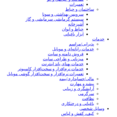
تعمیرات
ساختمان و حیاط
سرویس بهداشتی و سونا
سیستم گرمایشی سرمایشی و گاز
آشپزخانه
حیاط و ایوان
ابزار باغبانی
خدمات
پذیرایی/مراسم
خدمات رایانه‌ای و موبایل
فروش دامنه و سایت
میزبانی و طراحی سایت
خدمات پهنای باند اینترنت
خدمات نرم‌افزار و سخت‌افزار کامپیوتر
تعمیرات نرم‌افزار و سخت‌افزار گوشی موبایل
مالی/حسابداری/بیمه
پیشه و مهارت
آرایشگری و زیبایی
سرگرمی
نظافت
باغبانی و درختکاری
وسایل شخصی
کیف، کفش و لباس