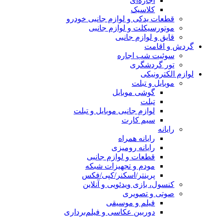
اجاره‌ای
کلاسیک
قطعات یدکی و لوازم جانبی خودرو
موتورسیکلت و لوازم جانبی
قایق و لوازم جانبی
گردش و اقامت
سوئیت شب اجاره
تور گردشگری
لوازم الکترونیکی
موبایل و تبلت
گوشی موبایل
تبلت
لوازم جانبی موبایل و تبلت
سیم کارت
رایانه
رایانه همراه
رایانه رومیزی
قطعات و لوازم جانبی
مودم و تجهیزات شبکه
پرینتر/اسکنر/کپی/فکس
کنسول، بازی‌ ویدئویی و آنلاین
صوتی و تصویری
فیلم و موسیقی
دوربین عکاسی و فیلم‌برداری