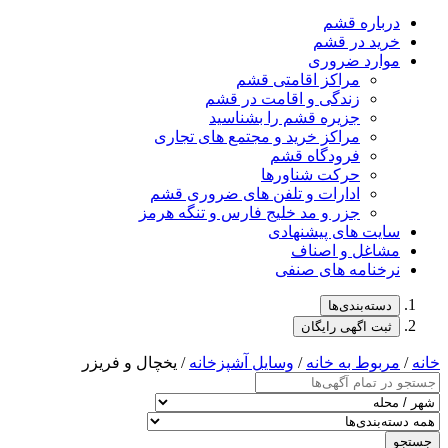
درباره قشم
خرید در قشم
موارد ضروری
مراکز اقامتی قشم
زندگی و اقامت در قشم
جزیره قشم را بشناسید
مراکز خرید و مجتمع های تجاری
فرودگاه قشم
حرکت شناورها
ادارات و تلفن های ضروری قشم
جزر و مد خلیج فارس و تنگه هرمز
سایت های پیشنهادی
مشاغل و اصناف
نرخنامه های صنفی
دسته‌بندی‌ها
ثبت اگهی رایگان
خانه
/
مربوط به خانه
/
وسایل آشپزخانه
/ یخچال و فریزر
جستجو