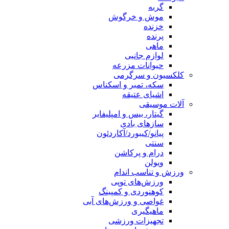
گربه
موش و خرگوش
خزنده
پرنده
ماهی
لوازم جانبی
حیوانات مزرعه
کلکسیون و سرگرمی
سکه، تمبر و اسکناس
اشیای عتیقه
آلات موسیقی
گیتار، بیس و امپلیفایر
سازهای بادی
پیانو/کیبورد/آکاردئون
سنتی
درام و پرکاشن
ویولن
ورزش و تناسب اندام
ورزش‌های توپی
کوهنوردی و کمپینگ
غواصی و ورزش‌های آبی
ماهیگیری
تجهیزات ورزشی