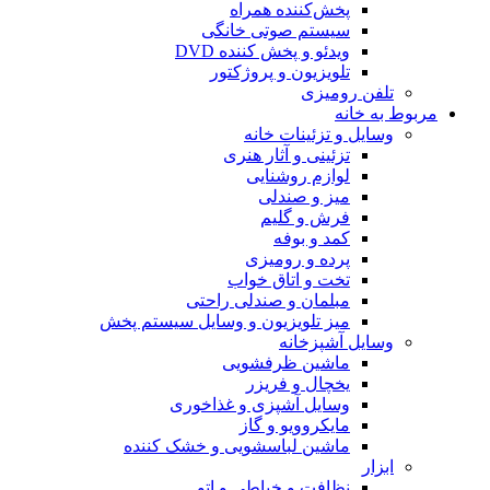
پخش‌کننده همراه
سیستم صوتی خانگی
ویدئو و پخش کننده DVD
تلویزیون و پروژکتور
تلفن رومیزی
مربوط به خانه
وسایل و تزئینات خانه
تزئینی و آثار هنری
لوازم روشنایی
میز و صندلی
فرش و گلیم
کمد و بوفه
پرده و رومیزی
تخت و اتاق خواب
مبلمان و صندلی راحتی
میز تلویزیون و وسایل سیستم پخش
وسایل آشپزخانه
ماشین ظرفشویی
یخچال و فریزر
وسایل آشپزی و غذاخوری
مایکروویو و گاز
ماشین لباسشویی و خشک کننده
ابزار
نظافت و خیاطی و اتو