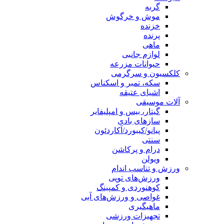
گربه
موش و خرگوش
خزنده
پرنده
ماهی
لوازم جانبی
حیوانات مزرعه
کلکسیون و سرگرمی
سکه، تمبر و اسکناس
اشیای عتیقه
آلات موسیقی
گیتار، بیس و امپلیفایر
سازهای بادی
پیانو/کیبورد/آکاردئون
سنتی
درام و پرکاشن
ویولن
ورزش و تناسب اندام
ورزش‌های توپی
کوهنوردی و کمپینگ
غواصی و ورزش‌های آبی
ماهیگیری
تجهیزات ورزشی