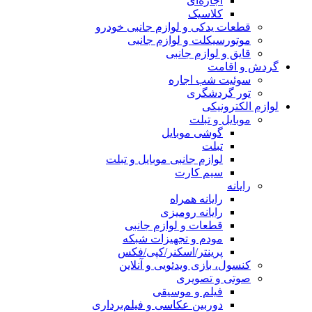
اجاره‌ای
کلاسیک
قطعات یدکی و لوازم جانبی خودرو
موتورسیکلت و لوازم جانبی
قایق و لوازم جانبی
گردش و اقامت
سوئیت شب اجاره
تور گردشگری
لوازم الکترونیکی
موبایل و تبلت
گوشی موبایل
تبلت
لوازم جانبی موبایل و تبلت
سیم کارت
رایانه
رایانه همراه
رایانه رومیزی
قطعات و لوازم جانبی
مودم و تجهیزات شبکه
پرینتر/اسکنر/کپی/فکس
کنسول، بازی‌ ویدئویی و آنلاین
صوتی و تصویری
فیلم و موسیقی
دوربین عکاسی و فیلم‌برداری