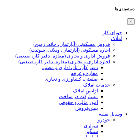
دسته‌بندی‌ها
×
جویای کار
املاک
فروش مسکونی (آپارتمان، خانه، زمین)
اجاره مسکونی (آپارتمان، ویلائی، سوئیت)
فروش اداری و تجاری (مغازه، دفتر کار، صنعتی)
اجاره اداری و تجاری (مغازه، دفتر کار، صنعتی)
دفتر کار، اتاق اداری و مطب
مغازه و غرفه
صنعتی،‌ کشاورزی و تجاری
خدمات املاک
آژانس املاک
مشارکت در ساخت
امور مالی و حقوقی
پیش‌فروش
وسایل نقلیه
خودرو
سواری
سنگین