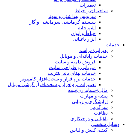
تعمیرات
ساختمان و حیاط
سرویس بهداشتی و سونا
سیستم گرمایشی سرمایشی و گاز
آشپزخانه
حیاط و ایوان
ابزار باغبانی
خدمات
پذیرایی/مراسم
خدمات رایانه‌ای و موبایل
فروش دامنه و سایت
میزبانی و طراحی سایت
خدمات پهنای باند اینترنت
خدمات نرم‌افزار و سخت‌افزار کامپیوتر
تعمیرات نرم‌افزار و سخت‌افزار گوشی موبایل
مالی/حسابداری/بیمه
پیشه و مهارت
آرایشگری و زیبایی
سرگرمی
نظافت
باغبانی و درختکاری
وسایل شخصی
کیف، کفش و لباس