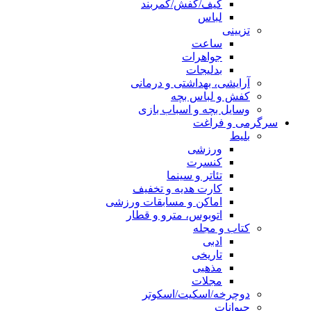
کیف/کفش/کمربند
لباس
تزیینی
ساعت
جواهرات
بدلیجات
آرایشی، بهداشتی و درمانی
کفش و لباس بچه
وسایل بچه و اسباب بازی
سرگرمی و فراغت
بلیط
ورزشی
کنسرت
تئاتر و سینما
کارت هدیه و تخفیف
اماکن و مسابقات ورزشی
اتوبوس، مترو و قطار
کتاب و مجله
ادبی
تاریخی
مذهبی
مجلات
دوچرخه/اسکیت/اسکوتر
حیوانات