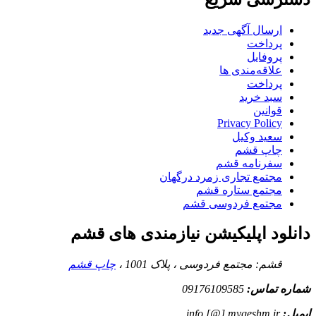
ارسال آگهی جدید
پرداخت
پروفایل
علاقه‌مندی ها
پرداخت
سبد خرید
قوانین
Privacy Policy
سعید وکیل
چاپ قشم
سفرنامه قشم
مجتمع تجاری زمرد درگهان
مجتمع ستاره قشم
مجتمع فردوسی قشم
دانلود اپلیکیشن نیازمندی های قشم
قشم: مجتمع فردوسی ، پلاک 1001 ،
چاپ قشم
شماره تماس:
09176109585
ایمیل:
info [@] myqeshm.ir