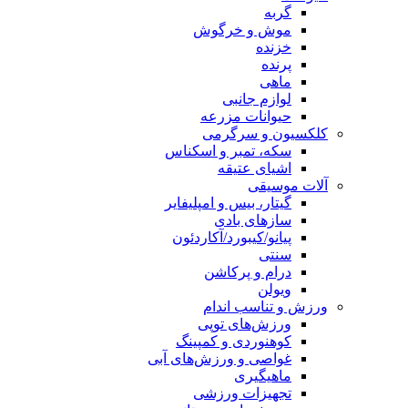
گربه
موش و خرگوش
خزنده
پرنده
ماهی
لوازم جانبی
حیوانات مزرعه
کلکسیون و سرگرمی
سکه، تمبر و اسکناس
اشیای عتیقه
آلات موسیقی
گیتار، بیس و امپلیفایر
سازهای بادی
پیانو/کیبورد/آکاردئون
سنتی
درام و پرکاشن
ویولن
ورزش و تناسب اندام
ورزش‌های توپی
کوهنوردی و کمپینگ
غواصی و ورزش‌های آبی
ماهیگیری
تجهیزات ورزشی