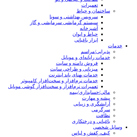
تعمیرات
ساختمان و حیاط
سرویس بهداشتی و سونا
سیستم گرمایشی سرمایشی و گاز
آشپزخانه
حیاط و ایوان
ابزار باغبانی
خدمات
پذیرایی/مراسم
خدمات رایانه‌ای و موبایل
فروش دامنه و سایت
میزبانی و طراحی سایت
خدمات پهنای باند اینترنت
خدمات نرم‌افزار و سخت‌افزار کامپیوتر
تعمیرات نرم‌افزار و سخت‌افزار گوشی موبایل
مالی/حسابداری/بیمه
پیشه و مهارت
آرایشگری و زیبایی
سرگرمی
نظافت
باغبانی و درختکاری
وسایل شخصی
کیف، کفش و لباس