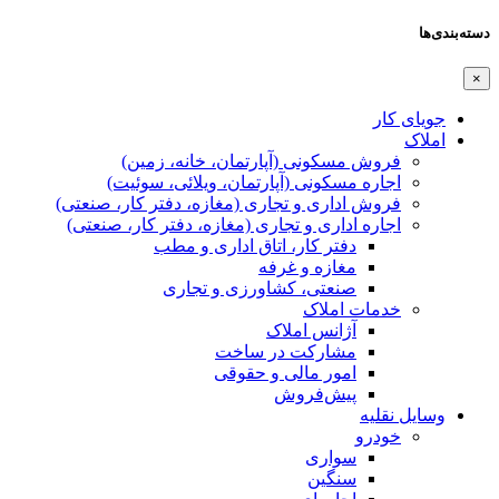
دسته‌بندی‌ها
×
جویای کار
املاک
فروش مسکونی (آپارتمان، خانه، زمین)
اجاره مسکونی (آپارتمان، ویلائی، سوئیت)
فروش اداری و تجاری (مغازه، دفتر کار، صنعتی)
اجاره اداری و تجاری (مغازه، دفتر کار، صنعتی)
دفتر کار، اتاق اداری و مطب
مغازه و غرفه
صنعتی،‌ کشاورزی و تجاری
خدمات املاک
آژانس املاک
مشارکت در ساخت
امور مالی و حقوقی
پیش‌فروش
وسایل نقلیه
خودرو
سواری
سنگین