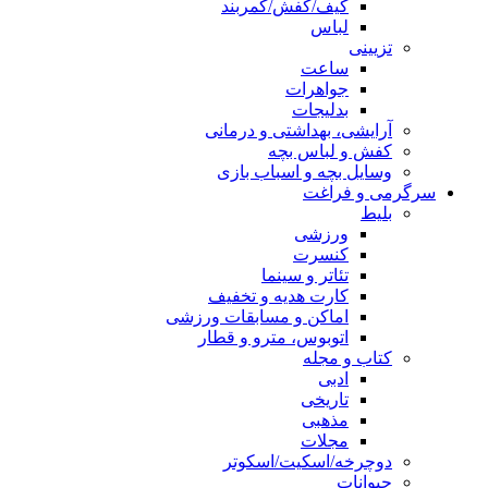
کیف/کفش/کمربند
لباس
تزیینی
ساعت
جواهرات
بدلیجات
آرایشی، بهداشتی و درمانی
کفش و لباس بچه
وسایل بچه و اسباب بازی
سرگرمی و فراغت
بلیط
ورزشی
کنسرت
تئاتر و سینما
کارت هدیه و تخفیف
اماکن و مسابقات ورزشی
اتوبوس، مترو و قطار
کتاب و مجله
ادبی
تاریخی
مذهبی
مجلات
دوچرخه/اسکیت/اسکوتر
حیوانات