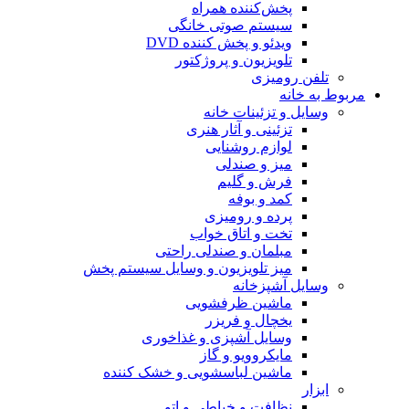
پخش‌کننده همراه
سیستم صوتی خانگی
ویدئو و پخش کننده DVD
تلویزیون و پروژکتور
تلفن رومیزی
مربوط به خانه
وسایل و تزئینات خانه
تزئینی و آثار هنری
لوازم روشنایی
میز و صندلی
فرش و گلیم
کمد و بوفه
پرده و رومیزی
تخت و اتاق خواب
مبلمان و صندلی راحتی
میز تلویزیون و وسایل سیستم پخش
وسایل آشپزخانه
ماشین ظرفشویی
یخچال و فریزر
وسایل آشپزی و غذاخوری
مایکروویو و گاز
ماشین لباسشویی و خشک کننده
ابزار
نظافت و خیاطی و اتو