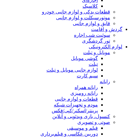
اجاره‌ای
کلاسیک
قطعات یدکی و لوازم جانبی خودرو
موتورسیکلت و لوازم جانبی
قایق و لوازم جانبی
گردش و اقامت
سوئیت شب اجاره
تور گردشگری
لوازم الکترونیکی
موبایل و تبلت
گوشی موبایل
تبلت
لوازم جانبی موبایل و تبلت
سیم کارت
رایانه
رایانه همراه
رایانه رومیزی
قطعات و لوازم جانبی
مودم و تجهیزات شبکه
پرینتر/اسکنر/کپی/فکس
کنسول، بازی‌ ویدئویی و آنلاین
صوتی و تصویری
فیلم و موسیقی
دوربین عکاسی و فیلم‌برداری