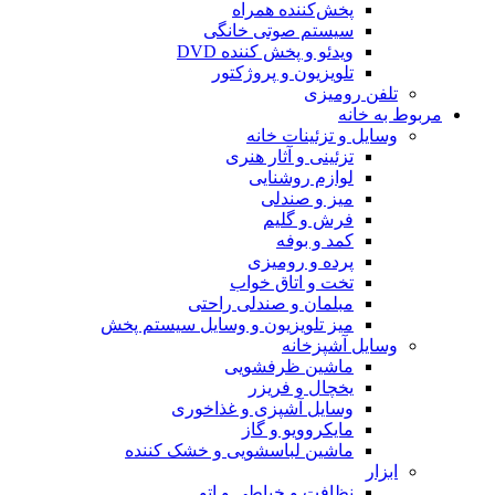
پخش‌کننده همراه
سیستم صوتی خانگی
ویدئو و پخش کننده DVD
تلویزیون و پروژکتور
تلفن رومیزی
مربوط به خانه
وسایل و تزئینات خانه
تزئینی و آثار هنری
لوازم روشنایی
میز و صندلی
فرش و گلیم
کمد و بوفه
پرده و رومیزی
تخت و اتاق خواب
مبلمان و صندلی راحتی
میز تلویزیون و وسایل سیستم پخش
وسایل آشپزخانه
ماشین ظرفشویی
یخچال و فریزر
وسایل آشپزی و غذاخوری
مایکروویو و گاز
ماشین لباسشویی و خشک کننده
ابزار
نظافت و خیاطی و اتو