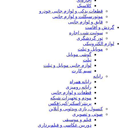
اجاره‌ای
کلاسیک
قطعات یدکی و لوازم جانبی خودرو
موتورسیکلت و لوازم جانبی
قایق و لوازم جانبی
گردش و اقامت
سوئیت شب اجاره
تور گردشگری
لوازم الکترونیکی
موبایل و تبلت
گوشی موبایل
تبلت
لوازم جانبی موبایل و تبلت
سیم کارت
رایانه
رایانه همراه
رایانه رومیزی
قطعات و لوازم جانبی
مودم و تجهیزات شبکه
پرینتر/اسکنر/کپی/فکس
کنسول، بازی‌ ویدئویی و آنلاین
صوتی و تصویری
فیلم و موسیقی
دوربین عکاسی و فیلم‌برداری