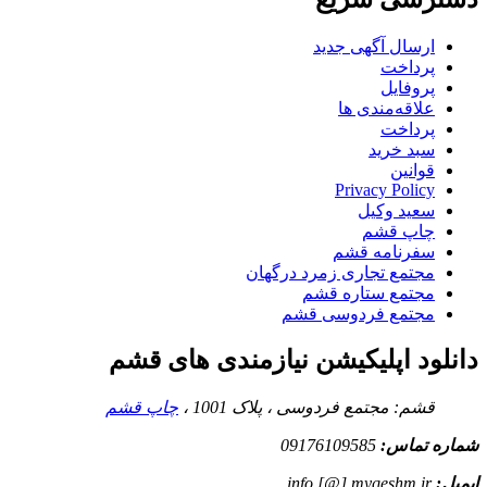
ارسال آگهی جدید
پرداخت
پروفایل
علاقه‌مندی ها
پرداخت
سبد خرید
قوانین
Privacy Policy
سعید وکیل
چاپ قشم
سفرنامه قشم
مجتمع تجاری زمرد درگهان
مجتمع ستاره قشم
مجتمع فردوسی قشم
دانلود اپلیکیشن نیازمندی های قشم
قشم: مجتمع فردوسی ، پلاک 1001 ،
چاپ قشم
شماره تماس:
09176109585
ایمیل:
info [@] myqeshm.ir