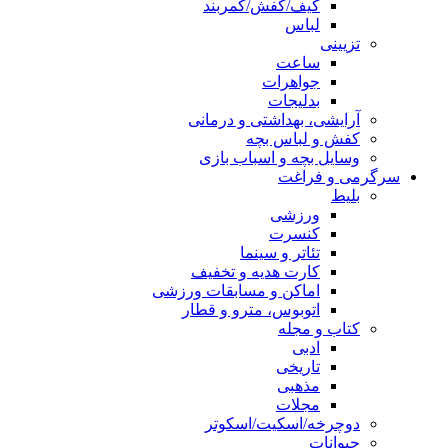
کیف/کفش/کمربند
لباس
تزیینی
ساعت
جواهرات
بدلیجات
آرایشی، بهداشتی و درمانی
کفش و لباس بچه
وسایل بچه و اسباب بازی
سرگرمی و فراغت
بلیط
ورزشی
کنسرت
تئاتر و سینما
کارت هدیه و تخفیف
اماکن و مسابقات ورزشی
اتوبوس، مترو و قطار
کتاب و مجله
ادبی
تاریخی
مذهبی
مجلات
دوچرخه/اسکیت/اسکوتر
حیوانات