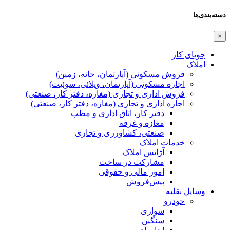
دسته‌بندی‌ها
×
جویای کار
املاک
فروش مسکونی (آپارتمان، خانه، زمین)
اجاره مسکونی (آپارتمان، ویلائی، سوئیت)
فروش اداری و تجاری (مغازه، دفتر کار، صنعتی)
اجاره اداری و تجاری (مغازه، دفتر کار، صنعتی)
دفتر کار، اتاق اداری و مطب
مغازه و غرفه
صنعتی،‌ کشاورزی و تجاری
خدمات املاک
آژانس املاک
مشارکت در ساخت
امور مالی و حقوقی
پیش‌فروش
وسایل نقلیه
خودرو
سواری
سنگین