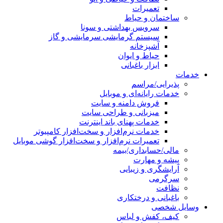
تعمیرات
ساختمان و حیاط
سرویس بهداشتی و سونا
سیستم گرمایشی سرمایشی و گاز
آشپزخانه
حیاط و ایوان
ابزار باغبانی
خدمات
پذیرایی/مراسم
خدمات رایانه‌ای و موبایل
فروش دامنه و سایت
میزبانی و طراحی سایت
خدمات پهنای باند اینترنت
خدمات نرم‌افزار و سخت‌افزار کامپیوتر
تعمیرات نرم‌افزار و سخت‌افزار گوشی موبایل
مالی/حسابداری/بیمه
پیشه و مهارت
آرایشگری و زیبایی
سرگرمی
نظافت
باغبانی و درختکاری
وسایل شخصی
کیف، کفش و لباس