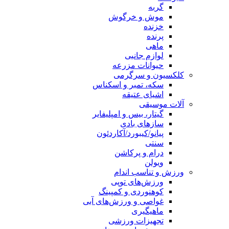
گربه
موش و خرگوش
خزنده
پرنده
ماهی
لوازم جانبی
حیوانات مزرعه
کلکسیون و سرگرمی
سکه، تمبر و اسکناس
اشیای عتیقه
آلات موسیقی
گیتار، بیس و امپلیفایر
سازهای بادی
پیانو/کیبورد/آکاردئون
سنتی
درام و پرکاشن
ویولن
ورزش و تناسب اندام
ورزش‌های توپی
کوهنوردی و کمپینگ
غواصی و ورزش‌های آبی
ماهیگیری
تجهیزات ورزشی