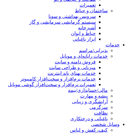
تعمیرات
ساختمان و حیاط
سرویس بهداشتی و سونا
سیستم گرمایشی سرمایشی و گاز
آشپزخانه
حیاط و ایوان
ابزار باغبانی
خدمات
پذیرایی/مراسم
خدمات رایانه‌ای و موبایل
فروش دامنه و سایت
میزبانی و طراحی سایت
خدمات پهنای باند اینترنت
خدمات نرم‌افزار و سخت‌افزار کامپیوتر
تعمیرات نرم‌افزار و سخت‌افزار گوشی موبایل
مالی/حسابداری/بیمه
پیشه و مهارت
آرایشگری و زیبایی
سرگرمی
نظافت
باغبانی و درختکاری
وسایل شخصی
کیف، کفش و لباس