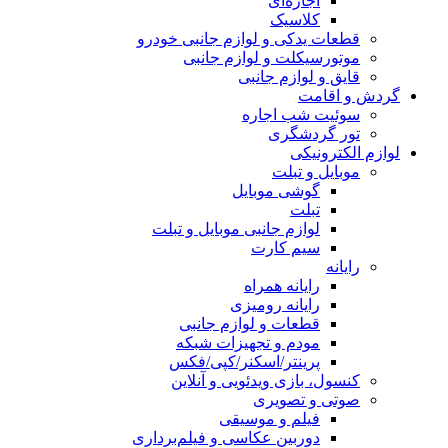
اجاره‌ای
کلاسیک
قطعات یدکی و لوازم جانبی خودرو
موتورسیکلت و لوازم جانبی
قایق و لوازم جانبی
گردش و اقامت
سوئیت شب اجاره
تور گردشگری
لوازم الکترونیکی
موبایل و تبلت
گوشی موبایل
تبلت
لوازم جانبی موبایل و تبلت
سیم کارت
رایانه
رایانه همراه
رایانه رومیزی
قطعات و لوازم جانبی
مودم و تجهیزات شبکه
پرینتر/اسکنر/کپی/فکس
کنسول، بازی‌ ویدئویی و آنلاین
صوتی و تصویری
فیلم و موسیقی
دوربین عکاسی و فیلم‌برداری