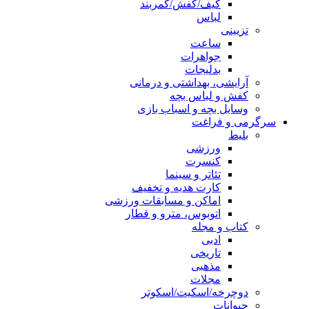
کیف/کفش/کمربند
لباس
تزیینی
ساعت
جواهرات
بدلیجات
آرایشی، بهداشتی و درمانی
کفش و لباس بچه
وسایل بچه و اسباب بازی
سرگرمی و فراغت
بلیط
ورزشی
کنسرت
تئاتر و سینما
کارت هدیه و تخفیف
اماکن و مسابقات ورزشی
اتوبوس، مترو و قطار
کتاب و مجله
ادبی
تاریخی
مذهبی
مجلات
دوچرخه/اسکیت/اسکوتر
حیوانات