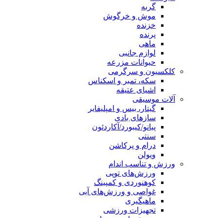
گربه
موش و خرگوش
خزنده
پرنده
ماهی
لوازم جانبی
حیوانات مزرعه
کلکسیون و سرگرمی
سکه، تمبر و اسکناس
اشیای عتیقه
آلات موسیقی
گیتار، بیس و امپلیفایر
سازهای بادی
پیانو/کیبورد/آکاردئون
سنتی
درام و پرکاشن
ویولن
ورزش و تناسب اندام
ورزش‌های توپی
کوهنوردی و کمپینگ
غواصی و ورزش‌های آبی
ماهیگیری
تجهیزات ورزشی