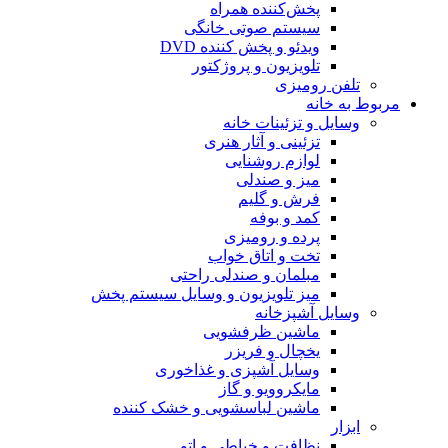
پخش‌کننده همراه
سیستم صوتی خانگی
ویدئو و پخش کننده DVD
تلویزیون و پروژکتور
تلفن رومیزی
مربوط به خانه
وسایل و تزئینات خانه
تزئینی و آثار هنری
لوازم روشنایی
میز و صندلی
فرش و گلیم
کمد و بوفه
پرده و رومیزی
تخت و اتاق خواب
مبلمان و صندلی راحتی
میز تلویزیون و وسایل سیستم پخش
وسایل آشپزخانه
ماشین ظرفشویی
یخچال و فریزر
وسایل آشپزی و غذاخوری
مایکروویو و گاز
ماشین لباسشویی و خشک کننده
ابزار
نظافت و خیاطی و اتو