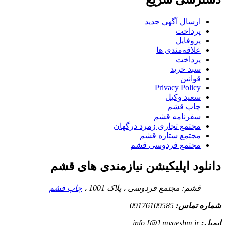
ارسال آگهی جدید
پرداخت
پروفایل
علاقه‌مندی ها
پرداخت
سبد خرید
قوانین
Privacy Policy
سعید وکیل
چاپ قشم
سفرنامه قشم
مجتمع تجاری زمرد درگهان
مجتمع ستاره قشم
مجتمع فردوسی قشم
دانلود اپلیکیشن نیازمندی های قشم
قشم: مجتمع فردوسی ، پلاک 1001 ،
چاپ قشم
شماره تماس:
09176109585
ایمیل:
info [@] myqeshm.ir