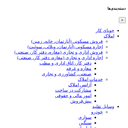
دسته‌بندی‌ها
×
جویای کار
املاک
فروش مسکونی (آپارتمان، خانه، زمین)
اجاره مسکونی (آپارتمان، ویلائی، سوئیت)
فروش اداری و تجاری (مغازه، دفتر کار، صنعتی)
اجاره اداری و تجاری (مغازه، دفتر کار، صنعتی)
دفتر کار، اتاق اداری و مطب
مغازه و غرفه
صنعتی،‌ کشاورزی و تجاری
خدمات املاک
آژانس املاک
مشارکت در ساخت
امور مالی و حقوقی
پیش‌فروش
وسایل نقلیه
خودرو
سواری
سنگین