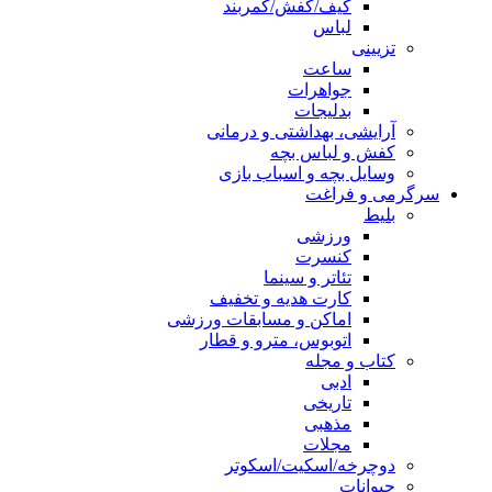
کیف/کفش/کمربند
لباس
تزیینی
ساعت
جواهرات
بدلیجات
آرایشی، بهداشتی و درمانی
کفش و لباس بچه
وسایل بچه و اسباب بازی
سرگرمی و فراغت
بلیط
ورزشی
کنسرت
تئاتر و سینما
کارت هدیه و تخفیف
اماکن و مسابقات ورزشی
اتوبوس، مترو و قطار
کتاب و مجله
ادبی
تاریخی
مذهبی
مجلات
دوچرخه/اسکیت/اسکوتر
حیوانات