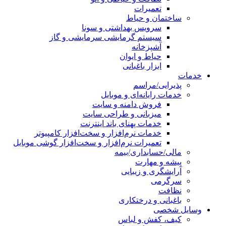
تعمیرات
ساختمان و حیاط
سرویس بهداشتی و سونا
سیستم گرمایشی سرمایشی و گاز
آشپزخانه
حیاط و ایوان
ابزار باغبانی
خدمات
پذیرایی/مراسم
خدمات رایانه‌ای و موبایل
فروش دامنه و سایت
میزبانی و طراحی سایت
خدمات پهنای باند اینترنت
خدمات نرم‌افزار و سخت‌افزار کامپیوتر
تعمیرات نرم‌افزار و سخت‌افزار گوشی موبایل
مالی/حسابداری/بیمه
پیشه و مهارت
آرایشگری و زیبایی
سرگرمی
نظافت
باغبانی و درختکاری
وسایل شخصی
کیف، کفش و لباس