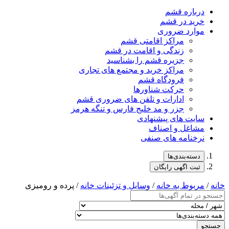
درباره قشم
خرید در قشم
موارد ضروری
مراکز اقامتی قشم
زندگی و اقامت در قشم
جزیره قشم را بشناسید
مراکز خرید و مجتمع های تجاری
فرودگاه قشم
حرکت شناورها
ادارات و تلفن های ضروری قشم
جزر و مد خلیج فارس و تنگه هرمز
سایت های پیشنهادی
مشاغل و اصناف
نرخنامه های صنفی
دسته‌بندی‌ها
ثبت اگهی رایگان
خانه
/
مربوط به خانه
/
وسایل و تزئینات خانه
/ پرده و رومیزی
جستجو