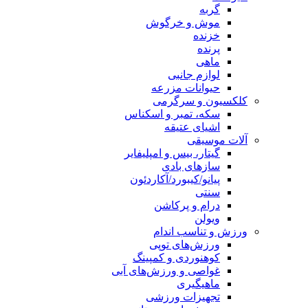
گربه
موش و خرگوش
خزنده
پرنده
ماهی
لوازم جانبی
حیوانات مزرعه
کلکسیون و سرگرمی
سکه، تمبر و اسکناس
اشیای عتیقه
آلات موسیقی
گیتار، بیس و امپلیفایر
سازهای بادی
پیانو/کیبورد/آکاردئون
سنتی
درام و پرکاشن
ویولن
ورزش و تناسب اندام
ورزش‌های توپی
کوهنوردی و کمپینگ
غواصی و ورزش‌های آبی
ماهیگیری
تجهیزات ورزشی