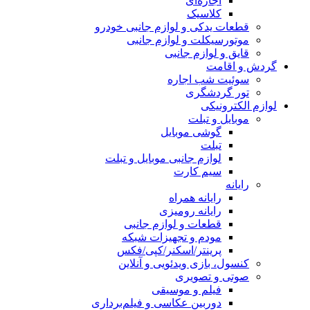
اجاره‌ای
کلاسیک
قطعات یدکی و لوازم جانبی خودرو
موتورسیکلت و لوازم جانبی
قایق و لوازم جانبی
گردش و اقامت
سوئیت شب اجاره
تور گردشگری
لوازم الکترونیکی
موبایل و تبلت
گوشی موبایل
تبلت
لوازم جانبی موبایل و تبلت
سیم کارت
رایانه
رایانه همراه
رایانه رومیزی
قطعات و لوازم جانبی
مودم و تجهیزات شبکه
پرینتر/اسکنر/کپی/فکس
کنسول، بازی‌ ویدئویی و آنلاین
صوتی و تصویری
فیلم و موسیقی
دوربین عکاسی و فیلم‌برداری