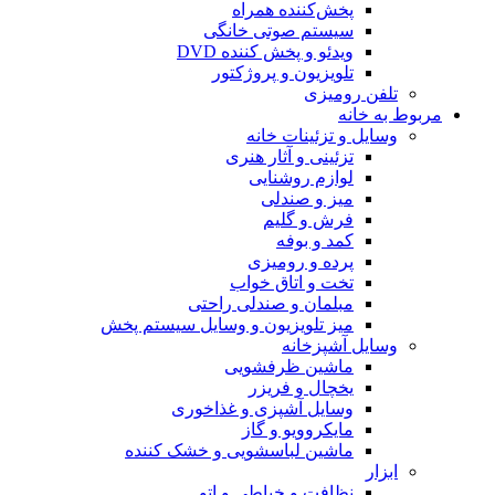
پخش‌کننده همراه
سیستم صوتی خانگی
ویدئو و پخش کننده DVD
تلویزیون و پروژکتور
تلفن رومیزی
مربوط به خانه
وسایل و تزئینات خانه
تزئینی و آثار هنری
لوازم روشنایی
میز و صندلی
فرش و گلیم
کمد و بوفه
پرده و رومیزی
تخت و اتاق خواب
مبلمان و صندلی راحتی
میز تلویزیون و وسایل سیستم پخش
وسایل آشپزخانه
ماشین ظرفشویی
یخچال و فریزر
وسایل آشپزی و غذاخوری
مایکروویو و گاز
ماشین لباسشویی و خشک کننده
ابزار
نظافت و خیاطی و اتو