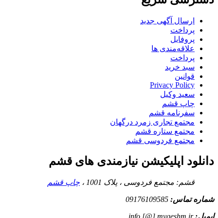
ارسال آگهی جدید
پرداخت
پروفایل
علاقه‌مندی ها
پرداخت
سبد خرید
قوانین
Privacy Policy
سعید وکیل
چاپ قشم
سفرنامه قشم
مجتمع تجاری زمرد درگهان
مجتمع ستاره قشم
مجتمع فردوسی قشم
دانلود اپلیکیشن نیازمندی های قشم
قشم: مجتمع فردوسی ، پلاک 1001 ،
چاپ قشم
شماره تماس:
09176109585
ایمیل:
info [@] myqeshm.ir