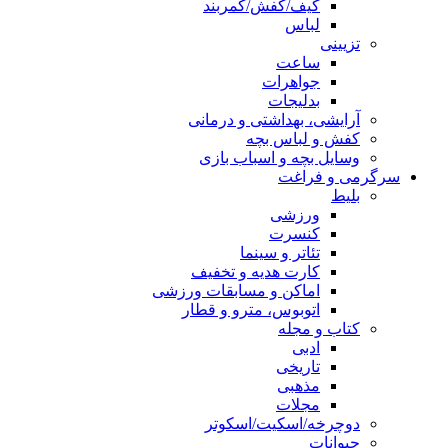
کیف/کفش/کمربند
لباس
تزیینی
ساعت
جواهرات
بدلیجات
آرایشی، بهداشتی و درمانی
کفش و لباس بچه
وسایل بچه و اسباب بازی
سرگرمی و فراغت
بلیط
ورزشی
کنسرت
تئاتر و سینما
کارت هدیه و تخفیف
اماکن و مسابقات ورزشی
اتوبوس، مترو و قطار
کتاب و مجله
ادبی
تاریخی
مذهبی
مجلات
دوچرخه/اسکیت/اسکوتر
حیوانات