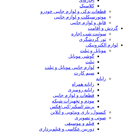
اجاره‌ای
کلاسیک
قطعات یدکی و لوازم جانبی خودرو
موتورسیکلت و لوازم جانبی
قایق و لوازم جانبی
گردش و اقامت
سوئیت شب اجاره
تور گردشگری
لوازم الکترونیکی
موبایل و تبلت
گوشی موبایل
تبلت
لوازم جانبی موبایل و تبلت
سیم کارت
رایانه
رایانه همراه
رایانه رومیزی
قطعات و لوازم جانبی
مودم و تجهیزات شبکه
پرینتر/اسکنر/کپی/فکس
کنسول، بازی‌ ویدئویی و آنلاین
صوتی و تصویری
فیلم و موسیقی
دوربین عکاسی و فیلم‌برداری