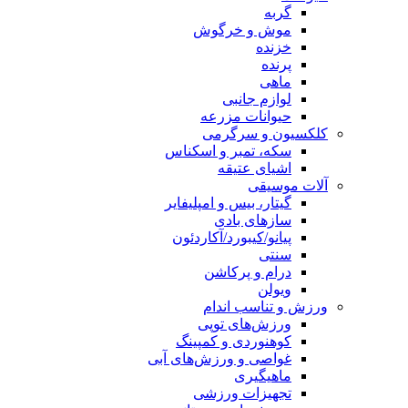
گربه
موش و خرگوش
خزنده
پرنده
ماهی
لوازم جانبی
حیوانات مزرعه
کلکسیون و سرگرمی
سکه، تمبر و اسکناس
اشیای عتیقه
آلات موسیقی
گیتار، بیس و امپلیفایر
سازهای بادی
پیانو/کیبورد/آکاردئون
سنتی
درام و پرکاشن
ویولن
ورزش و تناسب اندام
ورزش‌های توپی
کوهنوردی و کمپینگ
غواصی و ورزش‌های آبی
ماهیگیری
تجهیزات ورزشی