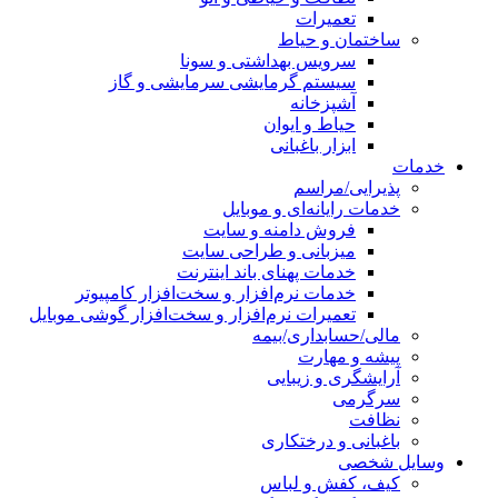
تعمیرات
ساختمان و حیاط
سرویس بهداشتی و سونا
سیستم گرمایشی سرمایشی و گاز
آشپزخانه
حیاط و ایوان
ابزار باغبانی
خدمات
پذیرایی/مراسم
خدمات رایانه‌ای و موبایل
فروش دامنه و سایت
میزبانی و طراحی سایت
خدمات پهنای باند اینترنت
خدمات نرم‌افزار و سخت‌افزار کامپیوتر
تعمیرات نرم‌افزار و سخت‌افزار گوشی موبایل
مالی/حسابداری/بیمه
پیشه و مهارت
آرایشگری و زیبایی
سرگرمی
نظافت
باغبانی و درختکاری
وسایل شخصی
کیف، کفش و لباس