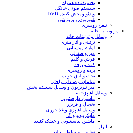
پخش‌کننده همراه
سیستم صوتی خانگی
ویدئو و پخش کننده DVD
تلویزیون و پروژکتور
تلفن رومیزی
مربوط به خانه
وسایل و تزئینات خانه
تزئینی و آثار هنری
لوازم روشنایی
میز و صندلی
فرش و گلیم
کمد و بوفه
پرده و رومیزی
تخت و اتاق خواب
مبلمان و صندلی راحتی
میز تلویزیون و وسایل سیستم پخش
وسایل آشپزخانه
ماشین ظرفشویی
یخچال و فریزر
وسایل آشپزی و غذاخوری
مایکروویو و گاز
ماشین لباسشویی و خشک کننده
ابزار
نظافت و خیاطی و اتو