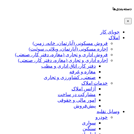
دسته‌بندی‌ها
×
جویای کار
املاک
فروش مسکونی (آپارتمان، خانه، زمین)
اجاره مسکونی (آپارتمان، ویلائی، سوئیت)
فروش اداری و تجاری (مغازه، دفتر کار، صنعتی)
اجاره اداری و تجاری (مغازه، دفتر کار، صنعتی)
دفتر کار، اتاق اداری و مطب
مغازه و غرفه
صنعتی،‌ کشاورزی و تجاری
خدمات املاک
آژانس املاک
مشارکت در ساخت
امور مالی و حقوقی
پیش‌فروش
وسایل نقلیه
خودرو
سواری
سنگین