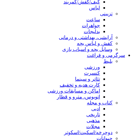
کیف/کفش/کمربند
لباس
تزیینی
ساعت
جواهرات
بدلیجات
آرایشی، بهداشتی و درمانی
کفش و لباس بچه
وسایل بچه و اسباب بازی
سرگرمی و فراغت
بلیط
ورزشی
کنسرت
تئاتر و سینما
کارت هدیه و تخفیف
اماکن و مسابقات ورزشی
اتوبوس، مترو و قطار
کتاب و مجله
ادبی
تاریخی
مذهبی
مجلات
دوچرخه/اسکیت/اسکوتر
حیوانات