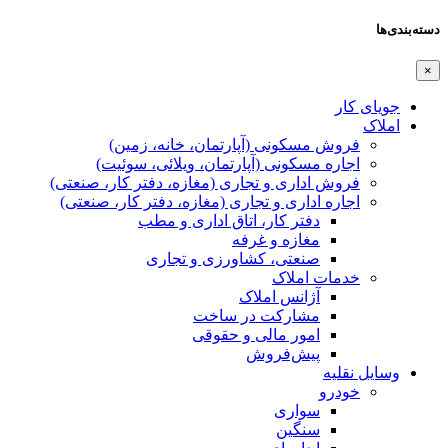
دسته‌بندی‌ها
×
جویای کار
املاک
فروش مسکونی (آپارتمان، خانه، زمین)
اجاره مسکونی (آپارتمان، ویلائی، سوئیت)
فروش اداری و تجاری (مغازه، دفتر کار، صنعتی)
اجاره اداری و تجاری (مغازه، دفتر کار، صنعتی)
دفتر کار، اتاق اداری و مطب
مغازه و غرفه
صنعتی،‌ کشاورزی و تجاری
خدمات املاک
آژانس املاک
مشارکت در ساخت
امور مالی و حقوقی
پیش‌فروش
وسایل نقلیه
خودرو
سواری
سنگین