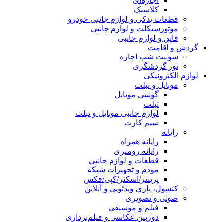
اجاره‌ای
کلاسیک
قطعات یدکی و لوازم جانبی خودرو
موتورسیکلت و لوازم جانبی
قایق و لوازم جانبی
گردش و اقامت
سوئیت شب اجاره
تور گردشگری
لوازم الکترونیکی
موبایل و تبلت
گوشی موبایل
تبلت
لوازم جانبی موبایل و تبلت
سیم کارت
رایانه
رایانه همراه
رایانه رومیزی
قطعات و لوازم جانبی
مودم و تجهیزات شبکه
پرینتر/اسکنر/کپی/فکس
کنسول، بازی‌ ویدئویی و آنلاین
صوتی و تصویری
فیلم و موسیقی
دوربین عکاسی و فیلم‌برداری