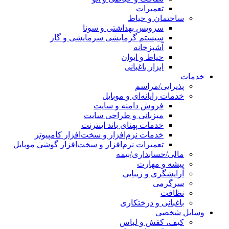
تعمیرات
ساختمان و حیاط
سرویس بهداشتی و سونا
سیستم گرمایشی سرمایشی و گاز
آشپزخانه
حیاط و ایوان
ابزار باغبانی
خدمات
پذیرایی/مراسم
خدمات رایانه‌ای و موبایل
فروش دامنه و سایت
میزبانی و طراحی سایت
خدمات پهنای باند اینترنت
خدمات نرم‌افزار و سخت‌افزار کامپیوتر
تعمیرات نرم‌افزار و سخت‌افزار گوشی موبایل
مالی/حسابداری/بیمه
پیشه و مهارت
آرایشگری و زیبایی
سرگرمی
نظافت
باغبانی و درختکاری
وسایل شخصی
کیف، کفش و لباس