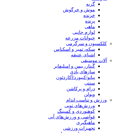
گربه
موش و خرگوش
خزنده
پرنده
ماهی
لوازم جانبی
حیوانات مزرعه
کلکسیون و سرگرمی
سکه، تمبر و اسکناس
اشیای عتیقه
آلات موسیقی
گیتار، بیس و امپلیفایر
سازهای بادی
پیانو/کیبورد/آکاردئون
سنتی
درام و پرکاشن
ویولن
ورزش و تناسب اندام
ورزش‌های توپی
کوهنوردی و کمپینگ
غواصی و ورزش‌های آبی
ماهیگیری
تجهیزات ورزشی