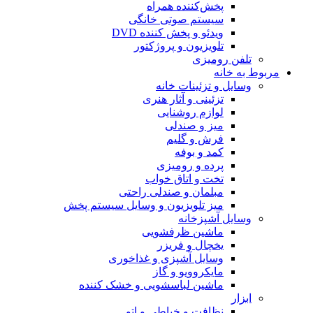
پخش‌کننده همراه
سیستم صوتی خانگی
ویدئو و پخش کننده DVD
تلویزیون و پروژکتور
تلفن رومیزی
مربوط به خانه
وسایل و تزئینات خانه
تزئینی و آثار هنری
لوازم روشنایی
میز و صندلی
فرش و گلیم
کمد و بوفه
پرده و رومیزی
تخت و اتاق خواب
مبلمان و صندلی راحتی
میز تلویزیون و وسایل سیستم پخش
وسایل آشپزخانه
ماشین ظرفشویی
یخچال و فریزر
وسایل آشپزی و غذاخوری
مایکروویو و گاز
ماشین لباسشویی و خشک کننده
ابزار
نظافت و خیاطی و اتو