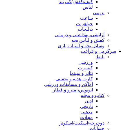
کیف/کفش/کمربند
لباس
تزیینی
ساعت
جواهرات
بدلیجات
آرایشی، بهداشتی و درمانی
کفش و لباس بچه
وسایل بچه و اسباب بازی
سرگرمی و فراغت
بلیط
ورزشی
کنسرت
تئاتر و سینما
کارت هدیه و تخفیف
اماکن و مسابقات ورزشی
اتوبوس، مترو و قطار
کتاب و مجله
ادبی
تاریخی
مذهبی
مجلات
دوچرخه/اسکیت/اسکوتر
حیوانات