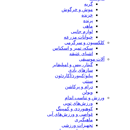
گربه
موش و خرگوش
خزنده
پرنده
ماهی
لوازم جانبی
حیوانات مزرعه
کلکسیون و سرگرمی
سکه، تمبر و اسکناس
اشیای عتیقه
آلات موسیقی
گیتار، بیس و امپلیفایر
سازهای بادی
پیانو/کیبورد/آکاردئون
سنتی
درام و پرکاشن
ویولن
ورزش و تناسب اندام
ورزش‌های توپی
کوهنوردی و کمپینگ
غواصی و ورزش‌های آبی
ماهیگیری
تجهیزات ورزشی