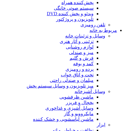
پخش‌کننده همراه
سیستم صوتی خانگی
ویدئو و پخش کننده DVD
تلویزیون و پروژکتور
تلفن رومیزی
مربوط به خانه
وسایل و تزئینات خانه
تزئینی و آثار هنری
لوازم روشنایی
میز و صندلی
فرش و گلیم
کمد و بوفه
پرده و رومیزی
تخت و اتاق خواب
مبلمان و صندلی راحتی
میز تلویزیون و وسایل سیستم پخش
وسایل آشپزخانه
ماشین ظرفشویی
یخچال و فریزر
وسایل آشپزی و غذاخوری
مایکروویو و گاز
ماشین لباسشویی و خشک کننده
ابزار
نظافت و خیاطی و اتو