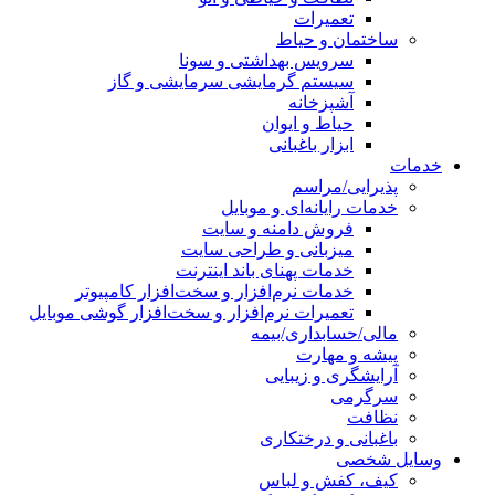
تعمیرات
ساختمان و حیاط
سرویس بهداشتی و سونا
سیستم گرمایشی سرمایشی و گاز
آشپزخانه
حیاط و ایوان
ابزار باغبانی
خدمات
پذیرایی/مراسم
خدمات رایانه‌ای و موبایل
فروش دامنه و سایت
میزبانی و طراحی سایت
خدمات پهنای باند اینترنت
خدمات نرم‌افزار و سخت‌افزار کامپیوتر
تعمیرات نرم‌افزار و سخت‌افزار گوشی موبایل
مالی/حسابداری/بیمه
پیشه و مهارت
آرایشگری و زیبایی
سرگرمی
نظافت
باغبانی و درختکاری
وسایل شخصی
کیف، کفش و لباس