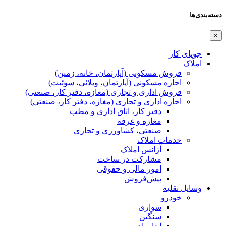
دسته‌بندی‌ها
×
جویای کار
املاک
فروش مسکونی (آپارتمان، خانه، زمین)
اجاره مسکونی (آپارتمان، ویلائی، سوئیت)
فروش اداری و تجاری (مغازه، دفتر کار، صنعتی)
اجاره اداری و تجاری (مغازه، دفتر کار، صنعتی)
دفتر کار، اتاق اداری و مطب
مغازه و غرفه
صنعتی،‌ کشاورزی و تجاری
خدمات املاک
آژانس املاک
مشارکت در ساخت
امور مالی و حقوقی
پیش‌فروش
وسایل نقلیه
خودرو
سواری
سنگین