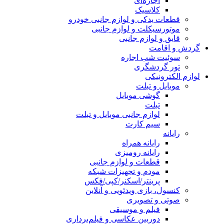
اجاره‌ای
کلاسیک
قطعات یدکی و لوازم جانبی خودرو
موتورسیکلت و لوازم جانبی
قایق و لوازم جانبی
گردش و اقامت
سوئیت شب اجاره
تور گردشگری
لوازم الکترونیکی
موبایل و تبلت
گوشی موبایل
تبلت
لوازم جانبی موبایل و تبلت
سیم کارت
رایانه
رایانه همراه
رایانه رومیزی
قطعات و لوازم جانبی
مودم و تجهیزات شبکه
پرینتر/اسکنر/کپی/فکس
کنسول، بازی‌ ویدئویی و آنلاین
صوتی و تصویری
فیلم و موسیقی
دوربین عکاسی و فیلم‌برداری