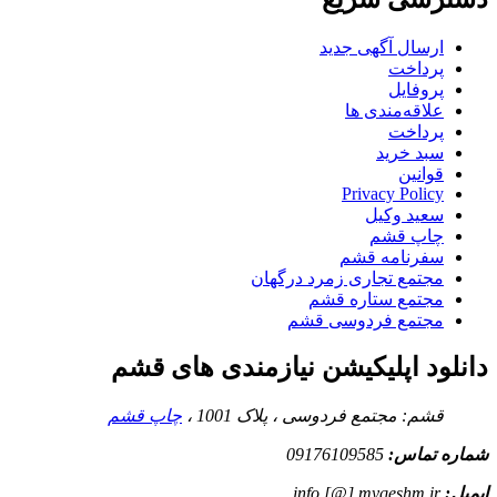
ارسال آگهی جدید
پرداخت
پروفایل
علاقه‌مندی ها
پرداخت
سبد خرید
قوانین
Privacy Policy
سعید وکیل
چاپ قشم
سفرنامه قشم
مجتمع تجاری زمرد درگهان
مجتمع ستاره قشم
مجتمع فردوسی قشم
دانلود اپلیکیشن نیازمندی های قشم
قشم: مجتمع فردوسی ، پلاک 1001 ،
چاپ قشم
شماره تماس:
09176109585
ایمیل:
info [@] myqeshm.ir