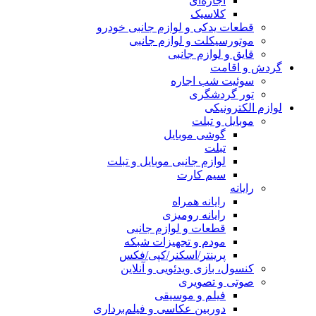
اجاره‌ای
کلاسیک
قطعات یدکی و لوازم جانبی خودرو
موتورسیکلت و لوازم جانبی
قایق و لوازم جانبی
گردش و اقامت
سوئیت شب اجاره
تور گردشگری
لوازم الکترونیکی
موبایل و تبلت
گوشی موبایل
تبلت
لوازم جانبی موبایل و تبلت
سیم کارت
رایانه
رایانه همراه
رایانه رومیزی
قطعات و لوازم جانبی
مودم و تجهیزات شبکه
پرینتر/اسکنر/کپی/فکس
کنسول، بازی‌ ویدئویی و آنلاین
صوتی و تصویری
فیلم و موسیقی
دوربین عکاسی و فیلم‌برداری