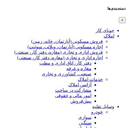
دسته‌بندی‌ها
×
جویای کار
املاک
فروش مسکونی (آپارتمان، خانه، زمین)
اجاره مسکونی (آپارتمان، ویلائی، سوئیت)
فروش اداری و تجاری (مغازه، دفتر کار، صنعتی)
اجاره اداری و تجاری (مغازه، دفتر کار، صنعتی)
دفتر کار، اتاق اداری و مطب
مغازه و غرفه
صنعتی،‌ کشاورزی و تجاری
خدمات املاک
آژانس املاک
مشارکت در ساخت
امور مالی و حقوقی
پیش‌فروش
وسایل نقلیه
خودرو
سواری
سنگین