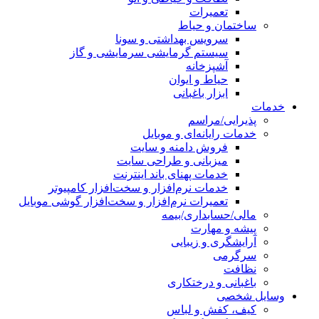
تعمیرات
ساختمان و حیاط
سرویس بهداشتی و سونا
سیستم گرمایشی سرمایشی و گاز
آشپزخانه
حیاط و ایوان
ابزار باغبانی
خدمات
پذیرایی/مراسم
خدمات رایانه‌ای و موبایل
فروش دامنه و سایت
میزبانی و طراحی سایت
خدمات پهنای باند اینترنت
خدمات نرم‌افزار و سخت‌افزار کامپیوتر
تعمیرات نرم‌افزار و سخت‌افزار گوشی موبایل
مالی/حسابداری/بیمه
پیشه و مهارت
آرایشگری و زیبایی
سرگرمی
نظافت
باغبانی و درختکاری
وسایل شخصی
کیف، کفش و لباس