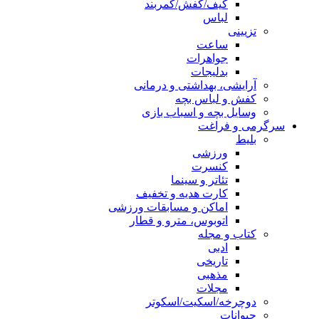
کیف/کفش/کمربند
لباس
تزیینی
ساعت
جواهرات
بدلیجات
آرایشی، بهداشتی و درمانی
کفش و لباس بچه
وسایل بچه و اسباب بازی
سرگرمی و فراغت
بلیط
ورزشی
کنسرت
تئاتر و سینما
کارت هدیه و تخفیف
اماکن و مسابقات ورزشی
اتوبوس، مترو و قطار
کتاب و مجله
ادبی
تاریخی
مذهبی
مجلات
دوچرخه/اسکیت/اسکوتر
حیوانات