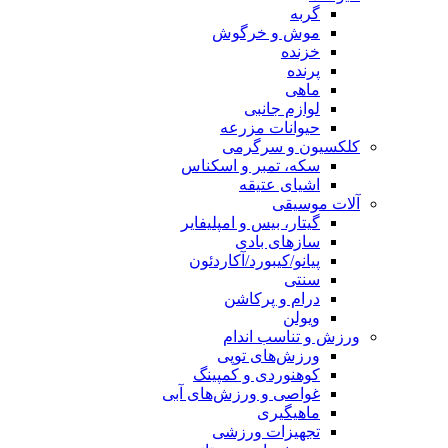
گربه
موش و خرگوش
خزنده
پرنده
ماهی
لوازم جانبی
حیوانات مزرعه
کلکسیون و سرگرمی
سکه، تمبر و اسکناس
اشیای عتیقه
آلات موسیقی
گیتار، بیس و امپلیفایر
سازهای بادی
پیانو/کیبورد/آکاردئون
سنتی
درام و پرکاشن
ویولن
ورزش و تناسب اندام
ورزش‌های توپی
کوهنوردی و کمپینگ
غواصی و ورزش‌های آبی
ماهیگیری
تجهیزات ورزشی