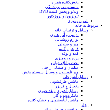
پخش‌کننده همراه
سیستم صوتی خانگی
ویدئو و پخش کننده DVD
تلویزیون و پروژکتور
تلفن رومیزی
مربوط به خانه
وسایل و تزئینات خانه
تزئینی و آثار هنری
لوازم روشنایی
میز و صندلی
فرش و گلیم
کمد و بوفه
پرده و رومیزی
تخت و اتاق خواب
مبلمان و صندلی راحتی
میز تلویزیون و وسایل سیستم پخش
وسایل آشپزخانه
ماشین ظرفشویی
یخچال و فریزر
وسایل آشپزی و غذاخوری
مایکروویو و گاز
ماشین لباسشویی و خشک کننده
ابزار
نظافت و خیاطی و اتو