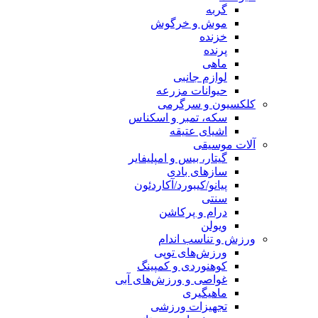
گربه
موش و خرگوش
خزنده
پرنده
ماهی
لوازم جانبی
حیوانات مزرعه
کلکسیون و سرگرمی
سکه، تمبر و اسکناس
اشیای عتیقه
آلات موسیقی
گیتار، بیس و امپلیفایر
سازهای بادی
پیانو/کیبورد/آکاردئون
سنتی
درام و پرکاشن
ویولن
ورزش و تناسب اندام
ورزش‌های توپی
کوهنوردی و کمپینگ
غواصی و ورزش‌های آبی
ماهیگیری
تجهیزات ورزشی