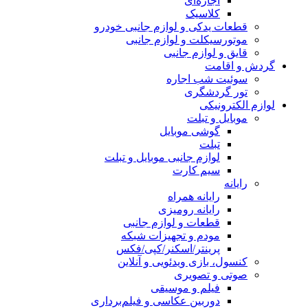
اجاره‌ای
کلاسیک
قطعات یدکی و لوازم جانبی خودرو
موتورسیکلت و لوازم جانبی
قایق و لوازم جانبی
گردش و اقامت
سوئیت شب اجاره
تور گردشگری
لوازم الکترونیکی
موبایل و تبلت
گوشی موبایل
تبلت
لوازم جانبی موبایل و تبلت
سیم کارت
رایانه
رایانه همراه
رایانه رومیزی
قطعات و لوازم جانبی
مودم و تجهیزات شبکه
پرینتر/اسکنر/کپی/فکس
کنسول، بازی‌ ویدئویی و آنلاین
صوتی و تصویری
فیلم و موسیقی
دوربین عکاسی و فیلم‌برداری