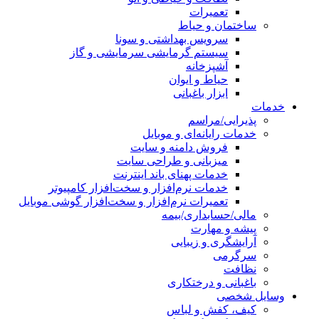
تعمیرات
ساختمان و حیاط
سرویس بهداشتی و سونا
سیستم گرمایشی سرمایشی و گاز
آشپزخانه
حیاط و ایوان
ابزار باغبانی
خدمات
پذیرایی/مراسم
خدمات رایانه‌ای و موبایل
فروش دامنه و سایت
میزبانی و طراحی سایت
خدمات پهنای باند اینترنت
خدمات نرم‌افزار و سخت‌افزار کامپیوتر
تعمیرات نرم‌افزار و سخت‌افزار گوشی موبایل
مالی/حسابداری/بیمه
پیشه و مهارت
آرایشگری و زیبایی
سرگرمی
نظافت
باغبانی و درختکاری
وسایل شخصی
کیف، کفش و لباس