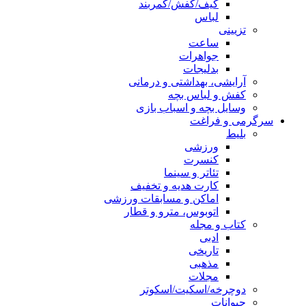
کیف/کفش/کمربند
لباس
تزیینی
ساعت
جواهرات
بدلیجات
آرایشی، بهداشتی و درمانی
کفش و لباس بچه
وسایل بچه و اسباب بازی
سرگرمی و فراغت
بلیط
ورزشی
کنسرت
تئاتر و سینما
کارت هدیه و تخفیف
اماکن و مسابقات ورزشی
اتوبوس، مترو و قطار
کتاب و مجله
ادبی
تاریخی
مذهبی
مجلات
دوچرخه/اسکیت/اسکوتر
حیوانات