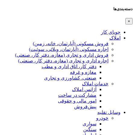
دسته‌بندی‌ها
×
جویای کار
املاک
فروش مسکونی (آپارتمان، خانه، زمین)
اجاره مسکونی (آپارتمان، ویلائی، سوئیت)
فروش اداری و تجاری (مغازه، دفتر کار، صنعتی)
اجاره اداری و تجاری (مغازه، دفتر کار، صنعتی)
دفتر کار، اتاق اداری و مطب
مغازه و غرفه
صنعتی،‌ کشاورزی و تجاری
خدمات املاک
آژانس املاک
مشارکت در ساخت
امور مالی و حقوقی
پیش‌فروش
وسایل نقلیه
خودرو
سواری
سنگین