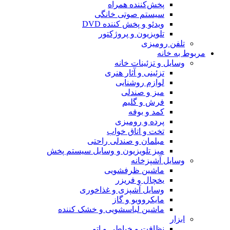
پخش‌کننده همراه
سیستم صوتی خانگی
ویدئو و پخش کننده DVD
تلویزیون و پروژکتور
تلفن رومیزی
مربوط به خانه
وسایل و تزئینات خانه
تزئینی و آثار هنری
لوازم روشنایی
میز و صندلی
فرش و گلیم
کمد و بوفه
پرده و رومیزی
تخت و اتاق خواب
مبلمان و صندلی راحتی
میز تلویزیون و وسایل سیستم پخش
وسایل آشپزخانه
ماشین ظرفشویی
یخچال و فریزر
وسایل آشپزی و غذاخوری
مایکروویو و گاز
ماشین لباسشویی و خشک کننده
ابزار
نظافت و خیاطی و اتو