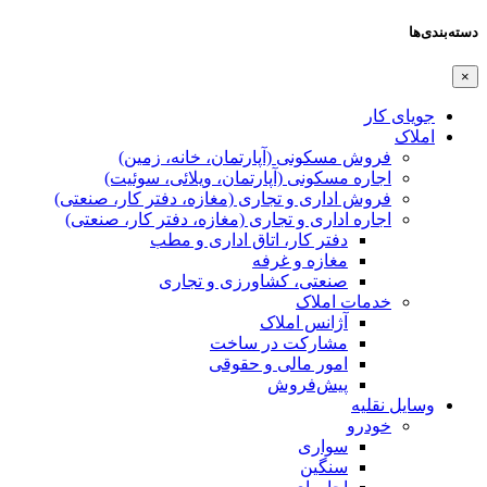
دسته‌بندی‌ها
×
جویای کار
املاک
فروش مسکونی (آپارتمان، خانه، زمین)
اجاره مسکونی (آپارتمان، ویلائی، سوئیت)
فروش اداری و تجاری (مغازه، دفتر کار، صنعتی)
اجاره اداری و تجاری (مغازه، دفتر کار، صنعتی)
دفتر کار، اتاق اداری و مطب
مغازه و غرفه
صنعتی،‌ کشاورزی و تجاری
خدمات املاک
آژانس املاک
مشارکت در ساخت
امور مالی و حقوقی
پیش‌فروش
وسایل نقلیه
خودرو
سواری
سنگین