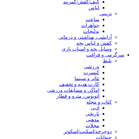
کیف/کفش/کمربند
لباس
تزیینی
ساعت
جواهرات
بدلیجات
آرایشی، بهداشتی و درمانی
کفش و لباس بچه
وسایل بچه و اسباب بازی
سرگرمی و فراغت
بلیط
ورزشی
کنسرت
تئاتر و سینما
کارت هدیه و تخفیف
اماکن و مسابقات ورزشی
اتوبوس، مترو و قطار
کتاب و مجله
ادبی
تاریخی
مذهبی
مجلات
دوچرخه/اسکیت/اسکوتر
حیوانات