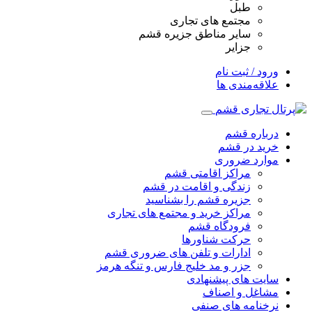
طبل
مجتمع های تجاری
سایر مناطق جزیره قشم
جزایر
ورود / ثبت نام
علاقه‌مندی ها
درباره قشم
خرید در قشم
موارد ضروری
مراکز اقامتی قشم
زندگی و اقامت در قشم
جزیره قشم را بشناسید
مراکز خرید و مجتمع های تجاری
فرودگاه قشم
حرکت شناورها
ادارات و تلفن های ضروری قشم
جزر و مد خلیج فارس و تنگه هرمز
سایت های پیشنهادی
مشاغل و اصناف
نرخنامه های صنفی