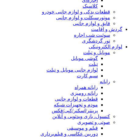
اجاره‌ای
کلاسیک
قطعات یدکی و لوازم جانبی خودرو
موتورسیکلت و لوازم جانبی
قایق و لوازم جانبی
گردش و اقامت
سوئیت شب اجاره
تور گردشگری
لوازم الکترونیکی
موبایل و تبلت
گوشی موبایل
تبلت
لوازم جانبی موبایل و تبلت
سیم کارت
رایانه
رایانه همراه
رایانه رومیزی
قطعات و لوازم جانبی
مودم و تجهیزات شبکه
پرینتر/اسکنر/کپی/فکس
کنسول، بازی‌ ویدئویی و آنلاین
صوتی و تصویری
فیلم و موسیقی
دوربین عکاسی و فیلم‌برداری