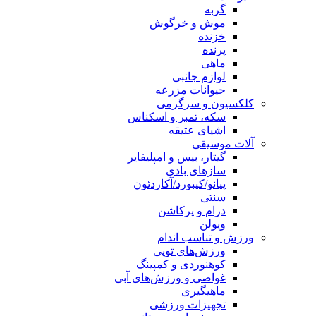
گربه
موش و خرگوش
خزنده
پرنده
ماهی
لوازم جانبی
حیوانات مزرعه
کلکسیون و سرگرمی
سکه، تمبر و اسکناس
اشیای عتیقه
آلات موسیقی
گیتار، بیس و امپلیفایر
سازهای بادی
پیانو/کیبورد/آکاردئون
سنتی
درام و پرکاشن
ویولن
ورزش و تناسب اندام
ورزش‌های توپی
کوهنوردی و کمپینگ
غواصی و ورزش‌های آبی
ماهیگیری
تجهیزات ورزشی