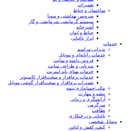
تعمیرات
ساختمان و حیاط
سرویس بهداشتی و سونا
سیستم گرمایشی سرمایشی و گاز
آشپزخانه
حیاط و ایوان
ابزار باغبانی
خدمات
پذیرایی/مراسم
خدمات رایانه‌ای و موبایل
فروش دامنه و سایت
میزبانی و طراحی سایت
خدمات پهنای باند اینترنت
خدمات نرم‌افزار و سخت‌افزار کامپیوتر
تعمیرات نرم‌افزار و سخت‌افزار گوشی موبایل
مالی/حسابداری/بیمه
پیشه و مهارت
آرایشگری و زیبایی
سرگرمی
نظافت
باغبانی و درختکاری
وسایل شخصی
کیف، کفش و لباس