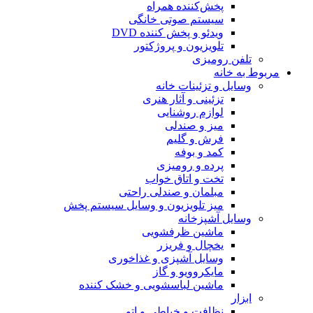
پخش‌کننده همراه
سیستم صوتی خانگی
ویدئو و پخش کننده DVD
تلویزیون و پروژکتور
تلفن رومیزی
مربوط به خانه
وسایل و تزئینات خانه
تزئینی و آثار هنری
لوازم روشنایی
میز و صندلی
فرش و گلیم
کمد و بوفه
پرده و رومیزی
تخت و اتاق خواب
مبلمان و صندلی راحتی
میز تلویزیون و وسایل سیستم پخش
وسایل آشپزخانه
ماشین ظرفشویی
یخچال و فریزر
وسایل آشپزی و غذاخوری
مایکروویو و گاز
ماشین لباسشویی و خشک کننده
ابزار
نظافت و خیاطی و اتو