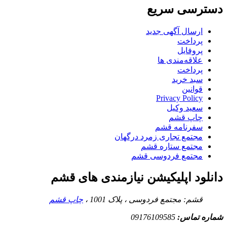
دسترسی سریع
ارسال آگهی جدید
پرداخت
پروفایل
علاقه‌مندی ها
پرداخت
سبد خرید
قوانین
Privacy Policy
سعید وکیل
چاپ قشم
سفرنامه قشم
مجتمع تجاری زمرد درگهان
مجتمع ستاره قشم
مجتمع فردوسی قشم
دانلود اپلیکیشن نیازمندی های قشم
قشم: مجتمع فردوسی ، پلاک 1001 ،
چاپ قشم
شماره تماس:
09176109585