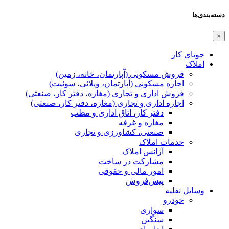
دسته‌بندی‌ها
×
جویای کار
املاک
فروش مسکونی (آپارتمان، خانه، زمین)
اجاره مسکونی (آپارتمان، ویلائی، سوئیت)
فروش اداری و تجاری (مغازه، دفتر کار، صنعتی)
اجاره اداری و تجاری (مغازه، دفتر کار، صنعتی)
دفتر کار، اتاق اداری و مطب
مغازه و غرفه
صنعتی،‌ کشاورزی و تجاری
خدمات املاک
آژانس املاک
مشارکت در ساخت
امور مالی و حقوقی
پیش‌فروش
وسایل نقلیه
خودرو
سواری
سنگین