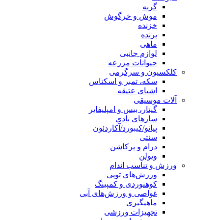
گربه
موش و خرگوش
خزنده
پرنده
ماهی
لوازم جانبی
حیوانات مزرعه
کلکسیون و سرگرمی
سکه، تمبر و اسکناس
اشیای عتیقه
آلات موسیقی
گیتار، بیس و امپلیفایر
سازهای بادی
پیانو/کیبورد/آکاردئون
سنتی
درام و پرکاشن
ویولن
ورزش و تناسب اندام
ورزش‌های توپی
کوهنوردی و کمپینگ
غواصی و ورزش‌های آبی
ماهیگیری
تجهیزات ورزشی