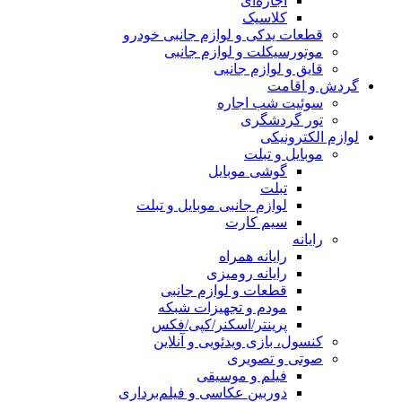
اجاره‌ای
کلاسیک
قطعات یدکی و لوازم جانبی خودرو
موتورسیکلت و لوازم جانبی
قایق و لوازم جانبی
گردش و اقامت
سوئیت شب اجاره
تور گردشگری
لوازم الکترونیکی
موبایل و تبلت
گوشی موبایل
تبلت
لوازم جانبی موبایل و تبلت
سیم کارت
رایانه
رایانه همراه
رایانه رومیزی
قطعات و لوازم جانبی
مودم و تجهیزات شبکه
پرینتر/اسکنر/کپی/فکس
کنسول، بازی‌ ویدئویی و آنلاین
صوتی و تصویری
فیلم و موسیقی
دوربین عکاسی و فیلم‌برداری