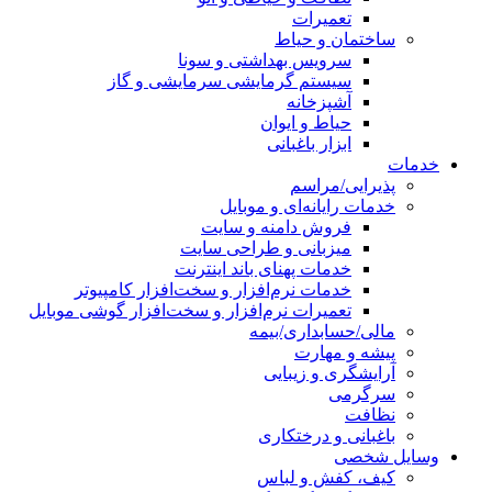
تعمیرات
ساختمان و حیاط
سرویس بهداشتی و سونا
سیستم گرمایشی سرمایشی و گاز
آشپزخانه
حیاط و ایوان
ابزار باغبانی
خدمات
پذیرایی/مراسم
خدمات رایانه‌ای و موبایل
فروش دامنه و سایت
میزبانی و طراحی سایت
خدمات پهنای باند اینترنت
خدمات نرم‌افزار و سخت‌افزار کامپیوتر
تعمیرات نرم‌افزار و سخت‌افزار گوشی موبایل
مالی/حسابداری/بیمه
پیشه و مهارت
آرایشگری و زیبایی
سرگرمی
نظافت
باغبانی و درختکاری
وسایل شخصی
کیف، کفش و لباس