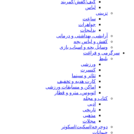
کیف/کفش/کمربند
لباس
تزیینی
ساعت
جواهرات
بدلیجات
آرایشی، بهداشتی و درمانی
کفش و لباس بچه
وسایل بچه و اسباب بازی
سرگرمی و فراغت
بلیط
ورزشی
کنسرت
تئاتر و سینما
کارت هدیه و تخفیف
اماکن و مسابقات ورزشی
اتوبوس، مترو و قطار
کتاب و مجله
ادبی
تاریخی
مذهبی
مجلات
دوچرخه/اسکیت/اسکوتر
حیوانات