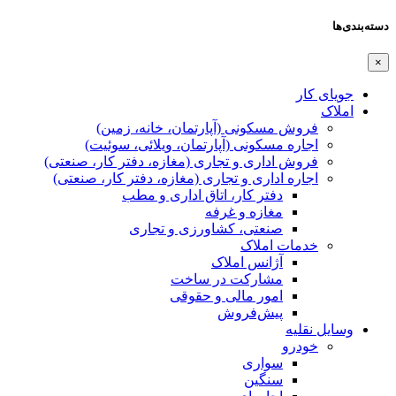
دسته‌بندی‌ها
×
جویای کار
املاک
فروش مسکونی (آپارتمان، خانه، زمین)
اجاره مسکونی (آپارتمان، ویلائی، سوئیت)
فروش اداری و تجاری (مغازه، دفتر کار، صنعتی)
اجاره اداری و تجاری (مغازه، دفتر کار، صنعتی)
دفتر کار، اتاق اداری و مطب
مغازه و غرفه
صنعتی،‌ کشاورزی و تجاری
خدمات املاک
آژانس املاک
مشارکت در ساخت
امور مالی و حقوقی
پیش‌فروش
وسایل نقلیه
خودرو
سواری
سنگین