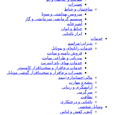
تعمیرات
ساختمان و حیاط
سرویس بهداشتی و سونا
سیستم گرمایشی سرمایشی و گاز
آشپزخانه
حیاط و ایوان
ابزار باغبانی
خدمات
پذیرایی/مراسم
خدمات رایانه‌ای و موبایل
فروش دامنه و سایت
میزبانی و طراحی سایت
خدمات پهنای باند اینترنت
خدمات نرم‌افزار و سخت‌افزار کامپیوتر
تعمیرات نرم‌افزار و سخت‌افزار گوشی موبایل
مالی/حسابداری/بیمه
پیشه و مهارت
آرایشگری و زیبایی
سرگرمی
نظافت
باغبانی و درختکاری
وسایل شخصی
کیف، کفش و لباس