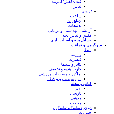
کیف/کفش/کمربند
لباس
تزیینی
ساعت
جواهرات
بدلیجات
آرایشی، بهداشتی و درمانی
کفش و لباس بچه
وسایل بچه و اسباب بازی
سرگرمی و فراغت
بلیط
ورزشی
کنسرت
تئاتر و سینما
کارت هدیه و تخفیف
اماکن و مسابقات ورزشی
اتوبوس، مترو و قطار
کتاب و مجله
ادبی
تاریخی
مذهبی
مجلات
دوچرخه/اسکیت/اسکوتر
حیوانات