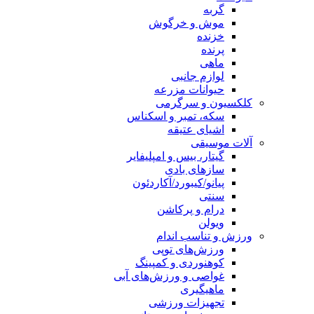
گربه
موش و خرگوش
خزنده
پرنده
ماهی
لوازم جانبی
حیوانات مزرعه
کلکسیون و سرگرمی
سکه، تمبر و اسکناس
اشیای عتیقه
آلات موسیقی
گیتار، بیس و امپلیفایر
سازهای بادی
پیانو/کیبورد/آکاردئون
سنتی
درام و پرکاشن
ویولن
ورزش و تناسب اندام
ورزش‌های توپی
کوهنوردی و کمپینگ
غواصی و ورزش‌های آبی
ماهیگیری
تجهیزات ورزشی