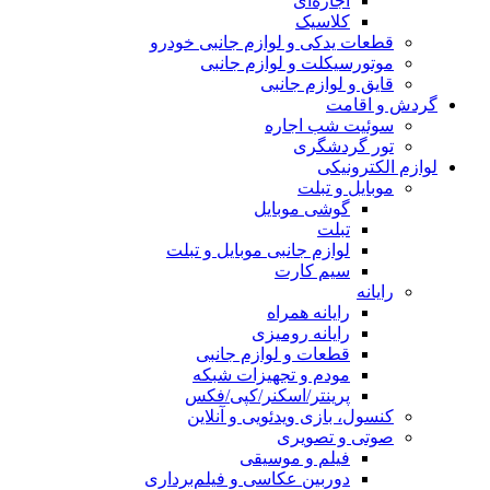
اجاره‌ای
کلاسیک
قطعات یدکی و لوازم جانبی خودرو
موتورسیکلت و لوازم جانبی
قایق و لوازم جانبی
گردش و اقامت
سوئیت شب اجاره
تور گردشگری
لوازم الکترونیکی
موبایل و تبلت
گوشی موبایل
تبلت
لوازم جانبی موبایل و تبلت
سیم کارت
رایانه
رایانه همراه
رایانه رومیزی
قطعات و لوازم جانبی
مودم و تجهیزات شبکه
پرینتر/اسکنر/کپی/فکس
کنسول، بازی‌ ویدئویی و آنلاین
صوتی و تصویری
فیلم و موسیقی
دوربین عکاسی و فیلم‌برداری