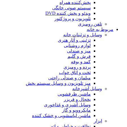
پخش‌کننده همراه
سیستم صوتی خانگی
ویدئو و پخش کننده DVD
تلویزیون و پروژکتور
تلفن رومیزی
مربوط به خانه
وسایل و تزئینات خانه
تزئینی و آثار هنری
لوازم روشنایی
میز و صندلی
فرش و گلیم
کمد و بوفه
پرده و رومیزی
تخت و اتاق خواب
مبلمان و صندلی راحتی
میز تلویزیون و وسایل سیستم پخش
وسایل آشپزخانه
ماشین ظرفشویی
یخچال و فریزر
وسایل آشپزی و غذاخوری
مایکروویو و گاز
ماشین لباسشویی و خشک کننده
ابزار
نظافت و خیاطی و اتو