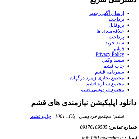
ارسال آگهی جدید
پرداخت
پروفایل
علاقه‌مندی ها
پرداخت
سبد خرید
قوانین
Privacy Policy
سعید وکیل
چاپ قشم
سفرنامه قشم
مجتمع تجاری زمرد درگهان
مجتمع ستاره قشم
مجتمع فردوسی قشم
دانلود اپلیکیشن نیازمندی های قشم
قشم: مجتمع فردوسی ، پلاک 1001 ،
چاپ قشم
شماره تماس:
09176109585
ایمیل:
info [@] myqeshm.ir