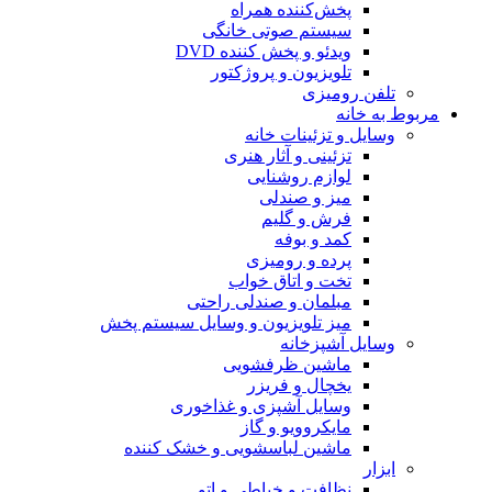
پخش‌کننده همراه
سیستم صوتی خانگی
ویدئو و پخش کننده DVD
تلویزیون و پروژکتور
تلفن رومیزی
مربوط به خانه
وسایل و تزئینات خانه
تزئینی و آثار هنری
لوازم روشنایی
میز و صندلی
فرش و گلیم
کمد و بوفه
پرده و رومیزی
تخت و اتاق خواب
مبلمان و صندلی راحتی
میز تلویزیون و وسایل سیستم پخش
وسایل آشپزخانه
ماشین ظرفشویی
یخچال و فریزر
وسایل آشپزی و غذاخوری
مایکروویو و گاز
ماشین لباسشویی و خشک کننده
ابزار
نظافت و خیاطی و اتو