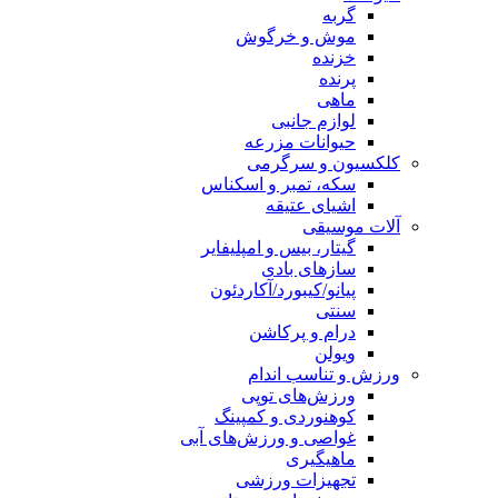
گربه
موش و خرگوش
خزنده
پرنده
ماهی
لوازم جانبی
حیوانات مزرعه
کلکسیون و سرگرمی
سکه، تمبر و اسکناس
اشیای عتیقه
آلات موسیقی
گیتار، بیس و امپلیفایر
سازهای بادی
پیانو/کیبورد/آکاردئون
سنتی
درام و پرکاشن
ویولن
ورزش و تناسب اندام
ورزش‌های توپی
کوهنوردی و کمپینگ
غواصی و ورزش‌های آبی
ماهیگیری
تجهیزات ورزشی