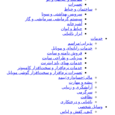
تعمیرات
ساختمان و حیاط
سرویس بهداشتی و سونا
سیستم گرمایشی سرمایشی و گاز
آشپزخانه
حیاط و ایوان
ابزار باغبانی
خدمات
پذیرایی/مراسم
خدمات رایانه‌ای و موبایل
فروش دامنه و سایت
میزبانی و طراحی سایت
خدمات پهنای باند اینترنت
خدمات نرم‌افزار و سخت‌افزار کامپیوتر
تعمیرات نرم‌افزار و سخت‌افزار گوشی موبایل
مالی/حسابداری/بیمه
پیشه و مهارت
آرایشگری و زیبایی
سرگرمی
نظافت
باغبانی و درختکاری
وسایل شخصی
کیف، کفش و لباس