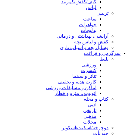
کیف/کفش/کمربند
لباس
تزیینی
ساعت
جواهرات
بدلیجات
آرایشی، بهداشتی و درمانی
کفش و لباس بچه
وسایل بچه و اسباب بازی
سرگرمی و فراغت
بلیط
ورزشی
کنسرت
تئاتر و سینما
کارت هدیه و تخفیف
اماکن و مسابقات ورزشی
اتوبوس، مترو و قطار
کتاب و مجله
ادبی
تاریخی
مذهبی
مجلات
دوچرخه/اسکیت/اسکوتر
حیوانات