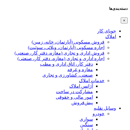
دسته‌بندی‌ها
×
جویای کار
املاک
فروش مسکونی (آپارتمان، خانه، زمین)
اجاره مسکونی (آپارتمان، ویلائی، سوئیت)
فروش اداری و تجاری (مغازه، دفتر کار، صنعتی)
اجاره اداری و تجاری (مغازه، دفتر کار، صنعتی)
دفتر کار، اتاق اداری و مطب
مغازه و غرفه
صنعتی،‌ کشاورزی و تجاری
خدمات املاک
آژانس املاک
مشارکت در ساخت
امور مالی و حقوقی
پیش‌فروش
وسایل نقلیه
خودرو
سواری
سنگین