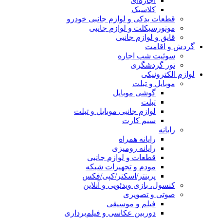
اجاره‌ای
کلاسیک
قطعات یدکی و لوازم جانبی خودرو
موتورسیکلت و لوازم جانبی
قایق و لوازم جانبی
گردش و اقامت
سوئیت شب اجاره
تور گردشگری
لوازم الکترونیکی
موبایل و تبلت
گوشی موبایل
تبلت
لوازم جانبی موبایل و تبلت
سیم کارت
رایانه
رایانه همراه
رایانه رومیزی
قطعات و لوازم جانبی
مودم و تجهیزات شبکه
پرینتر/اسکنر/کپی/فکس
کنسول، بازی‌ ویدئویی و آنلاین
صوتی و تصویری
فیلم و موسیقی
دوربین عکاسی و فیلم‌برداری