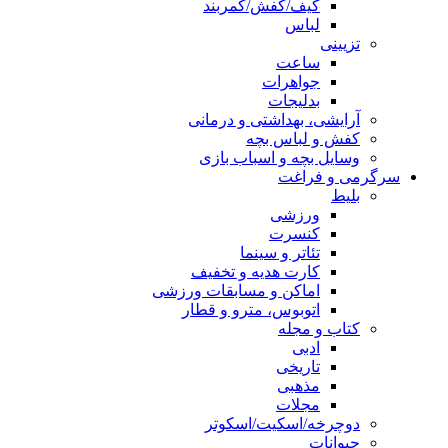
کیف/کفش/کمربند
لباس
تزیینی
ساعت
جواهرات
بدلیجات
آرایشی، بهداشتی و درمانی
کفش و لباس بچه
وسایل بچه و اسباب بازی
سرگرمی و فراغت
بلیط
ورزشی
کنسرت
تئاتر و سینما
کارت هدیه و تخفیف
اماکن و مسابقات ورزشی
اتوبوس، مترو و قطار
کتاب و مجله
ادبی
تاریخی
مذهبی
مجلات
دوچرخه/اسکیت/اسکوتر
حیوانات