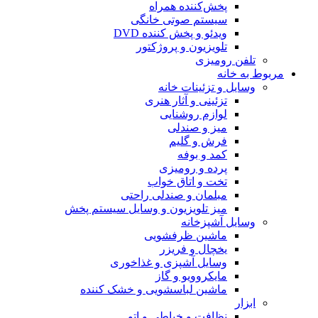
پخش‌کننده همراه
سیستم صوتی خانگی
ویدئو و پخش کننده DVD
تلویزیون و پروژکتور
تلفن رومیزی
مربوط به خانه
وسایل و تزئینات خانه
تزئینی و آثار هنری
لوازم روشنایی
میز و صندلی
فرش و گلیم
کمد و بوفه
پرده و رومیزی
تخت و اتاق خواب
مبلمان و صندلی راحتی
میز تلویزیون و وسایل سیستم پخش
وسایل آشپزخانه
ماشین ظرفشویی
یخچال و فریزر
وسایل آشپزی و غذاخوری
مایکروویو و گاز
ماشین لباسشویی و خشک کننده
ابزار
نظافت و خیاطی و اتو