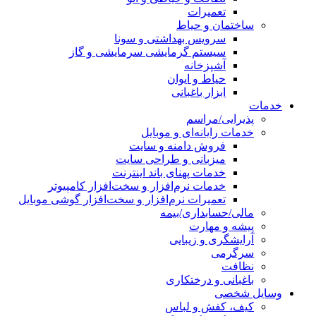
تعمیرات
ساختمان و حیاط
سرویس بهداشتی و سونا
سیستم گرمایشی سرمایشی و گاز
آشپزخانه
حیاط و ایوان
ابزار باغبانی
خدمات
پذیرایی/مراسم
خدمات رایانه‌ای و موبایل
فروش دامنه و سایت
میزبانی و طراحی سایت
خدمات پهنای باند اینترنت
خدمات نرم‌افزار و سخت‌افزار کامپیوتر
تعمیرات نرم‌افزار و سخت‌افزار گوشی موبایل
مالی/حسابداری/بیمه
پیشه و مهارت
آرایشگری و زیبایی
سرگرمی
نظافت
باغبانی و درختکاری
وسایل شخصی
کیف، کفش و لباس