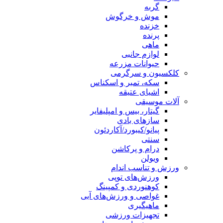
گربه
موش و خرگوش
خزنده
پرنده
ماهی
لوازم جانبی
حیوانات مزرعه
کلکسیون و سرگرمی
سکه، تمبر و اسکناس
اشیای عتیقه
آلات موسیقی
گیتار، بیس و امپلیفایر
سازهای بادی
پیانو/کیبورد/آکاردئون
سنتی
درام و پرکاشن
ویولن
ورزش و تناسب اندام
ورزش‌های توپی
کوهنوردی و کمپینگ
غواصی و ورزش‌های آبی
ماهیگیری
تجهیزات ورزشی