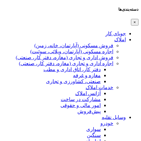
دسته‌بندی‌ها
×
جویای کار
املاک
فروش مسکونی (آپارتمان، خانه، زمین)
اجاره مسکونی (آپارتمان، ویلائی، سوئیت)
فروش اداری و تجاری (مغازه، دفتر کار، صنعتی)
اجاره اداری و تجاری (مغازه، دفتر کار، صنعتی)
دفتر کار، اتاق اداری و مطب
مغازه و غرفه
صنعتی،‌ کشاورزی و تجاری
خدمات املاک
آژانس املاک
مشارکت در ساخت
امور مالی و حقوقی
پیش‌فروش
وسایل نقلیه
خودرو
سواری
سنگین