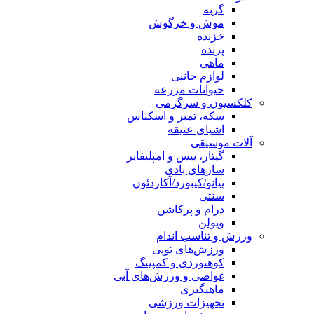
گربه
موش و خرگوش
خزنده
پرنده
ماهی
لوازم جانبی
حیوانات مزرعه
کلکسیون و سرگرمی
سکه، تمبر و اسکناس
اشیای عتیقه
آلات موسیقی
گیتار، بیس و امپلیفایر
سازهای بادی
پیانو/کیبورد/آکاردئون
سنتی
درام و پرکاشن
ویولن
ورزش و تناسب اندام
ورزش‌های توپی
کوهنوردی و کمپینگ
غواصی و ورزش‌های آبی
ماهیگیری
تجهیزات ورزشی