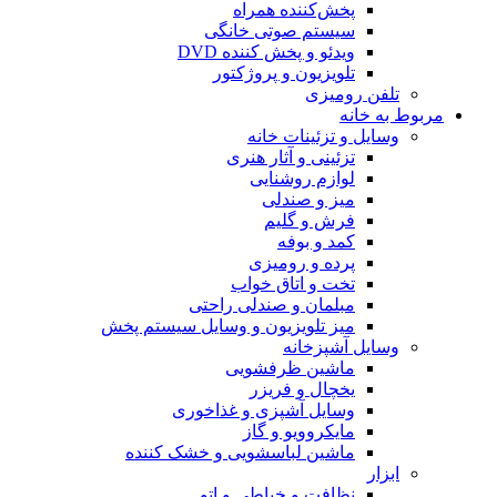
پخش‌کننده همراه
سیستم صوتی خانگی
ویدئو و پخش کننده DVD
تلویزیون و پروژکتور
تلفن رومیزی
مربوط به خانه
وسایل و تزئینات خانه
تزئینی و آثار هنری
لوازم روشنایی
میز و صندلی
فرش و گلیم
کمد و بوفه
پرده و رومیزی
تخت و اتاق خواب
مبلمان و صندلی راحتی
میز تلویزیون و وسایل سیستم پخش
وسایل آشپزخانه
ماشین ظرفشویی
یخچال و فریزر
وسایل آشپزی و غذاخوری
مایکروویو و گاز
ماشین لباسشویی و خشک کننده
ابزار
نظافت و خیاطی و اتو