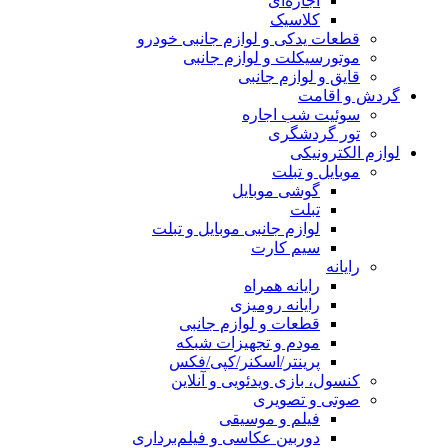
اجاره‌ای
کلاسیک
قطعات یدکی و لوازم جانبی خودرو
موتورسیکلت و لوازم جانبی
قایق و لوازم جانبی
گردش و اقامت
سوئیت شب اجاره
تور گردشگری
لوازم الکترونیکی
موبایل و تبلت
گوشی موبایل
تبلت
لوازم جانبی موبایل و تبلت
سیم کارت
رایانه
رایانه همراه
رایانه رومیزی
قطعات و لوازم جانبی
مودم و تجهیزات شبکه
پرینتر/اسکنر/کپی/فکس
کنسول، بازی‌ ویدئویی و آنلاین
صوتی و تصویری
فیلم و موسیقی
دوربین عکاسی و فیلم‌برداری