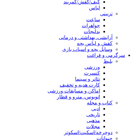
کیف/کفش/کمربند
لباس
تزیینی
ساعت
جواهرات
بدلیجات
آرایشی، بهداشتی و درمانی
کفش و لباس بچه
وسایل بچه و اسباب بازی
سرگرمی و فراغت
بلیط
ورزشی
کنسرت
تئاتر و سینما
کارت هدیه و تخفیف
اماکن و مسابقات ورزشی
اتوبوس، مترو و قطار
کتاب و مجله
ادبی
تاریخی
مذهبی
مجلات
دوچرخه/اسکیت/اسکوتر
حیوانات