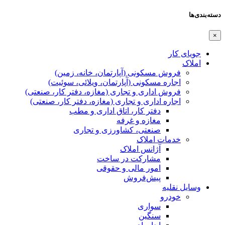
دسته‌بندی‌ها
×
جویای کار
املاک
فروش مسکونی (آپارتمان، خانه، زمین)
اجاره مسکونی (آپارتمان، ویلائی، سوئیت)
فروش اداری و تجاری (مغازه، دفتر کار، صنعتی)
اجاره اداری و تجاری (مغازه، دفتر کار، صنعتی)
دفتر کار، اتاق اداری و مطب
مغازه و غرفه
صنعتی،‌ کشاورزی و تجاری
خدمات املاک
آژانس املاک
مشارکت در ساخت
امور مالی و حقوقی
پیش‌فروش
وسایل نقلیه
خودرو
سواری
سنگین