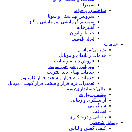
تعمیرات
ساختمان و حیاط
سرویس بهداشتی و سونا
سیستم گرمایشی سرمایشی و گاز
آشپزخانه
حیاط و ایوان
ابزار باغبانی
خدمات
پذیرایی/مراسم
خدمات رایانه‌ای و موبایل
فروش دامنه و سایت
میزبانی و طراحی سایت
خدمات پهنای باند اینترنت
خدمات نرم‌افزار و سخت‌افزار کامپیوتر
تعمیرات نرم‌افزار و سخت‌افزار گوشی موبایل
مالی/حسابداری/بیمه
پیشه و مهارت
آرایشگری و زیبایی
سرگرمی
نظافت
باغبانی و درختکاری
وسایل شخصی
کیف، کفش و لباس