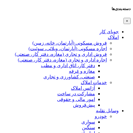
دسته‌بندی‌ها
×
جویای کار
املاک
فروش مسکونی (آپارتمان، خانه، زمین)
اجاره مسکونی (آپارتمان، ویلائی، سوئیت)
فروش اداری و تجاری (مغازه، دفتر کار، صنعتی)
اجاره اداری و تجاری (مغازه، دفتر کار، صنعتی)
دفتر کار، اتاق اداری و مطب
مغازه و غرفه
صنعتی،‌ کشاورزی و تجاری
خدمات املاک
آژانس املاک
مشارکت در ساخت
امور مالی و حقوقی
پیش‌فروش
وسایل نقلیه
خودرو
سواری
سنگین