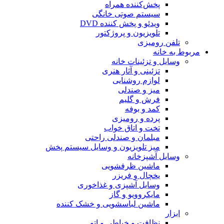
پخش‌کننده همراه
سیستم صوتی خانگی
ویدئو و پخش کننده DVD
تلویزیون و پروژکتور
تلفن رومیزی
مربوط به خانه
وسایل و تزئینات خانه
تزئینی و آثار هنری
لوازم روشنایی
میز و صندلی
فرش و گلیم
کمد و بوفه
پرده و رومیزی
تخت و اتاق خواب
مبلمان و صندلی راحتی
میز تلویزیون و وسایل سیستم پخش
وسایل آشپزخانه
ماشین ظرفشویی
یخچال و فریزر
وسایل آشپزی و غذاخوری
مایکروویو و گاز
ماشین لباسشویی و خشک کننده
ابزار
نظافت و خیاطی و اتو