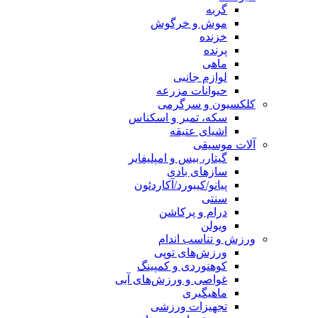
گربه
موش و خرگوش
خزنده
پرنده
ماهی
لوازم جانبی
حیوانات مزرعه
کلکسیون و سرگرمی
سکه، تمبر و اسکناس
اشیای عتیقه
آلات موسیقی
گیتار، بیس و امپلیفایر
سازهای بادی
پیانو/کیبورد/آکاردئون
سنتی
درام و پرکاشن
ویولن
ورزش و تناسب اندام
ورزش‌های توپی
کوهنوردی و کمپینگ
غواصی و ورزش‌های آبی
ماهیگیری
تجهیزات ورزشی