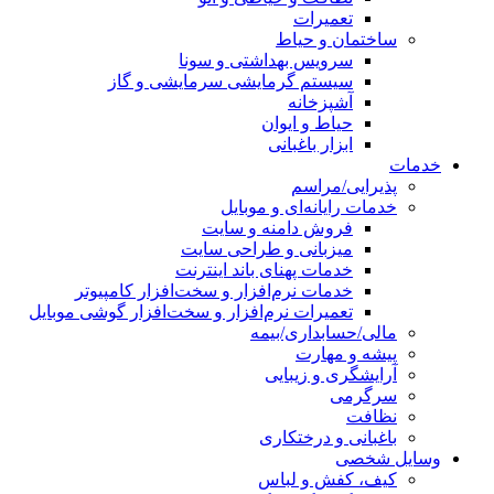
تعمیرات
ساختمان و حیاط
سرویس بهداشتی و سونا
سیستم گرمایشی سرمایشی و گاز
آشپزخانه
حیاط و ایوان
ابزار باغبانی
خدمات
پذیرایی/مراسم
خدمات رایانه‌ای و موبایل
فروش دامنه و سایت
میزبانی و طراحی سایت
خدمات پهنای باند اینترنت
خدمات نرم‌افزار و سخت‌افزار کامپیوتر
تعمیرات نرم‌افزار و سخت‌افزار گوشی موبایل
مالی/حسابداری/بیمه
پیشه و مهارت
آرایشگری و زیبایی
سرگرمی
نظافت
باغبانی و درختکاری
وسایل شخصی
کیف، کفش و لباس