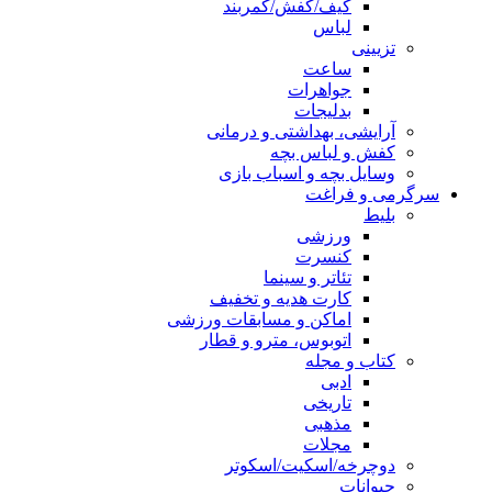
کیف/کفش/کمربند
لباس
تزیینی
ساعت
جواهرات
بدلیجات
آرایشی، بهداشتی و درمانی
کفش و لباس بچه
وسایل بچه و اسباب بازی
سرگرمی و فراغت
بلیط
ورزشی
کنسرت
تئاتر و سینما
کارت هدیه و تخفیف
اماکن و مسابقات ورزشی
اتوبوس، مترو و قطار
کتاب و مجله
ادبی
تاریخی
مذهبی
مجلات
دوچرخه/اسکیت/اسکوتر
حیوانات