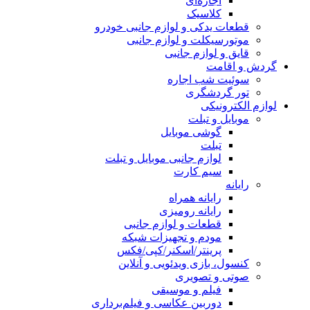
اجاره‌ای
کلاسیک
قطعات یدکی و لوازم جانبی خودرو
موتورسیکلت و لوازم جانبی
قایق و لوازم جانبی
گردش و اقامت
سوئیت شب اجاره
تور گردشگری
لوازم الکترونیکی
موبایل و تبلت
گوشی موبایل
تبلت
لوازم جانبی موبایل و تبلت
سیم کارت
رایانه
رایانه همراه
رایانه رومیزی
قطعات و لوازم جانبی
مودم و تجهیزات شبکه
پرینتر/اسکنر/کپی/فکس
کنسول، بازی‌ ویدئویی و آنلاین
صوتی و تصویری
فیلم و موسیقی
دوربین عکاسی و فیلم‌برداری