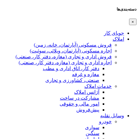
دسته‌بندی‌ها
×
جویای کار
املاک
فروش مسکونی (آپارتمان، خانه، زمین)
اجاره مسکونی (آپارتمان، ویلائی، سوئیت)
فروش اداری و تجاری (مغازه، دفتر کار، صنعتی)
اجاره اداری و تجاری (مغازه، دفتر کار، صنعتی)
دفتر کار، اتاق اداری و مطب
مغازه و غرفه
صنعتی،‌ کشاورزی و تجاری
خدمات املاک
آژانس املاک
مشارکت در ساخت
امور مالی و حقوقی
پیش‌فروش
وسایل نقلیه
خودرو
سواری
سنگین