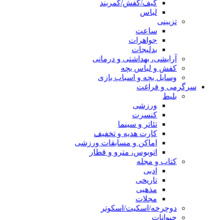
کیف/کفش/کمربند
لباس
تزیینی
ساعت
جواهرات
بدلیجات
آرایشی، بهداشتی و درمانی
کفش و لباس بچه
وسایل بچه و اسباب بازی
سرگرمی و فراغت
بلیط
ورزشی
کنسرت
تئاتر و سینما
کارت هدیه و تخفیف
اماکن و مسابقات ورزشی
اتوبوس، مترو و قطار
کتاب و مجله
ادبی
تاریخی
مذهبی
مجلات
دوچرخه/اسکیت/اسکوتر
حیوانات