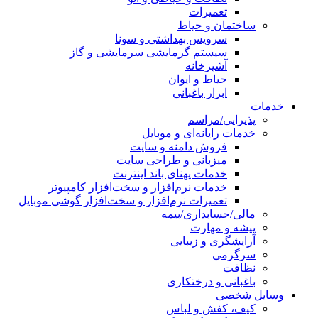
تعمیرات
ساختمان و حیاط
سرویس بهداشتی و سونا
سیستم گرمایشی سرمایشی و گاز
آشپزخانه
حیاط و ایوان
ابزار باغبانی
خدمات
پذیرایی/مراسم
خدمات رایانه‌ای و موبایل
فروش دامنه و سایت
میزبانی و طراحی سایت
خدمات پهنای باند اینترنت
خدمات نرم‌افزار و سخت‌افزار کامپیوتر
تعمیرات نرم‌افزار و سخت‌افزار گوشی موبایل
مالی/حسابداری/بیمه
پیشه و مهارت
آرایشگری و زیبایی
سرگرمی
نظافت
باغبانی و درختکاری
وسایل شخصی
کیف، کفش و لباس