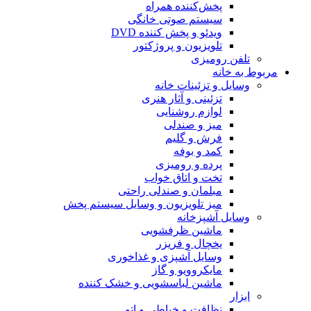
پخش‌کننده همراه
سیستم صوتی خانگی
ویدئو و پخش کننده DVD
تلویزیون و پروژکتور
تلفن رومیزی
مربوط به خانه
وسایل و تزئینات خانه
تزئینی و آثار هنری
لوازم روشنایی
میز و صندلی
فرش و گلیم
کمد و بوفه
پرده و رومیزی
تخت و اتاق خواب
مبلمان و صندلی راحتی
میز تلویزیون و وسایل سیستم پخش
وسایل آشپزخانه
ماشین ظرفشویی
یخچال و فریزر
وسایل آشپزی و غذاخوری
مایکروویو و گاز
ماشین لباسشویی و خشک کننده
ابزار
نظافت و خیاطی و اتو