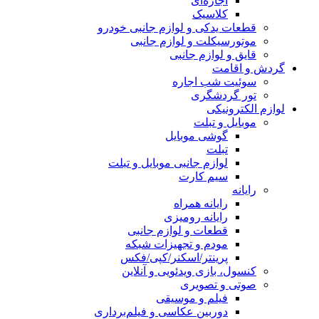
اجاره‌ای
کلاسیک
قطعات یدکی و لوازم جانبی خودرو
موتورسیکلت و لوازم جانبی
قایق و لوازم جانبی
گردش و اقامت
سوئیت شب اجاره
تور گردشگری
لوازم الکترونیکی
موبایل و تبلت
گوشی موبایل
تبلت
لوازم جانبی موبایل و تبلت
سیم کارت
رایانه
رایانه همراه
رایانه رومیزی
قطعات و لوازم جانبی
مودم و تجهیزات شبکه
پرینتر/اسکنر/کپی/فکس
کنسول، بازی‌ ویدئویی و آنلاین
صوتی و تصویری
فیلم و موسیقی
دوربین عکاسی و فیلم‌برداری