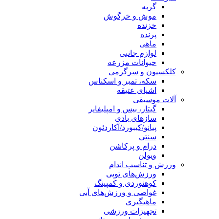
گربه
موش و خرگوش
خزنده
پرنده
ماهی
لوازم جانبی
حیوانات مزرعه
کلکسیون و سرگرمی
سکه، تمبر و اسکناس
اشیای عتیقه
آلات موسیقی
گیتار، بیس و امپلیفایر
سازهای بادی
پیانو/کیبورد/آکاردئون
سنتی
درام و پرکاشن
ویولن
ورزش و تناسب اندام
ورزش‌های توپی
کوهنوردی و کمپینگ
غواصی و ورزش‌های آبی
ماهیگیری
تجهیزات ورزشی