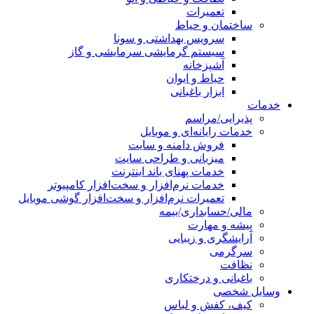
تعمیرات
ساختمان و حیاط
سرویس بهداشتی و سونا
سیستم گرمایشی سرمایشی و گاز
آشپزخانه
حیاط و ایوان
ابزار باغبانی
خدمات
پذیرایی/مراسم
خدمات رایانه‌ای و موبایل
فروش دامنه و سایت
میزبانی و طراحی سایت
خدمات پهنای باند اینترنت
خدمات نرم‌افزار و سخت‌افزار کامپیوتر
تعمیرات نرم‌افزار و سخت‌افزار گوشی موبایل
مالی/حسابداری/بیمه
پیشه و مهارت
آرایشگری و زیبایی
سرگرمی
نظافت
باغبانی و درختکاری
وسایل شخصی
کیف، کفش و لباس