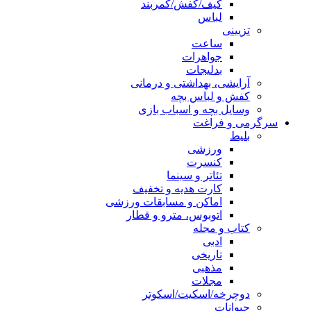
کیف/کفش/کمربند
لباس
تزیینی
ساعت
جواهرات
بدلیجات
آرایشی، بهداشتی و درمانی
کفش و لباس بچه
وسایل بچه و اسباب بازی
سرگرمی و فراغت
بلیط
ورزشی
کنسرت
تئاتر و سینما
کارت هدیه و تخفیف
اماکن و مسابقات ورزشی
اتوبوس، مترو و قطار
کتاب و مجله
ادبی
تاریخی
مذهبی
مجلات
دوچرخه/اسکیت/اسکوتر
حیوانات