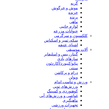
گربه
موش و خرگوش
خزنده
پرنده
ماهی
لوازم جانبی
حیوانات مزرعه
کلکسیون و سرگرمی
سکه، تمبر و اسکناس
اشیای عتیقه
آلات موسیقی
گیتار، بیس و امپلیفایر
سازهای بادی
پیانو/کیبورد/آکاردئون
سنتی
درام و پرکاشن
ویولن
ورزش و تناسب اندام
ورزش‌های توپی
کوهنوردی و کمپینگ
غواصی و ورزش‌های آبی
ماهیگیری
تجهیزات ورزشی