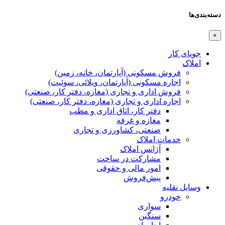
دسته‌بندی‌ها
×
جویای کار
املاک
فروش مسکونی (آپارتمان، خانه، زمین)
اجاره مسکونی (آپارتمان، ویلائی، سوئیت)
فروش اداری و تجاری (مغازه، دفتر کار، صنعتی)
اجاره اداری و تجاری (مغازه، دفتر کار، صنعتی)
دفتر کار، اتاق اداری و مطب
مغازه و غرفه
صنعتی،‌ کشاورزی و تجاری
خدمات املاک
آژانس املاک
مشارکت در ساخت
امور مالی و حقوقی
پیش‌فروش
وسایل نقلیه
خودرو
سواری
سنگین