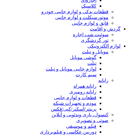
اجاره‌ای
کلاسیک
قطعات یدکی و لوازم جانبی خودرو
موتورسیکلت و لوازم جانبی
قایق و لوازم جانبی
گردش و اقامت
سوئیت شب اجاره
تور گردشگری
لوازم الکترونیکی
موبایل و تبلت
گوشی موبایل
تبلت
لوازم جانبی موبایل و تبلت
سیم کارت
رایانه
رایانه همراه
رایانه رومیزی
قطعات و لوازم جانبی
مودم و تجهیزات شبکه
پرینتر/اسکنر/کپی/فکس
کنسول، بازی‌ ویدئویی و آنلاین
صوتی و تصویری
فیلم و موسیقی
دوربین عکاسی و فیلم‌برداری