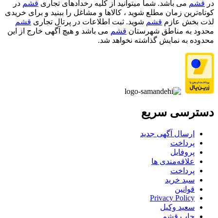
در
قشم
می باشد. شما میتوانید از کلیه رخدادهای تجاری
قشم
در
کوتاه‌ترین زمان مطلع شوید ، کالاها و مشاغل را ببنید و برای خریدی
لذت بخش عازم
قشم
شوید. ثبت اطلاعات در پرتال تجاری
قشم
محدود به مناطق شهرستان
قشم
می باشد و هیچ آگهی خارج از این
محدوده به نمایش گذاشته نخواهد شد.
دسترسی سریع
ارسال آگهی جدید
پرداخت
پروفایل
علاقه‌مندی ها
پرداخت
سبد خرید
قوانین
Privacy Policy
سعید وکیل
چاپ قشم