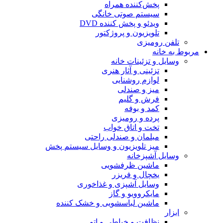
پخش‌کننده همراه
سیستم صوتی خانگی
ویدئو و پخش کننده DVD
تلویزیون و پروژکتور
تلفن رومیزی
مربوط به خانه
وسایل و تزئینات خانه
تزئینی و آثار هنری
لوازم روشنایی
میز و صندلی
فرش و گلیم
کمد و بوفه
پرده و رومیزی
تخت و اتاق خواب
مبلمان و صندلی راحتی
میز تلویزیون و وسایل سیستم پخش
وسایل آشپزخانه
ماشین ظرفشویی
یخچال و فریزر
وسایل آشپزی و غذاخوری
مایکروویو و گاز
ماشین لباسشویی و خشک کننده
ابزار
نظافت و خیاطی و اتو