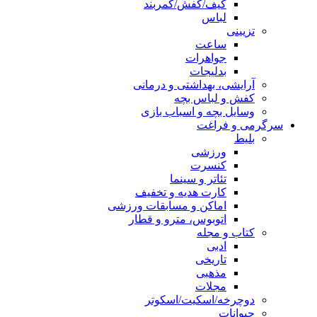
کیف/کفش/کمربند
لباس
تزیینی
ساعت
جواهرات
بدلیجات
آرایشی، بهداشتی و درمانی
کفش و لباس بچه
وسایل بچه و اسباب بازی
سرگرمی و فراغت
بلیط
ورزشی
کنسرت
تئاتر و سینما
کارت هدیه و تخفیف
اماکن و مسابقات ورزشی
اتوبوس، مترو و قطار
کتاب و مجله
ادبی
تاریخی
مذهبی
مجلات
دوچرخه/اسکیت/اسکوتر
حیوانات