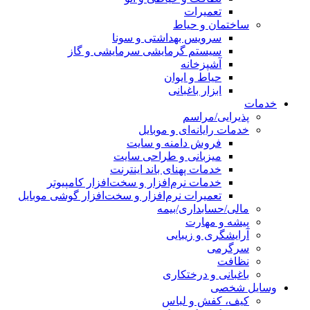
تعمیرات
ساختمان و حیاط
سرویس بهداشتی و سونا
سیستم گرمایشی سرمایشی و گاز
آشپزخانه
حیاط و ایوان
ابزار باغبانی
خدمات
پذیرایی/مراسم
خدمات رایانه‌ای و موبایل
فروش دامنه و سایت
میزبانی و طراحی سایت
خدمات پهنای باند اینترنت
خدمات نرم‌افزار و سخت‌افزار کامپیوتر
تعمیرات نرم‌افزار و سخت‌افزار گوشی موبایل
مالی/حسابداری/بیمه
پیشه و مهارت
آرایشگری و زیبایی
سرگرمی
نظافت
باغبانی و درختکاری
وسایل شخصی
کیف، کفش و لباس