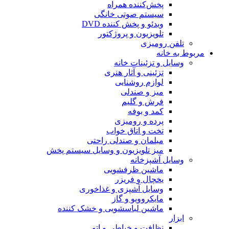
پخش‌کننده همراه
سیستم صوتی خانگی
ویدئو و پخش کننده DVD
تلویزیون و پروژکتور
تلفن رومیزی
مربوط به خانه
وسایل و تزئینات خانه
تزئینی و آثار هنری
لوازم روشنایی
میز و صندلی
فرش و گلیم
کمد و بوفه
پرده و رومیزی
تخت و اتاق خواب
مبلمان و صندلی راحتی
میز تلویزیون و وسایل سیستم پخش
وسایل آشپزخانه
ماشین ظرفشویی
یخچال و فریزر
وسایل آشپزی و غذاخوری
مایکروویو و گاز
ماشین لباسشویی و خشک کننده
ابزار
نظافت و خیاطی و اتو