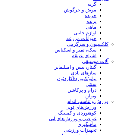
گربه
موش و خرگوش
خزنده
پرنده
ماهی
لوازم جانبی
حیوانات مزرعه
کلکسیون و سرگرمی
سکه، تمبر و اسکناس
اشیای عتیقه
آلات موسیقی
گیتار، بیس و امپلیفایر
سازهای بادی
پیانو/کیبورد/آکاردئون
سنتی
درام و پرکاشن
ویولن
ورزش و تناسب اندام
ورزش‌های توپی
کوهنوردی و کمپینگ
غواصی و ورزش‌های آبی
ماهیگیری
تجهیزات ورزشی