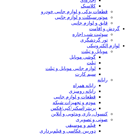
اجاره‌ای
کلاسیک
قطعات یدکی و لوازم جانبی خودرو
موتورسیکلت و لوازم جانبی
قایق و لوازم جانبی
گردش و اقامت
سوئیت شب اجاره
تور گردشگری
لوازم الکترونیکی
موبایل و تبلت
گوشی موبایل
تبلت
لوازم جانبی موبایل و تبلت
سیم کارت
رایانه
رایانه همراه
رایانه رومیزی
قطعات و لوازم جانبی
مودم و تجهیزات شبکه
پرینتر/اسکنر/کپی/فکس
کنسول، بازی‌ ویدئویی و آنلاین
صوتی و تصویری
فیلم و موسیقی
دوربین عکاسی و فیلم‌برداری