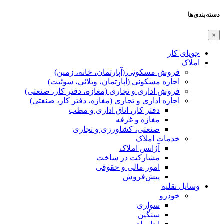
دسته‌بندی‌ها
×
جویای کار
املاک
فروش مسکونی (آپارتمان، خانه، زمین)
اجاره مسکونی (آپارتمان، ویلائی، سوئیت)
فروش اداری و تجاری (مغازه، دفتر کار، صنعتی)
اجاره اداری و تجاری (مغازه، دفتر کار، صنعتی)
دفتر کار، اتاق اداری و مطب
مغازه و غرفه
صنعتی،‌ کشاورزی و تجاری
خدمات املاک
آژانس املاک
مشارکت در ساخت
امور مالی و حقوقی
پیش‌فروش
وسایل نقلیه
خودرو
سواری
سنگین