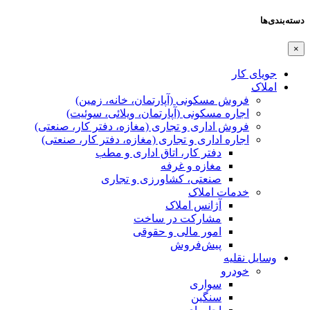
دسته‌بندی‌ها
×
جویای کار
املاک
فروش مسکونی (آپارتمان، خانه، زمین)
اجاره مسکونی (آپارتمان، ویلائی، سوئیت)
فروش اداری و تجاری (مغازه، دفتر کار، صنعتی)
اجاره اداری و تجاری (مغازه، دفتر کار، صنعتی)
دفتر کار، اتاق اداری و مطب
مغازه و غرفه
صنعتی،‌ کشاورزی و تجاری
خدمات املاک
آژانس املاک
مشارکت در ساخت
امور مالی و حقوقی
پیش‌فروش
وسایل نقلیه
خودرو
سواری
سنگین