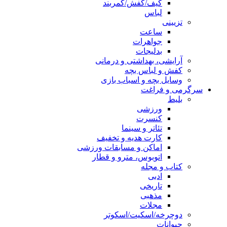
کیف/کفش/کمربند
لباس
تزیینی
ساعت
جواهرات
بدلیجات
آرایشی، بهداشتی و درمانی
کفش و لباس بچه
وسایل بچه و اسباب بازی
سرگرمی و فراغت
بلیط
ورزشی
کنسرت
تئاتر و سینما
کارت هدیه و تخفیف
اماکن و مسابقات ورزشی
اتوبوس، مترو و قطار
کتاب و مجله
ادبی
تاریخی
مذهبی
مجلات
دوچرخه/اسکیت/اسکوتر
حیوانات