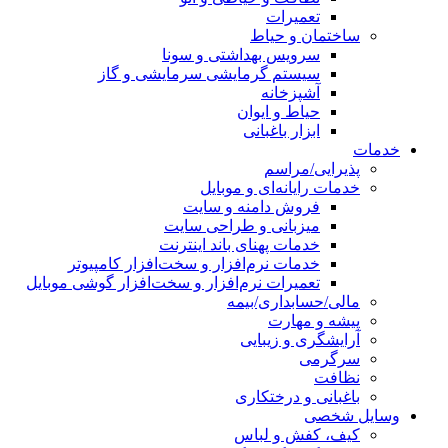
تعمیرات
ساختمان و حیاط
سرویس بهداشتی و سونا
سیستم گرمایشی سرمایشی و گاز
آشپزخانه
حیاط و ایوان
ابزار باغبانی
خدمات
پذیرایی/مراسم
خدمات رایانه‌ای و موبایل
فروش دامنه و سایت
میزبانی و طراحی سایت
خدمات پهنای باند اینترنت
خدمات نرم‌افزار و سخت‌افزار کامپیوتر
تعمیرات نرم‌افزار و سخت‌افزار گوشی موبایل
مالی/حسابداری/بیمه
پیشه و مهارت
آرایشگری و زیبایی
سرگرمی
نظافت
باغبانی و درختکاری
وسایل شخصی
کیف، کفش و لباس