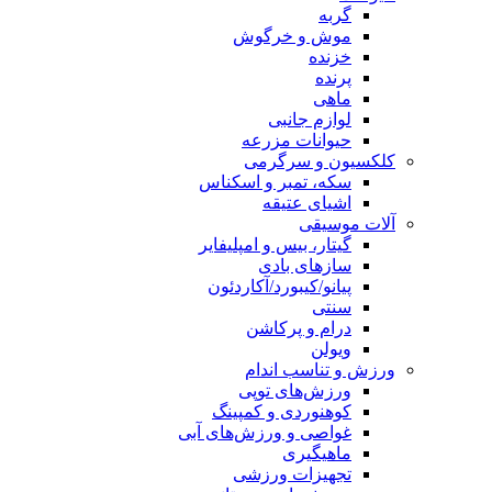
گربه
موش و خرگوش
خزنده
پرنده
ماهی
لوازم جانبی
حیوانات مزرعه
کلکسیون و سرگرمی
سکه، تمبر و اسکناس
اشیای عتیقه
آلات موسیقی
گیتار، بیس و امپلیفایر
سازهای بادی
پیانو/کیبورد/آکاردئون
سنتی
درام و پرکاشن
ویولن
ورزش و تناسب اندام
ورزش‌های توپی
کوهنوردی و کمپینگ
غواصی و ورزش‌های آبی
ماهیگیری
تجهیزات ورزشی