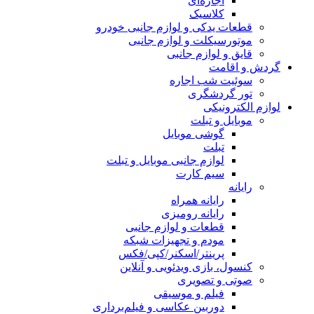
اجاره‌ای
کلاسیک
قطعات یدکی و لوازم جانبی خودرو
موتورسیکلت و لوازم جانبی
قایق و لوازم جانبی
گردش و اقامت
سوئیت شب اجاره
تور گردشگری
لوازم الکترونیکی
موبایل و تبلت
گوشی موبایل
تبلت
لوازم جانبی موبایل و تبلت
سیم کارت
رایانه
رایانه همراه
رایانه رومیزی
قطعات و لوازم جانبی
مودم و تجهیزات شبکه
پرینتر/اسکنر/کپی/فکس
کنسول، بازی‌ ویدئویی و آنلاین
صوتی و تصویری
فیلم و موسیقی
دوربین عکاسی و فیلم‌برداری