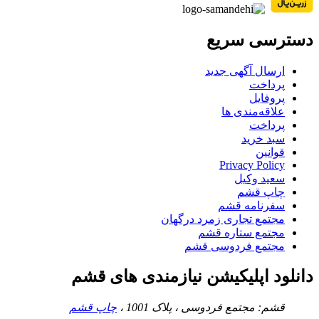
دسترسی سریع
ارسال آگهی جدید
پرداخت
پروفایل
علاقه‌مندی ها
پرداخت
سبد خرید
قوانین
Privacy Policy
سعید وکیل
چاپ قشم
سفرنامه قشم
مجتمع تجاری زمرد درگهان
مجتمع ستاره قشم
مجتمع فردوسی قشم
دانلود اپلیکیشن نیازمندی های قشم
قشم: مجتمع فردوسی ، پلاک 1001 ،
چاپ قشم