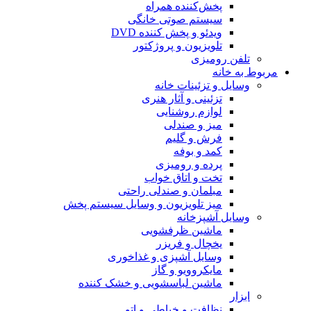
پخش‌کننده همراه
سیستم صوتی خانگی
ویدئو و پخش کننده DVD
تلویزیون و پروژکتور
تلفن رومیزی
مربوط به خانه
وسایل و تزئینات خانه
تزئینی و آثار هنری
لوازم روشنایی
میز و صندلی
فرش و گلیم
کمد و بوفه
پرده و رومیزی
تخت و اتاق خواب
مبلمان و صندلی راحتی
میز تلویزیون و وسایل سیستم پخش
وسایل آشپزخانه
ماشین ظرفشویی
یخچال و فریزر
وسایل آشپزی و غذاخوری
مایکروویو و گاز
ماشین لباسشویی و خشک کننده
ابزار
نظافت و خیاطی و اتو