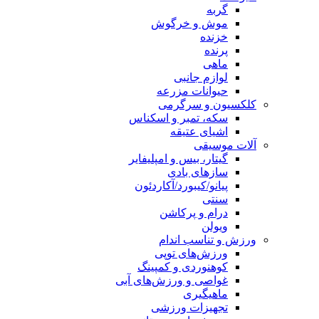
گربه
موش و خرگوش
خزنده
پرنده
ماهی
لوازم جانبی
حیوانات مزرعه
کلکسیون و سرگرمی
سکه، تمبر و اسکناس
اشیای عتیقه
آلات موسیقی
گیتار، بیس و امپلیفایر
سازهای بادی
پیانو/کیبورد/آکاردئون
سنتی
درام و پرکاشن
ویولن
ورزش و تناسب اندام
ورزش‌های توپی
کوهنوردی و کمپینگ
غواصی و ورزش‌های آبی
ماهیگیری
تجهیزات ورزشی