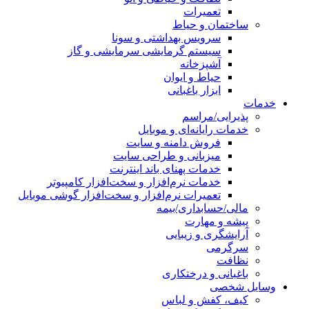
تعمیرات
ساختمان و حیاط
سرویس بهداشتی و سونا
سیستم گرمایشی سرمایشی و گاز
آشپزخانه
حیاط و ایوان
ابزار باغبانی
خدمات
پذیرایی/مراسم
خدمات رایانه‌ای و موبایل
فروش دامنه و سایت
میزبانی و طراحی سایت
خدمات پهنای باند اینترنت
خدمات نرم‌افزار و سخت‌افزار کامپیوتر
تعمیرات نرم‌افزار و سخت‌افزار گوشی موبایل
مالی/حسابداری/بیمه
پیشه و مهارت
آرایشگری و زیبایی
سرگرمی
نظافت
باغبانی و درختکاری
وسایل شخصی
کیف، کفش و لباس