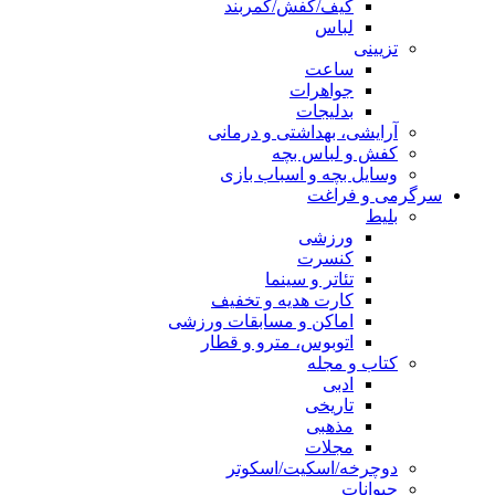
کیف/کفش/کمربند
لباس
تزیینی
ساعت
جواهرات
بدلیجات
آرایشی، بهداشتی و درمانی
کفش و لباس بچه
وسایل بچه و اسباب بازی
سرگرمی و فراغت
بلیط
ورزشی
کنسرت
تئاتر و سینما
کارت هدیه و تخفیف
اماکن و مسابقات ورزشی
اتوبوس، مترو و قطار
کتاب و مجله
ادبی
تاریخی
مذهبی
مجلات
دوچرخه/اسکیت/اسکوتر
حیوانات