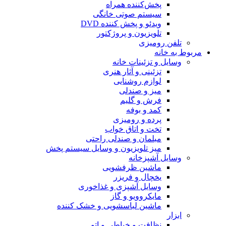
پخش‌کننده همراه
سیستم صوتی خانگی
ویدئو و پخش کننده DVD
تلویزیون و پروژکتور
تلفن رومیزی
مربوط به خانه
وسایل و تزئینات خانه
تزئینی و آثار هنری
لوازم روشنایی
میز و صندلی
فرش و گلیم
کمد و بوفه
پرده و رومیزی
تخت و اتاق خواب
مبلمان و صندلی راحتی
میز تلویزیون و وسایل سیستم پخش
وسایل آشپزخانه
ماشین ظرفشویی
یخچال و فریزر
وسایل آشپزی و غذاخوری
مایکروویو و گاز
ماشین لباسشویی و خشک کننده
ابزار
نظافت و خیاطی و اتو