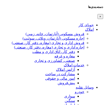
دسته‌بندی‌ها
×
جویای کار
املاک
فروش مسکونی (آپارتمان، خانه، زمین)
اجاره مسکونی (آپارتمان، ویلائی، سوئیت)
فروش اداری و تجاری (مغازه، دفتر کار، صنعتی)
اجاره اداری و تجاری (مغازه، دفتر کار، صنعتی)
دفتر کار، اتاق اداری و مطب
مغازه و غرفه
صنعتی،‌ کشاورزی و تجاری
خدمات املاک
آژانس املاک
مشارکت در ساخت
امور مالی و حقوقی
پیش‌فروش
وسایل نقلیه
خودرو
سواری
سنگین