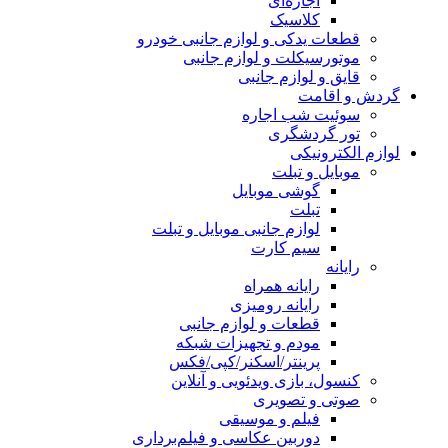
اجاره‌ای
کلاسیک
قطعات یدکی و لوازم جانبی خودرو
موتورسیکلت و لوازم جانبی
قایق و لوازم جانبی
گردش و اقامت
سوئیت شب اجاره
تور گردشگری
لوازم الکترونیکی
موبایل و تبلت
گوشی موبایل
تبلت
لوازم جانبی موبایل و تبلت
سیم کارت
رایانه
رایانه همراه
رایانه رومیزی
قطعات و لوازم جانبی
مودم و تجهیزات شبکه
پرینتر/اسکنر/کپی/فکس
کنسول، بازی‌ ویدئویی و آنلاین
صوتی و تصویری
فیلم و موسیقی
دوربین عکاسی و فیلم‌برداری