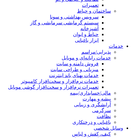
تعمیرات
ساختمان و حیاط
سرویس بهداشتی و سونا
سیستم گرمایشی سرمایشی و گاز
آشپزخانه
حیاط و ایوان
ابزار باغبانی
خدمات
پذیرایی/مراسم
خدمات رایانه‌ای و موبایل
فروش دامنه و سایت
میزبانی و طراحی سایت
خدمات پهنای باند اینترنت
خدمات نرم‌افزار و سخت‌افزار کامپیوتر
تعمیرات نرم‌افزار و سخت‌افزار گوشی موبایل
مالی/حسابداری/بیمه
پیشه و مهارت
آرایشگری و زیبایی
سرگرمی
نظافت
باغبانی و درختکاری
وسایل شخصی
کیف، کفش و لباس