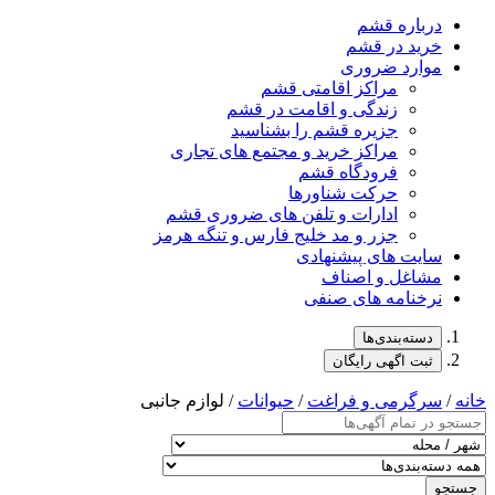
درباره قشم
خرید در قشم
موارد ضروری
مراکز اقامتی قشم
زندگی و اقامت در قشم
جزیره قشم را بشناسید
مراکز خرید و مجتمع های تجاری
فرودگاه قشم
حرکت شناورها
ادارات و تلفن های ضروری قشم
جزر و مد خلیج فارس و تنگه هرمز
سایت های پیشنهادی
مشاغل و اصناف
نرخنامه های صنفی
دسته‌بندی‌ها
ثبت اگهی رایگان
خانه
/
سرگرمی و فراغت
/
حیوانات
/ لوازم جانبی
جستجو