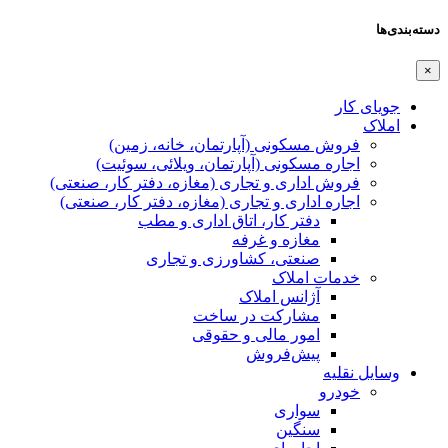
دسته‌بندی‌ها
×
جویای کار
املاک
فروش مسکونی (آپارتمان، خانه، زمین)
اجاره مسکونی (آپارتمان، ویلائی، سوئیت)
فروش اداری و تجاری (مغازه، دفتر کار، صنعتی)
اجاره اداری و تجاری (مغازه، دفتر کار، صنعتی)
دفتر کار، اتاق اداری و مطب
مغازه و غرفه
صنعتی،‌ کشاورزی و تجاری
خدمات املاک
آژانس املاک
مشارکت در ساخت
امور مالی و حقوقی
پیش‌فروش
وسایل نقلیه
خودرو
سواری
سنگین