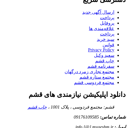
ارسال آگهی جدید
پرداخت
پروفایل
علاقه‌مندی ها
پرداخت
سبد خرید
قوانین
Privacy Policy
سعید وکیل
چاپ قشم
سفرنامه قشم
مجتمع تجاری زمرد درگهان
مجتمع ستاره قشم
مجتمع فردوسی قشم
دانلود اپلیکیشن نیازمندی های قشم
قشم: مجتمع فردوسی ، پلاک 1001 ،
چاپ قشم
شماره تماس:
09176109585
ایمیل:
info [@] myqeshm.ir