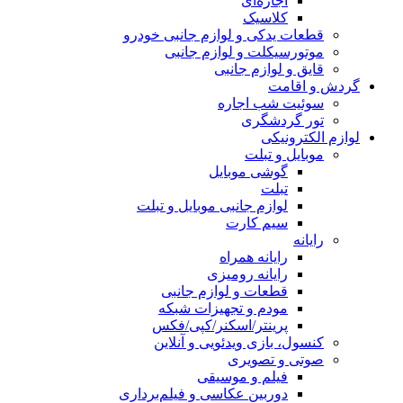
اجاره‌ای
کلاسیک
قطعات یدکی و لوازم جانبی خودرو
موتورسیکلت و لوازم جانبی
قایق و لوازم جانبی
گردش و اقامت
سوئیت شب اجاره
تور گردشگری
لوازم الکترونیکی
موبایل و تبلت
گوشی موبایل
تبلت
لوازم جانبی موبایل و تبلت
سیم کارت
رایانه
رایانه همراه
رایانه رومیزی
قطعات و لوازم جانبی
مودم و تجهیزات شبکه
پرینتر/اسکنر/کپی/فکس
کنسول، بازی‌ ویدئویی و آنلاین
صوتی و تصویری
فیلم و موسیقی
دوربین عکاسی و فیلم‌برداری