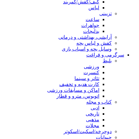
کیف/کفش/کمربند
لباس
تزیینی
ساعت
جواهرات
بدلیجات
آرایشی، بهداشتی و درمانی
کفش و لباس بچه
وسایل بچه و اسباب بازی
سرگرمی و فراغت
بلیط
ورزشی
کنسرت
تئاتر و سینما
کارت هدیه و تخفیف
اماکن و مسابقات ورزشی
اتوبوس، مترو و قطار
کتاب و مجله
ادبی
تاریخی
مذهبی
مجلات
دوچرخه/اسکیت/اسکوتر
حیوانات