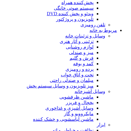
پخش‌کننده همراه
سیستم صوتی خانگی
ویدئو و پخش کننده DVD
تلویزیون و پروژکتور
تلفن رومیزی
مربوط به خانه
وسایل و تزئینات خانه
تزئینی و آثار هنری
لوازم روشنایی
میز و صندلی
فرش و گلیم
کمد و بوفه
پرده و رومیزی
تخت و اتاق خواب
مبلمان و صندلی راحتی
میز تلویزیون و وسایل سیستم پخش
وسایل آشپزخانه
ماشین ظرفشویی
یخچال و فریزر
وسایل آشپزی و غذاخوری
مایکروویو و گاز
ماشین لباسشویی و خشک کننده
ابزار
نظافت و خیاطی و اتو