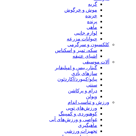
گربه
موش و خرگوش
خزنده
پرنده
ماهی
لوازم جانبی
حیوانات مزرعه
کلکسیون و سرگرمی
سکه، تمبر و اسکناس
اشیای عتیقه
آلات موسیقی
گیتار، بیس و امپلیفایر
سازهای بادی
پیانو/کیبورد/آکاردئون
سنتی
درام و پرکاشن
ویولن
ورزش و تناسب اندام
ورزش‌های توپی
کوهنوردی و کمپینگ
غواصی و ورزش‌های آبی
ماهیگیری
تجهیزات ورزشی