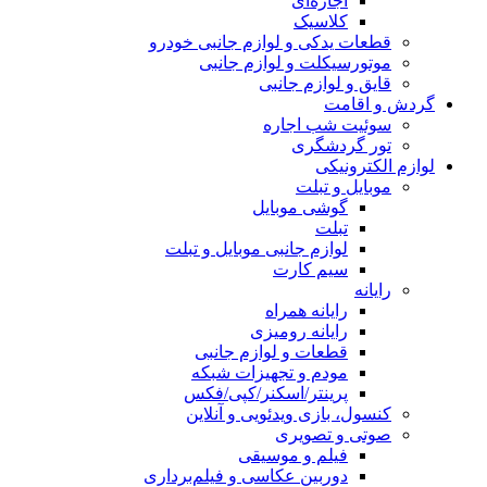
اجاره‌ای
کلاسیک
قطعات یدکی و لوازم جانبی خودرو
موتورسیکلت و لوازم جانبی
قایق و لوازم جانبی
گردش و اقامت
سوئیت شب اجاره
تور گردشگری
لوازم الکترونیکی
موبایل و تبلت
گوشی موبایل
تبلت
لوازم جانبی موبایل و تبلت
سیم کارت
رایانه
رایانه همراه
رایانه رومیزی
قطعات و لوازم جانبی
مودم و تجهیزات شبکه
پرینتر/اسکنر/کپی/فکس
کنسول، بازی‌ ویدئویی و آنلاین
صوتی و تصویری
فیلم و موسیقی
دوربین عکاسی و فیلم‌برداری