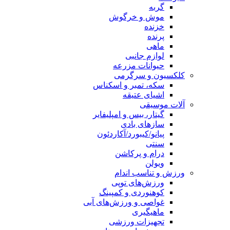
گربه
موش و خرگوش
خزنده
پرنده
ماهی
لوازم جانبی
حیوانات مزرعه
کلکسیون و سرگرمی
سکه، تمبر و اسکناس
اشیای عتیقه
آلات موسیقی
گیتار، بیس و امپلیفایر
سازهای بادی
پیانو/کیبورد/آکاردئون
سنتی
درام و پرکاشن
ویولن
ورزش و تناسب اندام
ورزش‌های توپی
کوهنوردی و کمپینگ
غواصی و ورزش‌های آبی
ماهیگیری
تجهیزات ورزشی