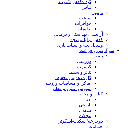
کیف/کفش/کمربند
لباس
تزیینی
ساعت
جواهرات
بدلیجات
آرایشی، بهداشتی و درمانی
کفش و لباس بچه
وسایل بچه و اسباب بازی
سرگرمی و فراغت
بلیط
ورزشی
کنسرت
تئاتر و سینما
کارت هدیه و تخفیف
اماکن و مسابقات ورزشی
اتوبوس، مترو و قطار
کتاب و مجله
ادبی
تاریخی
مذهبی
مجلات
دوچرخه/اسکیت/اسکوتر
حیوانات