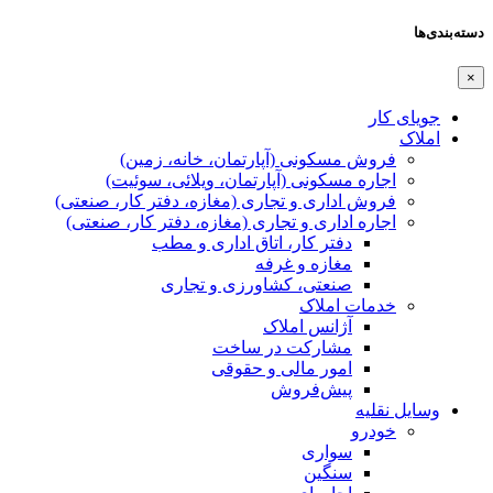
دسته‌بندی‌ها
×
جویای کار
املاک
فروش مسکونی (آپارتمان، خانه، زمین)
اجاره مسکونی (آپارتمان، ویلائی، سوئیت)
فروش اداری و تجاری (مغازه، دفتر کار، صنعتی)
اجاره اداری و تجاری (مغازه، دفتر کار، صنعتی)
دفتر کار، اتاق اداری و مطب
مغازه و غرفه
صنعتی،‌ کشاورزی و تجاری
خدمات املاک
آژانس املاک
مشارکت در ساخت
امور مالی و حقوقی
پیش‌فروش
وسایل نقلیه
خودرو
سواری
سنگین