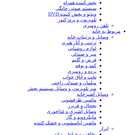
پخش‌کننده همراه
سیستم صوتی خانگی
ویدئو و پخش کننده DVD
تلویزیون و پروژکتور
تلفن رومیزی
مربوط به خانه
وسایل و تزئینات خانه
تزئینی و آثار هنری
لوازم روشنایی
میز و صندلی
فرش و گلیم
کمد و بوفه
پرده و رومیزی
تخت و اتاق خواب
مبلمان و صندلی راحتی
میز تلویزیون و وسایل سیستم پخش
وسایل آشپزخانه
ماشین ظرفشویی
یخچال و فریزر
وسایل آشپزی و غذاخوری
مایکروویو و گاز
ماشین لباسشویی و خشک کننده
ابزار
نظافت و خیاطی و اتو