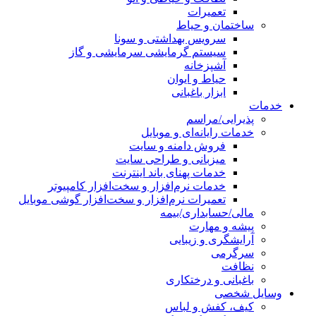
تعمیرات
ساختمان و حیاط
سرویس بهداشتی و سونا
سیستم گرمایشی سرمایشی و گاز
آشپزخانه
حیاط و ایوان
ابزار باغبانی
خدمات
پذیرایی/مراسم
خدمات رایانه‌ای و موبایل
فروش دامنه و سایت
میزبانی و طراحی سایت
خدمات پهنای باند اینترنت
خدمات نرم‌افزار و سخت‌افزار کامپیوتر
تعمیرات نرم‌افزار و سخت‌افزار گوشی موبایل
مالی/حسابداری/بیمه
پیشه و مهارت
آرایشگری و زیبایی
سرگرمی
نظافت
باغبانی و درختکاری
وسایل شخصی
کیف، کفش و لباس