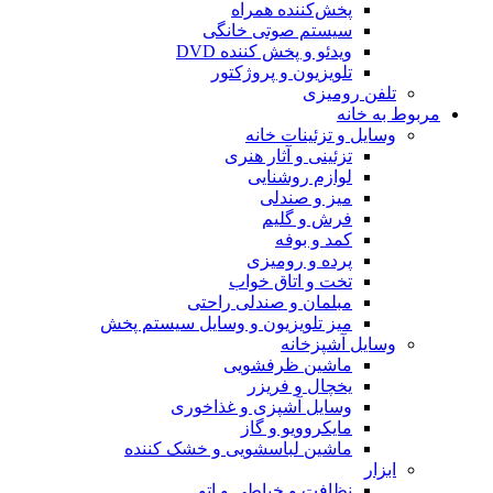
پخش‌کننده همراه
سیستم صوتی خانگی
ویدئو و پخش کننده DVD
تلویزیون و پروژکتور
تلفن رومیزی
مربوط به خانه
وسایل و تزئینات خانه
تزئینی و آثار هنری
لوازم روشنایی
میز و صندلی
فرش و گلیم
کمد و بوفه
پرده و رومیزی
تخت و اتاق خواب
مبلمان و صندلی راحتی
میز تلویزیون و وسایل سیستم پخش
وسایل آشپزخانه
ماشین ظرفشویی
یخچال و فریزر
وسایل آشپزی و غذاخوری
مایکروویو و گاز
ماشین لباسشویی و خشک کننده
ابزار
نظافت و خیاطی و اتو