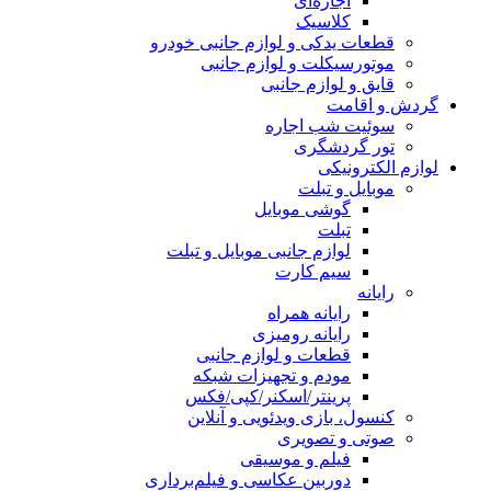
اجاره‌ای
کلاسیک
قطعات یدکی و لوازم جانبی خودرو
موتورسیکلت و لوازم جانبی
قایق و لوازم جانبی
گردش و اقامت
سوئیت شب اجاره
تور گردشگری
لوازم الکترونیکی
موبایل و تبلت
گوشی موبایل
تبلت
لوازم جانبی موبایل و تبلت
سیم کارت
رایانه
رایانه همراه
رایانه رومیزی
قطعات و لوازم جانبی
مودم و تجهیزات شبکه
پرینتر/اسکنر/کپی/فکس
کنسول، بازی‌ ویدئویی و آنلاین
صوتی و تصویری
فیلم و موسیقی
دوربین عکاسی و فیلم‌برداری