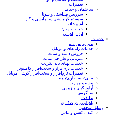
تعمیرات
ساختمان و حیاط
سرویس بهداشتی و سونا
سیستم گرمایشی سرمایشی و گاز
آشپزخانه
حیاط و ایوان
ابزار باغبانی
خدمات
پذیرایی/مراسم
خدمات رایانه‌ای و موبایل
فروش دامنه و سایت
میزبانی و طراحی سایت
خدمات پهنای باند اینترنت
خدمات نرم‌افزار و سخت‌افزار کامپیوتر
تعمیرات نرم‌افزار و سخت‌افزار گوشی موبایل
مالی/حسابداری/بیمه
پیشه و مهارت
آرایشگری و زیبایی
سرگرمی
نظافت
باغبانی و درختکاری
وسایل شخصی
کیف، کفش و لباس