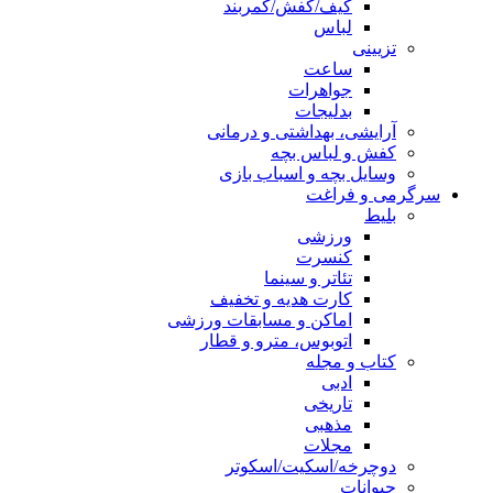
کیف/کفش/کمربند
لباس
تزیینی
ساعت
جواهرات
بدلیجات
آرایشی، بهداشتی و درمانی
کفش و لباس بچه
وسایل بچه و اسباب بازی
سرگرمی و فراغت
بلیط
ورزشی
کنسرت
تئاتر و سینما
کارت هدیه و تخفیف
اماکن و مسابقات ورزشی
اتوبوس، مترو و قطار
کتاب و مجله
ادبی
تاریخی
مذهبی
مجلات
دوچرخه/اسکیت/اسکوتر
حیوانات