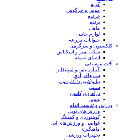
گربه
موش و خرگوش
خزنده
پرنده
ماهی
لوازم جانبی
حیوانات مزرعه
کلکسیون و سرگرمی
سکه، تمبر و اسکناس
اشیای عتیقه
آلات موسیقی
گیتار، بیس و امپلیفایر
سازهای بادی
پیانو/کیبورد/آکاردئون
سنتی
درام و پرکاشن
ویولن
ورزش و تناسب اندام
ورزش‌های توپی
کوهنوردی و کمپینگ
غواصی و ورزش‌های آبی
ماهیگیری
تجهیزات ورزشی