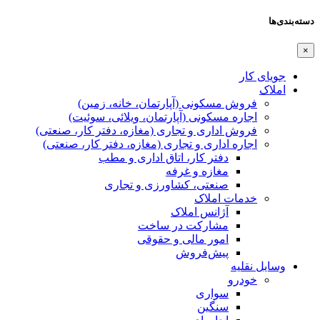
دسته‌بندی‌ها
×
جویای کار
املاک
فروش مسکونی (آپارتمان، خانه، زمین)
اجاره مسکونی (آپارتمان، ویلائی، سوئیت)
فروش اداری و تجاری (مغازه، دفتر کار، صنعتی)
اجاره اداری و تجاری (مغازه، دفتر کار، صنعتی)
دفتر کار، اتاق اداری و مطب
مغازه و غرفه
صنعتی،‌ کشاورزی و تجاری
خدمات املاک
آژانس املاک
مشارکت در ساخت
امور مالی و حقوقی
پیش‌فروش
وسایل نقلیه
خودرو
سواری
سنگین