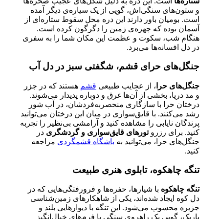
ستاره‌ها
است. این دره به دلیل شکل‌های عجیب صخره‌ها
و ستون‌های سنگی‌اش، گویی از یک سیاره‌ی دیگر آمده
است. بومیان باور دارند این دره محل سقوط ستاره‌ای از
آسمان بوده که چهره‌ی زمین را دگرگون کرده است.
هنگام شب، سکوت و عظمت این مکان شما را به سفری
در دل افسانه‌ها می‌برد.
جنگل‌های حرای قشم، شگفتی سبز در دل آب
جنگل‌های حرا
، از عجایب طبیعی
قشم
هستند که در جزر
و مد دریا، بخشی از آن‌ها غرق و دوباره پدیدار می‌شوند.
درختان حرا با سازگاری منحصربه‌فردشان، در آب شور
رشد می‌کنند. با قایق‌سواری در میان این درختان می‌توانید
پرندگان نایابی را مشاهده کنید و آرامشی بی‌نظیر را تجربه
کنید. برای رزرو
تورهای قایق‌سواری و گردشگری
در
جنگل‌های حرا، می‌توانید به
باشگاه قشمگردی
مراجعه
کنید.
تنگه چاهکوه، تابلوی هنری طبیعت
تنگه چاهکوه
با شیارها، حفره‌ها و فرورفتگی‌هایی که در
دل کوه ایجاد شده‌اند، یکی از شاهکارهای زمین‌شناسی
جزیره محسوب می‌شود. این تنگه با دیوارهایی بلند و
باریک، گویی یک راهروی سنگی با فرم‌های خیال‌انگیز