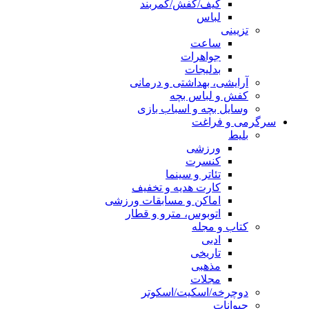
کیف/کفش/کمربند
لباس
تزیینی
ساعت
جواهرات
بدلیجات
آرایشی، بهداشتی و درمانی
کفش و لباس بچه
وسایل بچه و اسباب بازی
سرگرمی و فراغت
بلیط
ورزشی
کنسرت
تئاتر و سینما
کارت هدیه و تخفیف
اماکن و مسابقات ورزشی
اتوبوس، مترو و قطار
کتاب و مجله
ادبی
تاریخی
مذهبی
مجلات
دوچرخه/اسکیت/اسکوتر
حیوانات