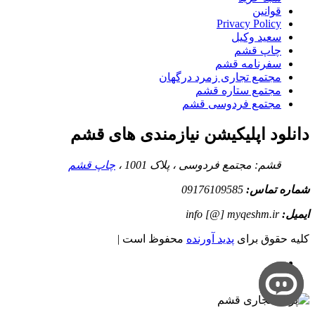
قوانین
Privacy Policy
سعید وکیل
چاپ قشم
سفرنامه قشم
مجتمع تجاری زمرد درگهان
مجتمع ستاره قشم
مجتمع فردوسی قشم
دانلود اپلیکیشن نیازمندی های قشم
قشم: مجتمع فردوسی ، پلاک 1001 ،
چاپ قشم
شماره تماس:
09176109585
ایمیل:
info [@] myqeshm.ir
کلیه حقوق برای
پدید آورنده
محفوظ است |