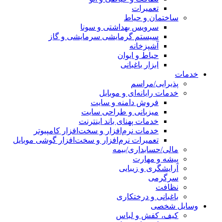
تعمیرات
ساختمان و حیاط
سرویس بهداشتی و سونا
سیستم گرمایشی سرمایشی و گاز
آشپزخانه
حیاط و ایوان
ابزار باغبانی
خدمات
پذیرایی/مراسم
خدمات رایانه‌ای و موبایل
فروش دامنه و سایت
میزبانی و طراحی سایت
خدمات پهنای باند اینترنت
خدمات نرم‌افزار و سخت‌افزار کامپیوتر
تعمیرات نرم‌افزار و سخت‌افزار گوشی موبایل
مالی/حسابداری/بیمه
پیشه و مهارت
آرایشگری و زیبایی
سرگرمی
نظافت
باغبانی و درختکاری
وسایل شخصی
کیف، کفش و لباس