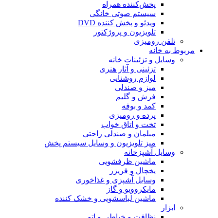
پخش‌کننده همراه
سیستم صوتی خانگی
ویدئو و پخش کننده DVD
تلویزیون و پروژکتور
تلفن رومیزی
مربوط به خانه
وسایل و تزئینات خانه
تزئینی و آثار هنری
لوازم روشنایی
میز و صندلی
فرش و گلیم
کمد و بوفه
پرده و رومیزی
تخت و اتاق خواب
مبلمان و صندلی راحتی
میز تلویزیون و وسایل سیستم پخش
وسایل آشپزخانه
ماشین ظرفشویی
یخچال و فریزر
وسایل آشپزی و غذاخوری
مایکروویو و گاز
ماشین لباسشویی و خشک کننده
ابزار
نظافت و خیاطی و اتو