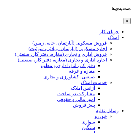
دسته‌بندی‌ها
×
جویای کار
املاک
فروش مسکونی (آپارتمان، خانه، زمین)
اجاره مسکونی (آپارتمان، ویلائی، سوئیت)
فروش اداری و تجاری (مغازه، دفتر کار، صنعتی)
اجاره اداری و تجاری (مغازه، دفتر کار، صنعتی)
دفتر کار، اتاق اداری و مطب
مغازه و غرفه
صنعتی،‌ کشاورزی و تجاری
خدمات املاک
آژانس املاک
مشارکت در ساخت
امور مالی و حقوقی
پیش‌فروش
وسایل نقلیه
خودرو
سواری
سنگین