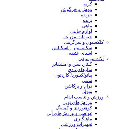
گربه
موش و خرگوش
خزنده
پرنده
ماهی
لوازم جانبی
حیوانات مزرعه
کلکسیون و سرگرمی
سکه، تمبر و اسکناس
اشیای عتیقه
آلات موسیقی
گیتار، بیس و امپلیفایر
سازهای بادی
پیانو/کیبورد/آکاردئون
سنتی
درام و پرکاشن
ویولن
ورزش و تناسب اندام
ورزش‌های توپی
کوهنوردی و کمپینگ
غواصی و ورزش‌های آبی
ماهیگیری
تجهیزات ورزشی