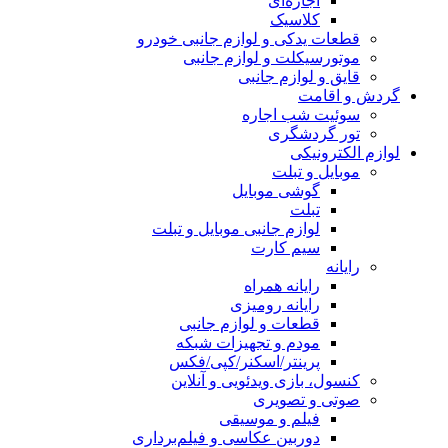
اجاره‌ای
کلاسیک
قطعات یدکی و لوازم جانبی خودرو
موتورسیکلت و لوازم جانبی
قایق و لوازم جانبی
گردش و اقامت
سوئیت شب اجاره
تور گردشگری
لوازم الکترونیکی
موبایل و تبلت
گوشی موبایل
تبلت
لوازم جانبی موبایل و تبلت
سیم کارت
رایانه
رایانه همراه
رایانه رومیزی
قطعات و لوازم جانبی
مودم و تجهیزات شبکه
پرینتر/اسکنر/کپی/فکس
کنسول، بازی‌ ویدئویی و آنلاین
صوتی و تصویری
فیلم و موسیقی
دوربین عکاسی و فیلم‌برداری