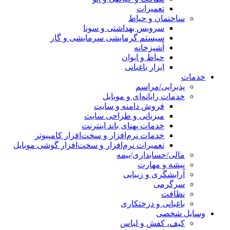
تعمیرات
ساختمان و حیاط
سرویس بهداشتی و سونا
سیستم گرمایشی سرمایشی و گاز
آشپزخانه
حیاط و ایوان
ابزار باغبانی
خدمات
پذیرایی/مراسم
خدمات رایانه‌ای و موبایل
فروش دامنه و سایت
میزبانی و طراحی سایت
خدمات پهنای باند اینترنت
خدمات نرم‌افزار و سخت‌افزار کامپیوتر
تعمیرات نرم‌افزار و سخت‌افزار گوشی موبایل
مالی/حسابداری/بیمه
پیشه و مهارت
آرایشگری و زیبایی
سرگرمی
نظافت
باغبانی و درختکاری
وسایل شخصی
کیف، کفش و لباس