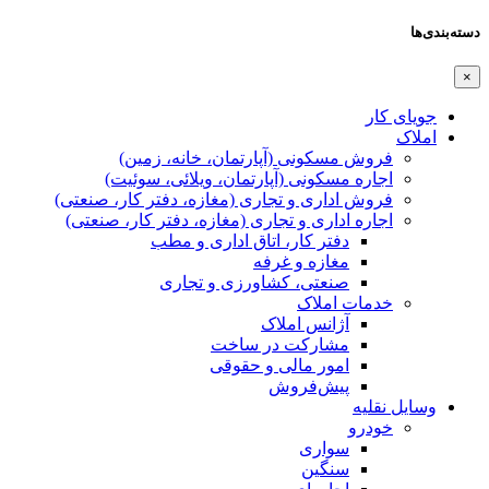
دسته‌بندی‌ها
×
جویای کار
املاک
فروش مسکونی (آپارتمان، خانه، زمین)
اجاره مسکونی (آپارتمان، ویلائی، سوئیت)
فروش اداری و تجاری (مغازه، دفتر کار، صنعتی)
اجاره اداری و تجاری (مغازه، دفتر کار، صنعتی)
دفتر کار، اتاق اداری و مطب
مغازه و غرفه
صنعتی،‌ کشاورزی و تجاری
خدمات املاک
آژانس املاک
مشارکت در ساخت
امور مالی و حقوقی
پیش‌فروش
وسایل نقلیه
خودرو
سواری
سنگین