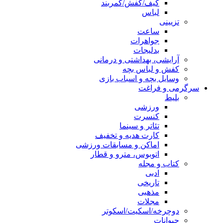
کیف/کفش/کمربند
لباس
تزیینی
ساعت
جواهرات
بدلیجات
آرایشی، بهداشتی و درمانی
کفش و لباس بچه
وسایل بچه و اسباب بازی
سرگرمی و فراغت
بلیط
ورزشی
کنسرت
تئاتر و سینما
کارت هدیه و تخفیف
اماکن و مسابقات ورزشی
اتوبوس، مترو و قطار
کتاب و مجله
ادبی
تاریخی
مذهبی
مجلات
دوچرخه/اسکیت/اسکوتر
حیوانات