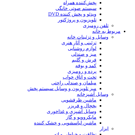
پخش‌کننده همراه
سیستم صوتی خانگی
ویدئو و پخش کننده DVD
تلویزیون و پروژکتور
تلفن رومیزی
مربوط به خانه
وسایل و تزئینات خانه
تزئینی و آثار هنری
لوازم روشنایی
میز و صندلی
فرش و گلیم
کمد و بوفه
پرده و رومیزی
تخت و اتاق خواب
مبلمان و صندلی راحتی
میز تلویزیون و وسایل سیستم پخش
وسایل آشپزخانه
ماشین ظرفشویی
یخچال و فریزر
وسایل آشپزی و غذاخوری
مایکروویو و گاز
ماشین لباسشویی و خشک کننده
ابزار
نظافت و خیاطی و اتو