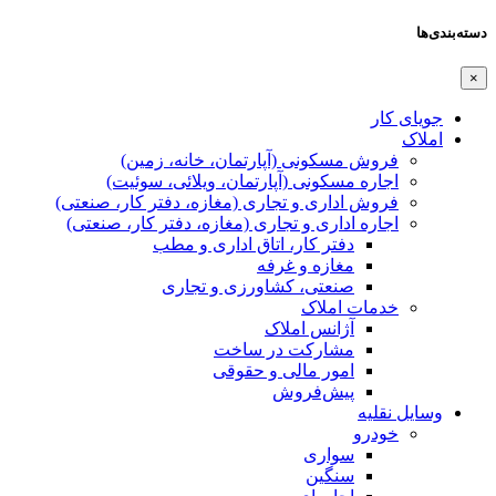
دسته‌بندی‌ها
×
جویای کار
املاک
فروش مسکونی (آپارتمان، خانه، زمین)
اجاره مسکونی (آپارتمان، ویلائی، سوئیت)
فروش اداری و تجاری (مغازه، دفتر کار، صنعتی)
اجاره اداری و تجاری (مغازه، دفتر کار، صنعتی)
دفتر کار، اتاق اداری و مطب
مغازه و غرفه
صنعتی،‌ کشاورزی و تجاری
خدمات املاک
آژانس املاک
مشارکت در ساخت
امور مالی و حقوقی
پیش‌فروش
وسایل نقلیه
خودرو
سواری
سنگین