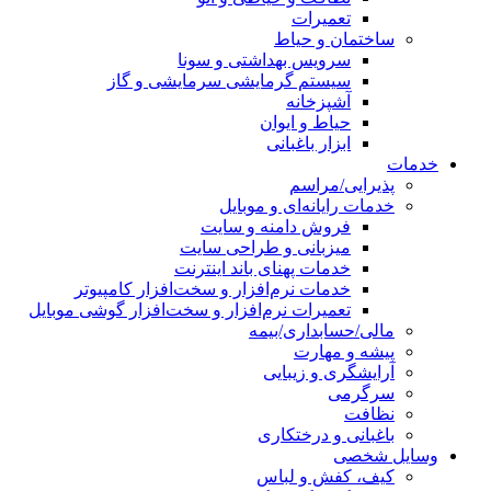
تعمیرات
ساختمان و حیاط
سرویس بهداشتی و سونا
سیستم گرمایشی سرمایشی و گاز
آشپزخانه
حیاط و ایوان
ابزار باغبانی
خدمات
پذیرایی/مراسم
خدمات رایانه‌ای و موبایل
فروش دامنه و سایت
میزبانی و طراحی سایت
خدمات پهنای باند اینترنت
خدمات نرم‌افزار و سخت‌افزار کامپیوتر
تعمیرات نرم‌افزار و سخت‌افزار گوشی موبایل
مالی/حسابداری/بیمه
پیشه و مهارت
آرایشگری و زیبایی
سرگرمی
نظافت
باغبانی و درختکاری
وسایل شخصی
کیف، کفش و لباس