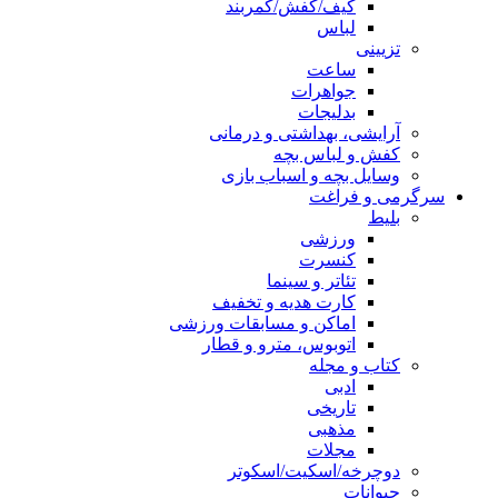
کیف/کفش/کمربند
لباس
تزیینی
ساعت
جواهرات
بدلیجات
آرایشی، بهداشتی و درمانی
کفش و لباس بچه
وسایل بچه و اسباب بازی
سرگرمی و فراغت
بلیط
ورزشی
کنسرت
تئاتر و سینما
کارت هدیه و تخفیف
اماکن و مسابقات ورزشی
اتوبوس، مترو و قطار
کتاب و مجله
ادبی
تاریخی
مذهبی
مجلات
دوچرخه/اسکیت/اسکوتر
حیوانات