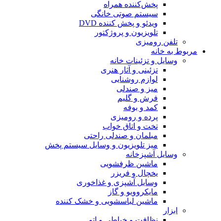
پخش‌کننده همراه
سیستم صوتی خانگی
ویدئو و پخش کننده DVD
تلویزیون و پروژکتور
تلفن رومیزی
مربوط به خانه
وسایل و تزئینات خانه
تزئینی و آثار هنری
لوازم روشنایی
میز و صندلی
فرش و گلیم
کمد و بوفه
پرده و رومیزی
تخت و اتاق خواب
مبلمان و صندلی راحتی
میز تلویزیون و وسایل سیستم پخش
وسایل آشپزخانه
ماشین ظرفشویی
یخچال و فریزر
وسایل آشپزی و غذاخوری
مایکروویو و گاز
ماشین لباسشویی و خشک کننده
ابزار
نظافت و خیاطی و اتو