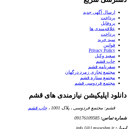
ارسال آگهی جدید
پرداخت
پروفایل
علاقه‌مندی ها
پرداخت
سبد خرید
قوانین
Privacy Policy
سعید وکیل
چاپ قشم
سفرنامه قشم
مجتمع تجاری زمرد درگهان
مجتمع ستاره قشم
مجتمع فردوسی قشم
دانلود اپلیکیشن نیازمندی های قشم
قشم: مجتمع فردوسی ، پلاک 1001 ،
چاپ قشم
شماره تماس:
09176109585
ایمیل:
info [@] myqeshm.ir