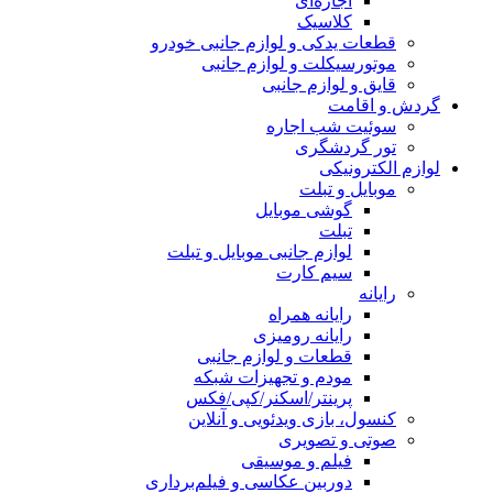
اجاره‌ای
کلاسیک
قطعات یدکی و لوازم جانبی خودرو
موتورسیکلت و لوازم جانبی
قایق و لوازم جانبی
گردش و اقامت
سوئیت شب اجاره
تور گردشگری
لوازم الکترونیکی
موبایل و تبلت
گوشی موبایل
تبلت
لوازم جانبی موبایل و تبلت
سیم کارت
رایانه
رایانه همراه
رایانه رومیزی
قطعات و لوازم جانبی
مودم و تجهیزات شبکه
پرینتر/اسکنر/کپی/فکس
کنسول، بازی‌ ویدئویی و آنلاین
صوتی و تصویری
فیلم و موسیقی
دوربین عکاسی و فیلم‌برداری