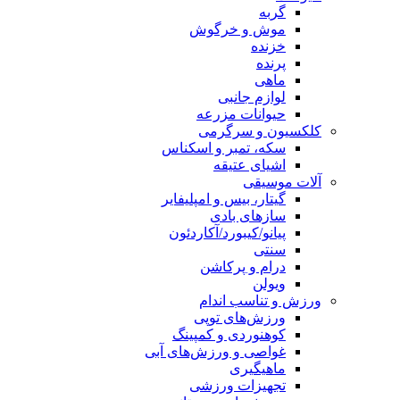
گربه
موش و خرگوش
خزنده
پرنده
ماهی
لوازم جانبی
حیوانات مزرعه
کلکسیون و سرگرمی
سکه، تمبر و اسکناس
اشیای عتیقه
آلات موسیقی
گیتار، بیس و امپلیفایر
سازهای بادی
پیانو/کیبورد/آکاردئون
سنتی
درام و پرکاشن
ویولن
ورزش و تناسب اندام
ورزش‌های توپی
کوهنوردی و کمپینگ
غواصی و ورزش‌های آبی
ماهیگیری
تجهیزات ورزشی