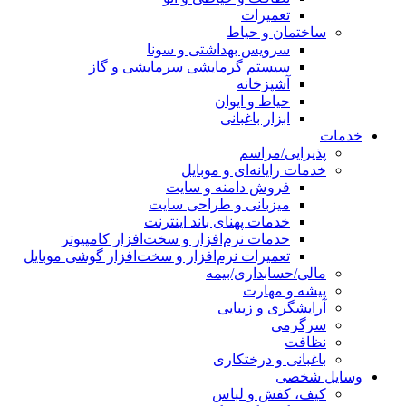
تعمیرات
ساختمان و حیاط
سرویس بهداشتی و سونا
سیستم گرمایشی سرمایشی و گاز
آشپزخانه
حیاط و ایوان
ابزار باغبانی
خدمات
پذیرایی/مراسم
خدمات رایانه‌ای و موبایل
فروش دامنه و سایت
میزبانی و طراحی سایت
خدمات پهنای باند اینترنت
خدمات نرم‌افزار و سخت‌افزار کامپیوتر
تعمیرات نرم‌افزار و سخت‌افزار گوشی موبایل
مالی/حسابداری/بیمه
پیشه و مهارت
آرایشگری و زیبایی
سرگرمی
نظافت
باغبانی و درختکاری
وسایل شخصی
کیف، کفش و لباس