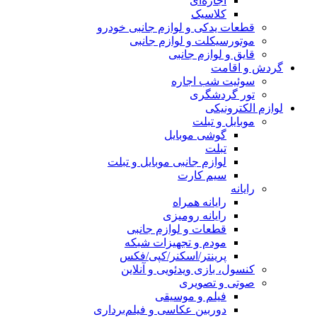
اجاره‌ای
کلاسیک
قطعات یدکی و لوازم جانبی خودرو
موتورسیکلت و لوازم جانبی
قایق و لوازم جانبی
گردش و اقامت
سوئیت شب اجاره
تور گردشگری
لوازم الکترونیکی
موبایل و تبلت
گوشی موبایل
تبلت
لوازم جانبی موبایل و تبلت
سیم کارت
رایانه
رایانه همراه
رایانه رومیزی
قطعات و لوازم جانبی
مودم و تجهیزات شبکه
پرینتر/اسکنر/کپی/فکس
کنسول، بازی‌ ویدئویی و آنلاین
صوتی و تصویری
فیلم و موسیقی
دوربین عکاسی و فیلم‌برداری