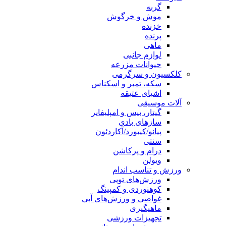
گربه
موش و خرگوش
خزنده
پرنده
ماهی
لوازم جانبی
حیوانات مزرعه
کلکسیون و سرگرمی
سکه، تمبر و اسکناس
اشیای عتیقه
آلات موسیقی
گیتار، بیس و امپلیفایر
سازهای بادی
پیانو/کیبورد/آکاردئون
سنتی
درام و پرکاشن
ویولن
ورزش و تناسب اندام
ورزش‌های توپی
کوهنوردی و کمپینگ
غواصی و ورزش‌های آبی
ماهیگیری
تجهیزات ورزشی