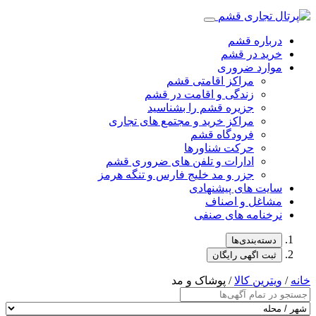
درباره قشم
خرید در قشم
موارد ضروری
مراکز اقامتی قشم
زندگی و اقامت در قشم
جزیره قشم را بشناسید
مراکز خرید و مجتمع های تجاری
فرودگاه قشم
حرکت شناورها
ادارات و تلفن های ضروری قشم
جزر و مد خلیج فارس و تنگه هرمز
سایت های پیشنهادی
مشاغل و اصناف
نرخنامه های صنفی
دسته‌بندی‌ها
ثبت اگهی رایگان
خانه
/
ویترین کالا
/ پوشاک و مد