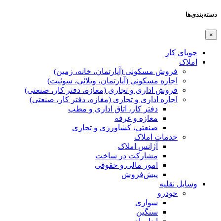
دسته‌بندی‌ها
×
جویای کار
املاک
فروش مسکونی (آپارتمان، خانه، زمین)
اجاره مسکونی (آپارتمان، ویلائی، سوئیت)
فروش اداری و تجاری (مغازه، دفتر کار، صنعتی)
اجاره اداری و تجاری (مغازه، دفتر کار، صنعتی)
دفتر کار، اتاق اداری و مطب
مغازه و غرفه
صنعتی،‌ کشاورزی و تجاری
خدمات املاک
آژانس املاک
مشارکت در ساخت
امور مالی و حقوقی
پیش‌فروش
وسایل نقلیه
خودرو
سواری
سنگین