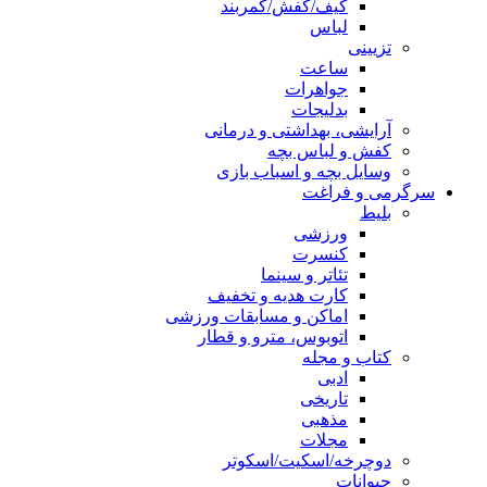
کیف/کفش/کمربند
لباس
تزیینی
ساعت
جواهرات
بدلیجات
آرایشی، بهداشتی و درمانی
کفش و لباس بچه
وسایل بچه و اسباب بازی
سرگرمی و فراغت
بلیط
ورزشی
کنسرت
تئاتر و سینما
کارت هدیه و تخفیف
اماکن و مسابقات ورزشی
اتوبوس، مترو و قطار
کتاب و مجله
ادبی
تاریخی
مذهبی
مجلات
دوچرخه/اسکیت/اسکوتر
حیوانات