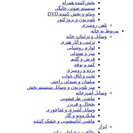
پخش‌کننده همراه
سیستم صوتی خانگی
ویدئو و پخش کننده DVD
تلویزیون و پروژکتور
تلفن رومیزی
مربوط به خانه
وسایل و تزئینات خانه
تزئینی و آثار هنری
لوازم روشنایی
میز و صندلی
فرش و گلیم
کمد و بوفه
پرده و رومیزی
تخت و اتاق خواب
مبلمان و صندلی راحتی
میز تلویزیون و وسایل سیستم پخش
وسایل آشپزخانه
ماشین ظرفشویی
یخچال و فریزر
وسایل آشپزی و غذاخوری
مایکروویو و گاز
ماشین لباسشویی و خشک کننده
ابزار
نظافت و خیاطی و اتو