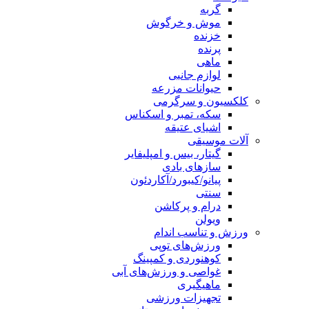
گربه
موش و خرگوش
خزنده
پرنده
ماهی
لوازم جانبی
حیوانات مزرعه
کلکسیون و سرگرمی
سکه، تمبر و اسکناس
اشیای عتیقه
آلات موسیقی
گیتار، بیس و امپلیفایر
سازهای بادی
پیانو/کیبورد/آکاردئون
سنتی
درام و پرکاشن
ویولن
ورزش و تناسب اندام
ورزش‌های توپی
کوهنوردی و کمپینگ
غواصی و ورزش‌های آبی
ماهیگیری
تجهیزات ورزشی