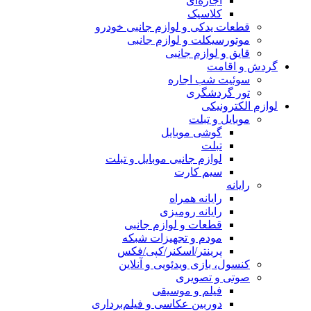
اجاره‌ای
کلاسیک
قطعات یدکی و لوازم جانبی خودرو
موتورسیکلت و لوازم جانبی
قایق و لوازم جانبی
گردش و اقامت
سوئیت شب اجاره
تور گردشگری
لوازم الکترونیکی
موبایل و تبلت
گوشی موبایل
تبلت
لوازم جانبی موبایل و تبلت
سیم کارت
رایانه
رایانه همراه
رایانه رومیزی
قطعات و لوازم جانبی
مودم و تجهیزات شبکه
پرینتر/اسکنر/کپی/فکس
کنسول، بازی‌ ویدئویی و آنلاین
صوتی و تصویری
فیلم و موسیقی
دوربین عکاسی و فیلم‌برداری