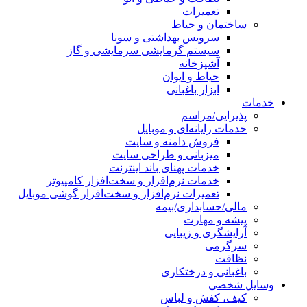
تعمیرات
ساختمان و حیاط
سرویس بهداشتی و سونا
سیستم گرمایشی سرمایشی و گاز
آشپزخانه
حیاط و ایوان
ابزار باغبانی
خدمات
پذیرایی/مراسم
خدمات رایانه‌ای و موبایل
فروش دامنه و سایت
میزبانی و طراحی سایت
خدمات پهنای باند اینترنت
خدمات نرم‌افزار و سخت‌افزار کامپیوتر
تعمیرات نرم‌افزار و سخت‌افزار گوشی موبایل
مالی/حسابداری/بیمه
پیشه و مهارت
آرایشگری و زیبایی
سرگرمی
نظافت
باغبانی و درختکاری
وسایل شخصی
کیف، کفش و لباس