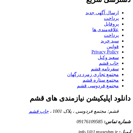
ارسال آگهی جدید
پرداخت
پروفایل
علاقه‌مندی ها
پرداخت
سبد خرید
قوانین
Privacy Policy
سعید وکیل
چاپ قشم
سفرنامه قشم
مجتمع تجاری زمرد درگهان
مجتمع ستاره قشم
مجتمع فردوسی قشم
دانلود اپلیکیشن نیازمندی های قشم
قشم: مجتمع فردوسی ، پلاک 1001 ،
چاپ قشم
شماره تماس:
09176109585
ایمیل:
info [@] myqeshm.ir