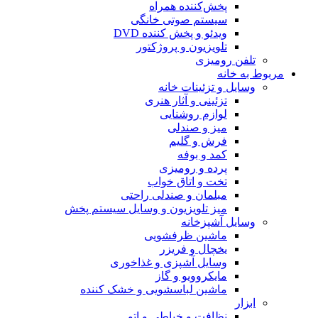
پخش‌کننده همراه
سیستم صوتی خانگی
ویدئو و پخش کننده DVD
تلویزیون و پروژکتور
تلفن رومیزی
مربوط به خانه
وسایل و تزئینات خانه
تزئینی و آثار هنری
لوازم روشنایی
میز و صندلی
فرش و گلیم
کمد و بوفه
پرده و رومیزی
تخت و اتاق خواب
مبلمان و صندلی راحتی
میز تلویزیون و وسایل سیستم پخش
وسایل آشپزخانه
ماشین ظرفشویی
یخچال و فریزر
وسایل آشپزی و غذاخوری
مایکروویو و گاز
ماشین لباسشویی و خشک کننده
ابزار
نظافت و خیاطی و اتو