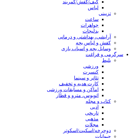
کیف/کفش/کمربند
لباس
تزیینی
ساعت
جواهرات
بدلیجات
آرایشی، بهداشتی و درمانی
کفش و لباس بچه
وسایل بچه و اسباب بازی
سرگرمی و فراغت
بلیط
ورزشی
کنسرت
تئاتر و سینما
کارت هدیه و تخفیف
اماکن و مسابقات ورزشی
اتوبوس، مترو و قطار
کتاب و مجله
ادبی
تاریخی
مذهبی
مجلات
دوچرخه/اسکیت/اسکوتر
حیوانات