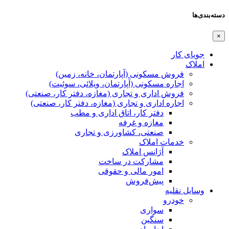
دسته‌بندی‌ها
×
جویای کار
املاک
فروش مسکونی (آپارتمان، خانه، زمین)
اجاره مسکونی (آپارتمان، ویلائی، سوئیت)
فروش اداری و تجاری (مغازه، دفتر کار، صنعتی)
اجاره اداری و تجاری (مغازه، دفتر کار، صنعتی)
دفتر کار، اتاق اداری و مطب
مغازه و غرفه
صنعتی،‌ کشاورزی و تجاری
خدمات املاک
آژانس املاک
مشارکت در ساخت
امور مالی و حقوقی
پیش‌فروش
وسایل نقلیه
خودرو
سواری
سنگین