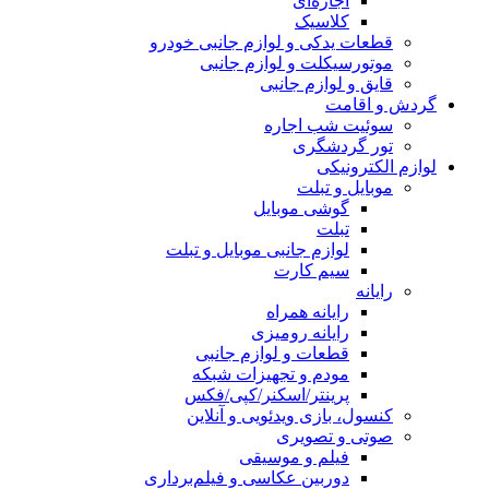
اجاره‌ای
کلاسیک
قطعات یدکی و لوازم جانبی خودرو
موتورسیکلت و لوازم جانبی
قایق و لوازم جانبی
گردش و اقامت
سوئیت شب اجاره
تور گردشگری
لوازم الکترونیکی
موبایل و تبلت
گوشی موبایل
تبلت
لوازم جانبی موبایل و تبلت
سیم کارت
رایانه
رایانه همراه
رایانه رومیزی
قطعات و لوازم جانبی
مودم و تجهیزات شبکه
پرینتر/اسکنر/کپی/فکس
کنسول، بازی‌ ویدئویی و آنلاین
صوتی و تصویری
فیلم و موسیقی
دوربین عکاسی و فیلم‌برداری