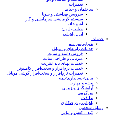
تعمیرات
ساختمان و حیاط
سرویس بهداشتی و سونا
سیستم گرمایشی سرمایشی و گاز
آشپزخانه
حیاط و ایوان
ابزار باغبانی
خدمات
پذیرایی/مراسم
خدمات رایانه‌ای و موبایل
فروش دامنه و سایت
میزبانی و طراحی سایت
خدمات پهنای باند اینترنت
خدمات نرم‌افزار و سخت‌افزار کامپیوتر
تعمیرات نرم‌افزار و سخت‌افزار گوشی موبایل
مالی/حسابداری/بیمه
پیشه و مهارت
آرایشگری و زیبایی
سرگرمی
نظافت
باغبانی و درختکاری
وسایل شخصی
کیف، کفش و لباس