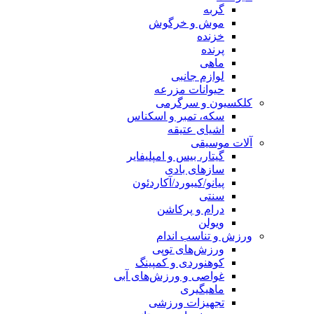
گربه
موش و خرگوش
خزنده
پرنده
ماهی
لوازم جانبی
حیوانات مزرعه
کلکسیون و سرگرمی
سکه، تمبر و اسکناس
اشیای عتیقه
آلات موسیقی
گیتار، بیس و امپلیفایر
سازهای بادی
پیانو/کیبورد/آکاردئون
سنتی
درام و پرکاشن
ویولن
ورزش و تناسب اندام
ورزش‌های توپی
کوهنوردی و کمپینگ
غواصی و ورزش‌های آبی
ماهیگیری
تجهیزات ورزشی