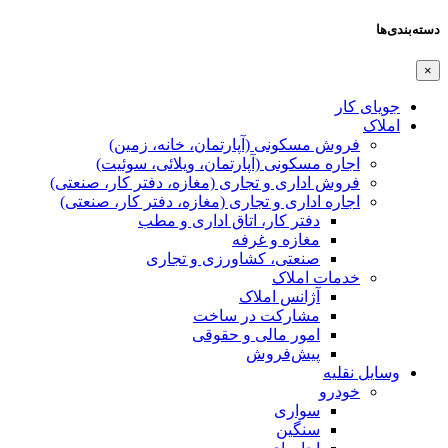
دسته‌بندی‌ها
×
جویای کار
املاک
فروش مسکونی (آپارتمان، خانه، زمین)
اجاره مسکونی (آپارتمان، ویلائی، سوئیت)
فروش اداری و تجاری (مغازه، دفتر کار، صنعتی)
اجاره اداری و تجاری (مغازه، دفتر کار، صنعتی)
دفتر کار، اتاق اداری و مطب
مغازه و غرفه
صنعتی،‌ کشاورزی و تجاری
خدمات املاک
آژانس املاک
مشارکت در ساخت
امور مالی و حقوقی
پیش‌فروش
وسایل نقلیه
خودرو
سواری
سنگین