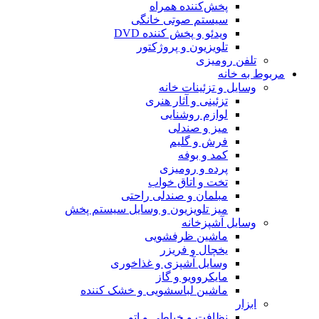
پخش‌کننده همراه
سیستم صوتی خانگی
ویدئو و پخش کننده DVD
تلویزیون و پروژکتور
تلفن رومیزی
مربوط به خانه
وسایل و تزئینات خانه
تزئینی و آثار هنری
لوازم روشنایی
میز و صندلی
فرش و گلیم
کمد و بوفه
پرده و رومیزی
تخت و اتاق خواب
مبلمان و صندلی راحتی
میز تلویزیون و وسایل سیستم پخش
وسایل آشپزخانه
ماشین ظرفشویی
یخچال و فریزر
وسایل آشپزی و غذاخوری
مایکروویو و گاز
ماشین لباسشویی و خشک کننده
ابزار
نظافت و خیاطی و اتو