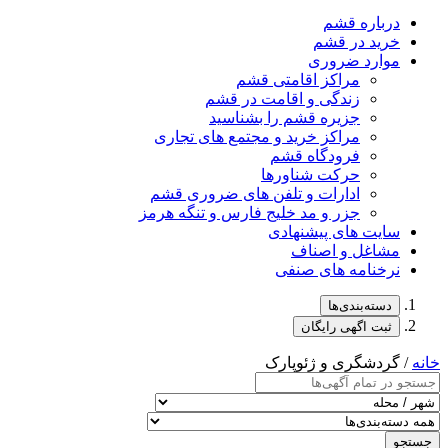
درباره قشم
خرید در قشم
موارد ضروری
مراکز اقامتی قشم
زندگی و اقامت در قشم
جزیره قشم را بشناسید
مراکز خرید و مجتمع های تجاری
فرودگاه قشم
حرکت شناورها
ادارات و تلفن های ضروری قشم
جزر و مد خلیج فارس و تنگه هرمز
سایت های پیشنهادی
مشاغل و اصناف
نرخنامه های صنفی
دسته‌بندی‌ها
ثبت اگهی رایگان
خانه
/ گردشگری و ژئوپارک
جستجو