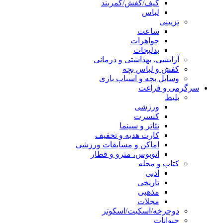
کیف/کفش/کمربند
لباس
تزیینی
ساعت
جواهرات
بدلیجات
آرایشی، بهداشتی و درمانی
کفش و لباس بچه
وسایل بچه و اسباب بازی
سرگرمی و فراغت
بلیط
ورزشی
کنسرت
تئاتر و سینما
کارت هدیه و تخفیف
اماکن و مسابقات ورزشی
اتوبوس، مترو و قطار
کتاب و مجله
ادبی
تاریخی
مذهبی
مجلات
دوچرخه/اسکیت/اسکوتر
حیوانات