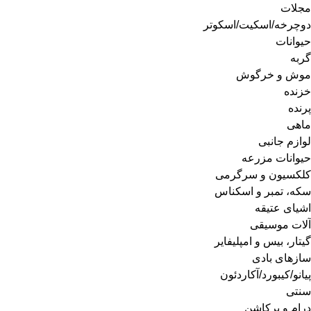
مجلات
دوچرخه/اسکیت/اسکوتر
حیوانات
گربه
موش و خرگوش
خزنده
پرنده
ماهی
لوازم جانبی
حیوانات مزرعه
کلکسیون و سرگرمی
سکه، تمبر و اسکناس
اشیای عتیقه
آلات موسیقی
گیتار، بیس و امپلیفایر
سازهای بادی
پیانو/کیبورد/آکاردئون
سنتی
درام و پرکاشن