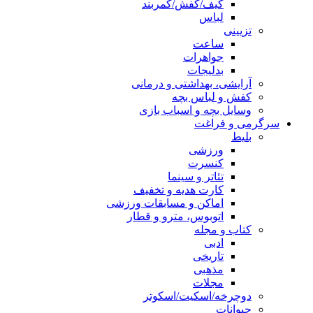
کیف/کفش/کمربند
لباس
تزیینی
ساعت
جواهرات
بدلیجات
آرایشی، بهداشتی و درمانی
کفش و لباس بچه
وسایل بچه و اسباب بازی
سرگرمی و فراغت
بلیط
ورزشی
کنسرت
تئاتر و سینما
کارت هدیه و تخفیف
اماکن و مسابقات ورزشی
اتوبوس، مترو و قطار
کتاب و مجله
ادبی
تاریخی
مذهبی
مجلات
دوچرخه/اسکیت/اسکوتر
حیوانات