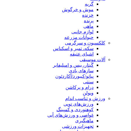
گربه
موش و خرگوش
خزنده
پرنده
ماهی
لوازم جانبی
حیوانات مزرعه
کلکسیون و سرگرمی
سکه، تمبر و اسکناس
اشیای عتیقه
آلات موسیقی
گیتار، بیس و امپلیفایر
سازهای بادی
پیانو/کیبورد/آکاردئون
سنتی
درام و پرکاشن
ویولن
ورزش و تناسب اندام
ورزش‌های توپی
کوهنوردی و کمپینگ
غواصی و ورزش‌های آبی
ماهیگیری
تجهیزات ورزشی