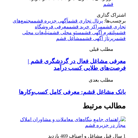
قشم
اشتراک گذاری
برچسب‌ها:
پرتال تجاری قشم
آگهی جزیره قشم
مجتمع‌های
تجاری قشم
مراکز خرید قشم
معرفی فروشگاه
قشم
پلتفرم آگهی قشم
سئو محلی قشم
تبلیغات محلی
قشم
رپرتاژ آگهی قشم
مشاغل قشم
مطلب قبلی
معرفی مشاغل فعال در گردشگری قشم |
فرصت‌های طلایی کسب درآمد
مطلب بعدی
بانک مشاغل قشم: معرفی کامل کسب‌وکارها
مطالب مرتبط
1 سال قبل
مشاغل و اصناف
469 بازدید