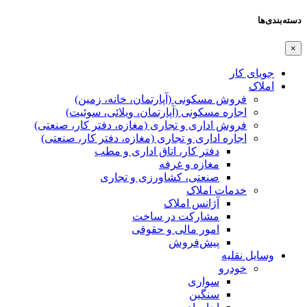
دسته‌بندی‌ها
×
جویای کار
املاک
فروش مسکونی (آپارتمان، خانه، زمین)
اجاره مسکونی (آپارتمان، ویلائی، سوئیت)
فروش اداری و تجاری (مغازه، دفتر کار، صنعتی)
اجاره اداری و تجاری (مغازه، دفتر کار، صنعتی)
دفتر کار، اتاق اداری و مطب
مغازه و غرفه
صنعتی،‌ کشاورزی و تجاری
خدمات املاک
آژانس املاک
مشارکت در ساخت
امور مالی و حقوقی
پیش‌فروش
وسایل نقلیه
خودرو
سواری
سنگین