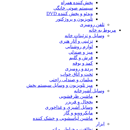
پخش‌کننده همراه
سیستم صوتی خانگی
ویدئو و پخش کننده DVD
تلویزیون و پروژکتور
تلفن رومیزی
مربوط به خانه
وسایل و تزئینات خانه
تزئینی و آثار هنری
لوازم روشنایی
میز و صندلی
فرش و گلیم
کمد و بوفه
پرده و رومیزی
تخت و اتاق خواب
مبلمان و صندلی راحتی
میز تلویزیون و وسایل سیستم پخش
وسایل آشپزخانه
ماشین ظرفشویی
یخچال و فریزر
وسایل آشپزی و غذاخوری
مایکروویو و گاز
ماشین لباسشویی و خشک کننده
ابزار
نظافت و خیاطی و اتو