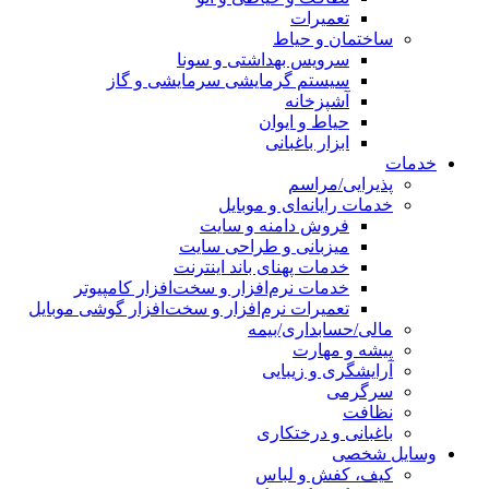
تعمیرات
ساختمان و حیاط
سرویس بهداشتی و سونا
سیستم گرمایشی سرمایشی و گاز
آشپزخانه
حیاط و ایوان
ابزار باغبانی
خدمات
پذیرایی/مراسم
خدمات رایانه‌ای و موبایل
فروش دامنه و سایت
میزبانی و طراحی سایت
خدمات پهنای باند اینترنت
خدمات نرم‌افزار و سخت‌افزار کامپیوتر
تعمیرات نرم‌افزار و سخت‌افزار گوشی موبایل
مالی/حسابداری/بیمه
پیشه و مهارت
آرایشگری و زیبایی
سرگرمی
نظافت
باغبانی و درختکاری
وسایل شخصی
کیف، کفش و لباس