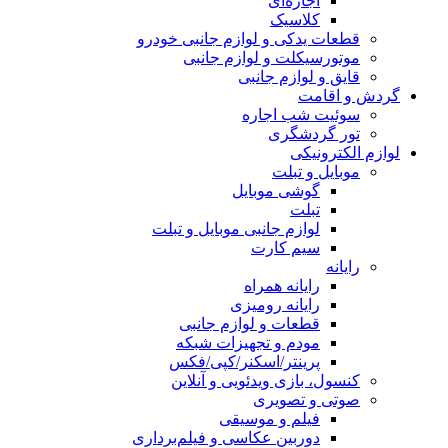
اجاره‌ای
کلاسیک
قطعات یدکی و لوازم جانبی خودرو
موتورسیکلت و لوازم جانبی
قایق و لوازم جانبی
گردش و اقامت
سوئیت شب اجاره
تور گردشگری
لوازم الکترونیکی
موبایل و تبلت
گوشی موبایل
تبلت
لوازم جانبی موبایل و تبلت
سیم کارت
رایانه
رایانه همراه
رایانه رومیزی
قطعات و لوازم جانبی
مودم و تجهیزات شبکه
پرینتر/اسکنر/کپی/فکس
کنسول، بازی‌ ویدئویی و آنلاین
صوتی و تصویری
فیلم و موسیقی
دوربین عکاسی و فیلم‌برداری